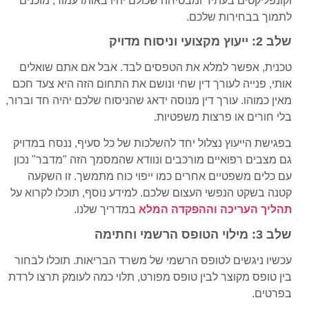
וקונפליקטים בעתיד ומבטיחה שכולם יהיו באותו עמוד, מוכנים
לתמוך בבחירות שלכם.
שלב 2: ייעוץ מקצועי וניסוח מדויק
טכנית, אפשר למלא את הטפסים לבד. אבל אם אתם שואלים
אותי, פנייה לעורך דין שחי ונושם את התחום הזה היא צעד חכם
מאין כמוהו. עורך דין מנוסה ידאג שהניסוח שלכם יהיה חד וברור,
בלי חורים או פרצות משפטיות.
בפגישת הייעוץ נצלול יחד להשלכות של כל סעיף, ננסח במדויק
גם מצבים רפואיים מורכבים ונוודא שהמסמך הזה "מדבר" נכון
עם כלים משפטיים אחרים כמו ייפוי כוח מתמשך. זו השקעה
קטנה בשקט הנפשי העצום שלכם. למידע נוסף, תוכלו לקרוא על
תהליך העריכה וההפקדה המלא
במדריך שלנו.
שלב 3: מילוי הטופס הרשמי וחתימה
עכשיו ניגשים לטופס הרשמי של משרד הבריאות. תוכלו לבחור
בין טופס מקוצר לבין טופס מפורט, תלוי כמה לעומק תרצו לרדת
בפרטים.