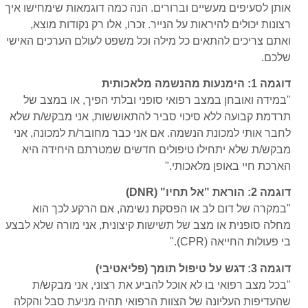
אותן לסעיפים מעשיים וברורים. הנה כמה דוגמאות שימחישו איך
רצונות יכולים להיראות על הנייר. זכרו, אלו רק נקודות מוצא,
ואתם צריכים להתאים כל מילה וכל משפט לעולם הערכים האישי
שלכם.
דוגמה 1: הימנעות מהנשמה מלאכותית
"במידה ואובחן במצב רפואי סופני ובלתי הפיך, או במצב של
תרדמת קבועה ללא סיכוי סביר להתאוששות, אני מבקש/ת שלא
לחבר אותי למכונת הנשמה. אם אני כבר מחובר/ת למכונה, אני
מבקש/ת שלא יתחילו טיפולים חדשים שמטרתם היחידה היא
הארכת חיי באופן מלאכותי."
דוגמה 2: הוראת "אל תחיו" (DNR)
"במקרה של דום לב או הפסקת נשימה, אם הרקע לכך הוא
מחלה סופנית או מצב של תשישות קיצונית, אני מורה שלא לבצע
בי פעולות החייאה (CPR)."
דוגמה 3: דגש על טיפול תומך (פליאטיבי)
"בכל מצב רפואי בו לא אוכל להביע את רצוני, אני מבקש/ת
שהעדיפות העליונה של הצוות הרפואי תהיה מניעת סבל והקלה