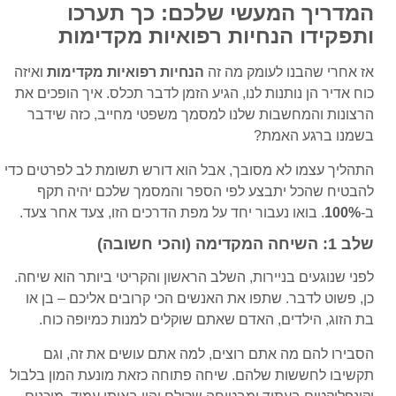
המדריך המעשי שלכם: כך תערכו
ותפקידו הנחיות רפואיות מקדימות
אז אחרי שהבנו לעומק מה זה
הנחיות רפואיות מקדימות
ואיזה
כוח אדיר הן נותנות לנו, הגיע הזמן לדבר תכלס. איך הופכים את
הרצונות והמחשבות שלנו למסמך משפטי מחייב, כזה שידבר
בשמנו ברגע האמת?
התהליך עצמו לא מסובך, אבל הוא דורש תשומת לב לפרטים כדי
להבטיח שהכל יתבצע לפי הספר והמסמך שלכם יהיה תקף
ב-
100%
. בואו נעבור יחד על מפת הדרכים הזו, צעד אחר צעד.
שלב 1: השיחה המקדימה (והכי חשובה)
לפני שנוגעים בניירות, השלב הראשון והקריטי ביותר הוא שיחה.
כן, פשוט לדבר. שתפו את האנשים הכי קרובים אליכם – בן או
בת הזוג, הילדים, האדם שאתם שוקלים למנות כמיופה כוח.
הסבירו להם מה אתם רוצים, למה אתם עושים את זה, וגם
תקשיבו לחששות שלהם. שיחה פתוחה כזאת מונעת המון בלבול