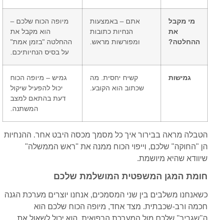
מי מקבל
אתם – באמצעות
מיופה הכוח שלכם –
את
הנחיות כתובות
הוא מקבל את
ההחלטה?
ומפורשות מראש.
ההחלטה "בזמן אמת"
על בסיס הנחיותיכם.
גמישות
קשיח יחסית. מה
גמיש – מיופה הכוח
שכתוב הוא הקובע.
יכול להפעיל שיקול
דעת בהתאם למצב
המשתנה.
הטבלה מראה בבירור איך כל מסמך מכסה היבט אחר. ההנחיות
הן "החוקה" שלכם, וייפוי הכוח ממנה את "ראש הממשלה"
שיוודא שהיא מיושמת.
חומת המגן המשפטית המושלמת שלכם
כשאנחנו משלבים בין שני המסמכים, אנחנו יוצרים מערכת הגנה
חכמה ורב-שכבתית. מצד אחד, מיופה הכוח שלכם הוא
ה"שגריר" שלכם מול המערכת הרפואית. הוא יכול לשאול את