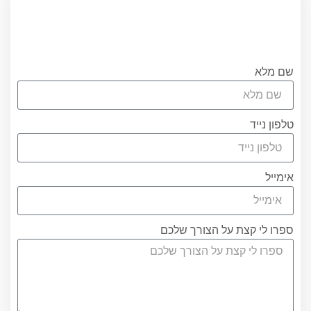
עריכת ייפוי כוח מתמשך
עורכת הדין אוריאן אסרף
לתאום שיחת היכרות ללא התחיבות חייגו
0556751267 או מלאו את הטופס
שם מלא
טלפון נייד
אימייל
ספרו לי קצת על הצורך שלכם