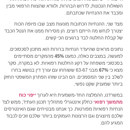
השאלות הנכונות, לדרוש הבהרות, ולוודא שהצוות הרפואי מבין
ומכבד את ההנחיות שכתבתם.
מצד שני, ההנחיות הכתובות מונעות מצב שבו מיופה הכוח
יצטרך לנחש מה הייתם רוצים. הן מסירות ממנו את הנטל הכבד
של קבלת החלטה לבד ברגעים הכי קשים.
נתונים מראים שהיעדר הנחיות ברורות הוא מתכון לסכסוכים.
למעשה, במצבים כאלה, כמעט
45%
מהמקרים מסתיימים
בסכסוכי משפחה על רקע החלטות רפואיות. לא במקרה, סקר
מצא כי
67%
מבני 63-67 ששוחחו עם עורך דין בנושא בחרו
לשלב בין שני המסמכים. הם הבינו שזהו הפתרון המשפטי החזק
ביותר שמעניק שקט נפשי.
במשרדנו, ההמלצה החד-משמעית היא לערוך
ייפוי כוח
מתמשך רפואי
כחלק אינטגרלי מתהליך תכנון העתיד, ממש לצד
הנחיות רפואיות מפורטות. כך אנחנו מבטיחים שגם האינטרסים
שלכם מיוצגים וגם הרצונות העמוקים ביותר שלכם זוכים לכבוד
המגיע להם.