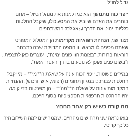
גדול לחו"ל.
ייפוי כוח מתמשך
הוא כמו למנות את מנהל הטיול – אתם
בוחרים את האדם שיוביל את המסע כולו, שיקבל החלטות
כלליות, ינווט את הדרך וيدאג לכל המשתתפים.
מצד שני,
הנחיות רפואיות מקדימות
הן המסלול המפורט
שאתם מכינים לו מראש. זו המפה המדויקת שבה כתבתם
הוראות ברורות: "בצומת הזו פונים ימינה", "עוצרים כאן לתצפית",
ו"בשום פנים ואופן לא נוסעים בדרך העפר הזאת".
במילים פשוטות, ייפוי הכוח עונה על שאלת ה**'מי'** – מי יקבל
החלטות עבורכם במגוון תחומים (רפואי, אישי ורכוש). ההנחיות
המקדימות עונות על שאלת ה**'מה'** – הן מפרטות בדיוק
מה
יהיו ההחלטות הרפואיות הספציפיות בסוף חייכם.
מה קורה כשיש רק אחד מהם?
בואו נראה שני תרחישים מהחיים, שממחישים למה השילוב הזה
כל כך קריטי.