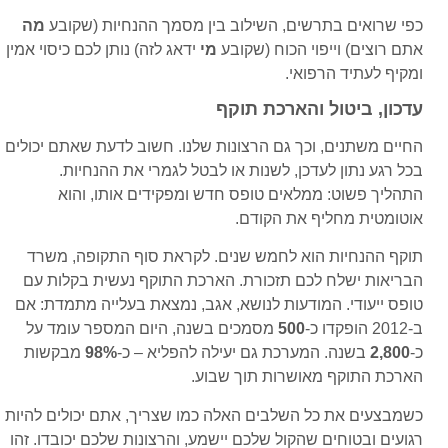
כפי שרואים בתרשים, השילוב בין מסמך ההנחיות (שקובע
מה
אתם רוצים) וייפוי הכוח (שקובע
מי
ידאג לזה) נותן לכם כיסוי אמין
ומקיף לעתיד הרפואי.
עדכון, ביטול והארכת תוקף
החיים משתנים, וכך גם הרצונות שלנו. חשוב לדעת שאתם יכולים
בכל רגע נתון לעדכן, לשנות או לבטל לגמרי את ההנחיות.
התהליך פשוט: ממלאים טופס חדש ומפקידים אותו, והוא
אוטומטית מחליף את הקודם.
תוקף ההנחיות הוא לחמש שנים. לקראת סוף התקופה, משרד
הבריאות ישלח לכם תזכורת. הארכת התוקף נעשית בקלות עם
טופס ייעודי. המודעות לנושא, אגב, נמצאת בעלייה מתמדת: אם
ב-2012 הופקדו כ-
500
מסמכים בשנה, היום המספר עומד על
כ-
2,800
בשנה. המערכת גם יעילה להפליא – כ-
98%
מבקשות
הארכת התוקף מאושרות תוך שבוע.
כשמבצעים את כל השלבים האלה כמו שצריך, אתם יכולים להיות
רגועים ובטוחים שהקול שלכם יישמע, והרצונות שלכם יכובדו. זהו