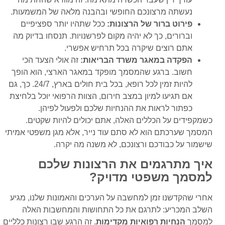
נעשתה מרצונכם החופשי ובהבנה מלאה של המשמעות.
פירוט ברור של הרצונות:
ככל שתהיו יותר ספציפיים
וברורים, כך לא יהיה מקום לפרשנויות. תנסחו בדיוק מה
אתם רוצים שיקרה בכל תרחיש אפשרי.
הפקדה במאגר משרד הבריאות:
זה אולי הצעד הכי
חשוב. ברגע שהמסמך מופקד במאגר הארצי, הוא הופך
להיות זמין לכל רופא, בכל בית חולים בארץ, 24/7. כך, גם
אם תגיעו למיון במצב חירום, הצוות הרפואי יוכל בלחיצת
כפתור לראות את ההנחיות שלכם ולפעול לפיהן.
כשמקפידים על הכללים האלה, אתם יכולים להיות שקטים.
המסמך שערכתם הוא לא סתם עוד נייר, אלא מגן משפטי אמיתי
שישמור על כבודכם ורצונכם, לא משנה מה יקרה.
איך מתרגמים את הרצונות שלכם
למסמך משפטי מדויק?
אחרי שהקדשנו זמן למחשבה על הערכים והאמונות שלנו, מגיע
השלב המכריע: לתרגם את כל התחושות והמחשבות האלה
למסמך
הנחיות רפואיות מקדימות
. זה הרגע שבו רצונות כלליים