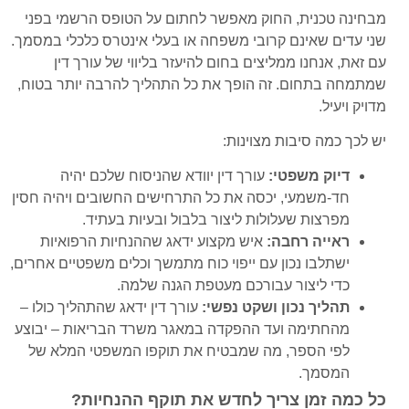
מבחינה טכנית, החוק מאפשר לחתום על הטופס הרשמי בפני
שני עדים שאינם קרובי משפחה או בעלי אינטרס כלכלי במסמך.
עם זאת, אנחנו ממליצים בחום להיעזר בליווי של עורך דין
שמתמחה בתחום. זה הופך את כל התהליך להרבה יותר בטוח,
מדויק ויעיל.
יש לכך כמה סיבות מצוינות:
דיוק משפטי:
עורך דין יוודא שהניסוח שלכם יהיה
חד-משמעי, יכסה את כל התרחישים החשובים ויהיה חסין
מפרצות שעלולות ליצור בלבול ובעיות בעתיד.
ראייה רחבה:
איש מקצוע ידאג שההנחיות הרפואיות
ישתלבו נכון עם ייפוי כוח מתמשך וכלים משפטיים אחרים,
כדי ליצור עבורכם מעטפת הגנה שלמה.
תהליך נכון ושקט נפשי:
עורך דין ידאג שהתהליך כולו –
מהחתימה ועד ההפקדה במאגר משרד הבריאות – יבוצע
לפי הספר, מה שמבטיח את תוקפו המשפטי המלא של
המסמך.
כל כמה זמן צריך לחדש את תוקף ההנחיות?