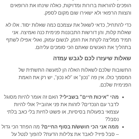
הופכים להוראות ברורות ומדויקות, כאלה שינחו את הרופאים
והצוות הרפואי ולא ישאירו שום מקום לספק.
כדי להתחיל, כדאי לשאול את עצמכם כמה שאלות יסוד. אלו לא
שאלות קלות, והן דורשות התבוננות פנימית כנה ואמיצה. אני
תמיד ממליצה לקחת את הזמן, לנשום עמוק, ואולי אפילו לשתף
בתהליך את האנשים שאתם הכי סומכים עליהם.
שאלות שיעזרו לכם לגבש עמדה
התשובות שלכם לשאלות האלה הן למעשה התשתית של
המסמך כולו. אין פה "נכון" או "לא נכון", יש רק את האמת
הפנימית שלכם.
מהי "איכות חיים" בשבילי?
האם זה אומר להיות מסוגל
לדבר עם הנכדים? לזהות את פני אהוביי? אולי להיות
עצמאי בפעולות בסיסיות, או פשוט לחיות בלי כאב בלתי
נסבל?
ממה אני הכי חושש/ת בסוף החיים?
מה הפחד הכי גדול
– סבל פיזי? לאבד את צלילות הדעת? להפוך לנטל על