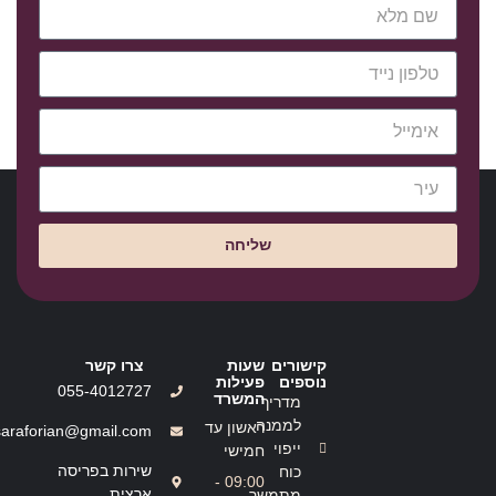
שליחה
קישורים
שעות
צרו קשר
נוספים
פעילות
055-4012727
המשרד
מדריך
לממנה
ראשון עד
saraforian@gmail.com
ייפוי
חמישי
שירות בפריסה
כוח
09:00 -
ארצית
מתמשך