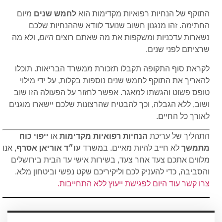
התוקף של הנחיות רפואיות מקדימות הוא
לחמש שנים
מיום
החתימה. זהו מנגנון חשוב שנועד לוודא שההנחיות שלכם
נשארות עדכניות ומשקפות את מה שאתם רוצים
היום
, ולא מה
שרציתם לפני שנים.
לקראת סוף התקופה תקבלו תזכורת ממשרד הבריאות. תוכלו
להאריך את התוקף לחמש שנים נוספות בקלות, על ידי מילוי
טופס פשוט והגשתו למאגר. אפשר לחזור על הפעולה הזו שוב
ושוב, ללא הגבלה, וכך להבטיח שהרצונות שלכם יישארו מוגנים
לאורך כל החיים.
התהליך של עריכת
הנחיות רפואיות מקדימות
או
ייפוי כוח
מתמשך
לא חייב להיות מאיים. במשרד
עו״ד אוריאן אסרף
, אנו
מלווים אתכם צעד אחר צעד, בשירות אישי עד הבית בירושלים
והסביבה, כדי להעניק לכם וליקיריכם שקט נפשי וביטחון מלא.
צרו קשר עוד היום לפגישת ייעוץ ללא התחייבות.