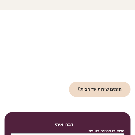
הבטיחו את עתיד
המשפחה דברו איתי!
אל תמתינו לרגע האחרון! קחו שליטה על עתידכם והבטיחו את
רווחתכם ושל יקיריכם. צרו קשר עוד היום עם משרד עו״ד אוריאן אסרף
וקבלו ייעוץ ראשוני ללא התחייבות. אנו נסייע לכם לערוך ייפוי כוח
מתמשך שמותאם בדיוק לצרכים שלכם, ויעניק לכם שקט נפשי.
הזמינו שירות עד הבית
דברו איתי
השאירו פרטים בטופס