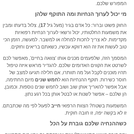
המפורש שלכם.
מי יכול לערוך הנחיות ומה התוקף שלהן
החוק פשוט וברור: כל אדם בגיר (מעל גיל
17
), צלול בדעתו ומבין
את משמעות החלטותיו, יכול ורשאי לערוך הנחיות רפואיות
מקדימות. לא צריך לחכות למחלה או למשבר. למעשה, הזמן הכי
טוב לעשות את זה הוא דווקא עכשיו, כשאתם בריאים וחזקים.
המסמך הזה, שלפעמים מכנים אותו 'צוואה בחיים', מאפשר לכם
לשרטט את הקווים האדומים שלכם. להגדיר מראש איזה טיפול
תהיו מוכנים לקבל ועל מה תוותרו, אם חלילה תגיעו למצב של
חוסר כשירות. תוקף ההנחיות הוא ל
חמש שנים
מיום החתימה,
אבל אפשר להאריך אותן שוב ושוב לחמש שנים נוספות. וכמובן,
הן שלכם – אפשר לשנות או לבטל אותן בכל רגע נתון.
המשמעות בשטח? הצוות הרפואי
חייב
לפעול לפי מה שכתבתם.
זו לא בקשה יפה, זו חובה חוקית.
כשההנחיה שלכם גוברת על הכל