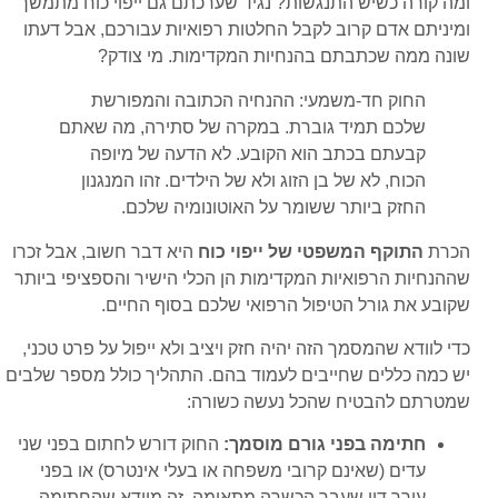
ומה קורה כשיש התנגשות? נגיד שערכתם גם ייפוי כוח מתמשך
ומיניתם אדם קרוב לקבל החלטות רפואיות עבורכם, אבל דעתו
שונה ממה שכתבתם בהנחיות המקדימות. מי צודק?
החוק חד-משמעי: ההנחיה הכתובה והמפורשת
שלכם תמיד גוברת. במקרה של סתירה, מה שאתם
קבעתם בכתב הוא הקובע. לא הדעה של מיופה
הכוח, לא של בן הזוג ולא של הילדים. זהו המנגנון
החזק ביותר ששומר על האוטונומיה שלכם.
הכרת
התוקף המשפטי של ייפוי כוח
היא דבר חשוב, אבל זכרו
שההנחיות הרפואיות המקדימות הן הכלי הישיר והספציפי ביותר
שקובע את גורל הטיפול הרפואי שלכם בסוף החיים.
כדי לוודא שהמסמך הזה יהיה חזק ויציב ולא ייפול על פרט טכני,
יש כמה כללים שחייבים לעמוד בהם. התהליך כולל מספר שלבים
שמטרתם להבטיח שהכל נעשה כשורה:
חתימה בפני גורם מוסמך:
החוק דורש לחתום בפני שני
עדים (שאינם קרובי משפחה או בעלי אינטרס) או בפני
עורך דין שעבר הכשרה מתאימה. זה מוודא שהחתימה