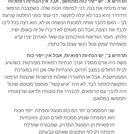
תרחיש א': יש ייפוי כוח מתמשך, אבל אין הנחיות רפואיות
שרה מינתה את בנה, דני, למיופה הכוח שלה. כשמצבה הרפואי
הידרדר והיא כבר לא יכלה לתקשר, דני עמד בפני החלטה קורעת
לב – האם לחבר אותה למכונת הנשמה או לא. הוא רצה בכל ליבו
לכבד את רצונה, אבל הם מעולם לא דיברו על זה באופן ישיר.
הלחץ, חוסר הוודאות והוויכוחים עם שאר האחים יצרו קרע
משפחתי עמוק ונטל רגשי עצום על כתפיו.
תרחיש ב': יש הנחיות רפואיות, אבל אין ייפוי כוח
משה היה אדם מסודר וערך הנחיות רפואיות מפורטות. כשהגיע
לבית החולים במצב חירום, ההנחיות שלו אכן היו במערכת
הממוחשבת. אבל אז התעוררו שאלות פרשניות שהצוות הרפואי
התקשה לפתור לבד. לא היה "איש קשר" מוסמך מטעמו שיכול
היה לדבר עם הרופאים, להבהיר את כוונותיו ולדאוג שרצונותיו
יתממשו במלואם.
שני המסמכים יחד הם כמו מנעול ומפתח. ייפוי הכוח
הוא המפתח שנותן סמכות לאדם הנכון, וההנחיות
הרפואיות הן המנעול המדויק, שמבטיח שהדלת
תיפתח רק לפי התנאים שאתם קבעתם.