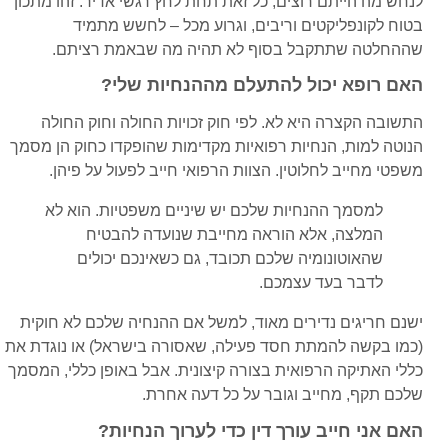
לנחש מה הייתם רוצים, כל זאת תחת לחץ רגשי אדיר. זהו מתכון
בטוח לקונפליקטים וריבים, וגרוע מכל – לחשש מתמיד
שההחלטה שתתקבל בסוף לא תהיה מה שבאמת רציתם.
האם רופא יכול להתעלם מההנחיות שלי?
התשובה הקצרה היא לא. לפי חוק זכויות החולה וחוק החולה
הנוטה למות, הנחיות רפואיות מקדימות שהופקדו כחוק הן מסמך
משפטי מחייב לחלוטין. הצוות הרפואי חייב לפעול על פיהן.
למסמך ההנחיות שלכם יש שיניים משפטיות. הוא לא
המלצה, אלא הוראה מחייבת שנועדה להבטיח
שהאוטונומיה שלכם תכובד, גם כשאינכם יכולים
לדבר בעד עצמכם.
ישנם חריגים נדירים מאוד, למשל אם ההנחיה שלכם לא חוקית
(כמו בקשה להמתת חסד פעילה, שאסורה בישראל) או נוגדת את
כללי האתיקה הרפואית בצורה קיצונית. אבל באופן כללי, המסמך
שלכם תקף, מחייב וגובר על כל דעה אחרת.
האם אני חייב עורך דין כדי לערוך הנחיות?