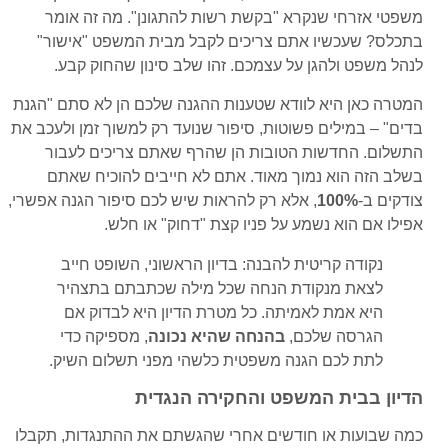
משפטי אזרחי שנקרא "בקשת רשות להתגונן". מה זה אומר
בתכלס? שעכשיו אתם צריכים לקבל מבית המשפט "אישור"
לנהל משפט ולהגן על עצמכם. זהו שלב סינון שהחוק קבע.
המטרה כאן היא לוודא שטענות ההגנה שלכם הן לא סתם "הגנת
בדים" – במילים פשוטות, סיפור שנועד רק למשוך זמן ולעכב את
התשלום. החדשות הטובות הן שהרף שאתם צריכים לעבור
בשלב הזה הוא נמוך מאוד. אתם לא חייבים להוכיח שאתם
צודקים ב-
100%
, אלא רק להראות שיש לכם סיפור הגנה אפשרי,
אפילו אם הוא נשמע על פניו קצת "דחוק" או חלש.
נקודה קריטית להבנה: בדיון הראשוני, השופט חייב
לצאת מנקודת הנחה שכל מילה שכתבתם בתצהיר
היא אמת לאמיתה. כל מטרת הדיון היא לבדוק אם
הגרסה שלכם,
בהנחה שהיא נכונה
, מספיקה כדי
לתת לכם הגנה משפטית כלשהי מפני תשלום השיק.
הדיון בבית המשפט והחקירה הנגדית
כמה שבועות או חודשים אחרי שהגשתם את ההתנגדות, תקבלו