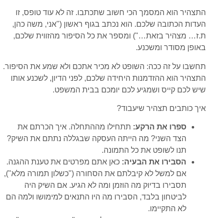
התצהיר הוא המסמך הכי חשוב שתכתבו. זה לא עוד טופס, זו
העדות הכתובה שלכם. הוא נכתב בגוף ראשון ("אני, משה כהן,
ת.ז… מצהיר בזאת…") ומספר את כל הסיפור מהזווית שלכם,
באופן מסודר ומשכנע.
תחשבו על זה ככה: השופט לא מכיר אתכם ולא שמע את הסיפור.
התצהיר הוא ההזדמנות היחידה שלכם, לפני הדיון, לשכנע אותו
שיש לכם קייס ושמגיע לכם יומכם בבית המשפט.
איך כותבים תצהיר שיעבוד?
ספרו את הרקע:
תתחילו מההתחלה. איך הכרתם את
הצד השני? מה הייתה העסקה שבגללה נתתם את השיק?
תנו לשופט את כל התמונה.
הסבירו את הבעיה:
כאן אתם מפרטים את טענת ההגנה.
אם למשל לא קיבלתם את הסחורה ("כשלון תמורה מלא"),
תסבירו בדיוק מה הוזמן ומה לא הגיע. אם השיק היה
לביטחון בלבד, הסבירו מה היו התנאים למימושו ולמה הם
לא התקיימו.