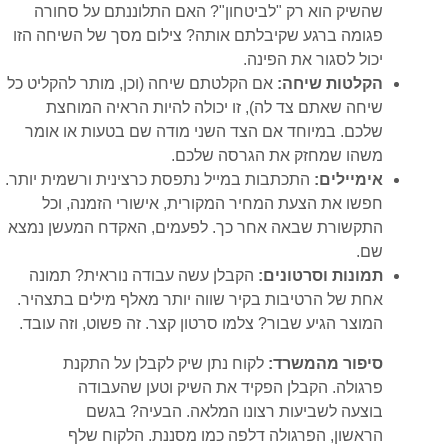
שהשיק הוא רק "לביטחון"? האם התלוננתם על סחורה
פגומה ברגע שקיבלתם אותה? צילום מסך של השיחה הזו
יכול לסגור את הפינה.
הקלטות שיחה:
אם הקלטתם שיחה (וכן, מותר להקליט כל
שיחה שאתם צד לה), זו יכולה להיות הראיה המוחצת
שלכם. במיוחד אם הצד השני מודה שם בטעות או אומר
משהו שמחזק את הגרסה שלכם.
אימיילים:
התכתבות במייל נתפסת כרצינית ורשמית יותר.
חפשו את הצעת המחיר המקורית, אישורי הזמנה, וכל
התקשורת שבאה אחר כך. לפעמים, האקדח המעשן נמצא
שם.
תמונות וסרטונים:
הקבלן עשה עבודה נוראית? תמונה
אחת של הרטיבות בקיר שווה יותר מאלף מילים בתצהיר.
המוצר הגיע שבור? צלמו סרטון קצר. זה פשוט, וזה עובד.
סיפור מהמשרד:
לקוח נתן שיק לקבלן על התקנת
פרגולה. הקבלן הפקיד את השיק וטען שהעבודה
בוצעה לשביעות רצונו המלאה. הבעיה? בגשם
הראשון, הפרגולה דלפה כמו מסננת. הלקוח שלף