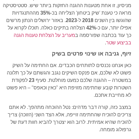
מניסיון, זו אחת מטענות ההגנה החזקות ביותר שיש. סטטיסטיקה
מראה כי טענת 'שיק ביטחון' הצליחה בכ-
35%
מההתנגדויות
שהוגשו בין השנים
2018
ל-
2023
. באזור ירושלים הנתון מרשים
אפילו יותר, עם כ-
42%
הצלחה בתיקים כאלה. תוכלו לקרוא על
כך עוד בכתבה שפורסמה ב
מעריב על הצלחת טענות הגנה
בביצוע שטר
.
זיוף, גניבה או שינוי פרטים בשיק
כאן אנחנו נכנסים לתותחים הכבדים. אם החתימה על השיק
פשוט לא שלכם, אם פנקס השיקים נגנב והגשתם על כך תלונה
במשטרה – ההגנה שלכם כמעט מוחלטת. סעיף
23
לפקודת
השטרות קובע שחתימה מזויפת היא "כאין וכאפס" – היא פשוט
לא מחייבת אתכם.
במצב כזה, קורה דבר מדהים: נטל ההוכחה מתהפך. לא אתם
צריכים להוכיח שהחתימה זוייפה, אלא הצד השני (הזוכה) צריך
להוכיח שהיא אמיתית. לרוב הוא יצטרך להביא חוות דעת של
גרפולוג מומחה.