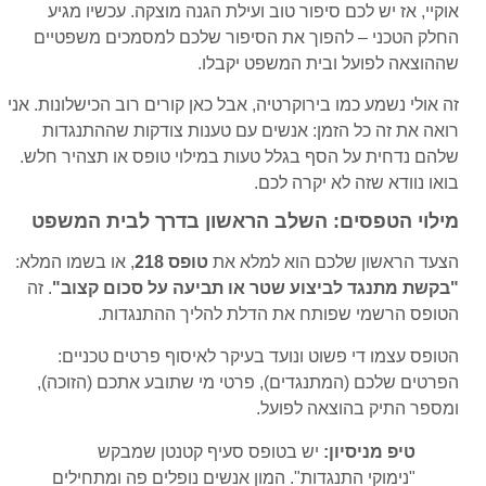
אוקיי, אז יש לכם סיפור טוב ועילת הגנה מוצקה. עכשיו מגיע
החלק הטכני – להפוך את הסיפור שלכם למסמכים משפטיים
שההוצאה לפועל ובית המשפט יקבלו.
זה אולי נשמע כמו בירוקרטיה, אבל כאן קורים רוב הכישלונות. אני
רואה את זה כל הזמן: אנשים עם טענות צודקות שההתנגדות
שלהם נדחית על הסף בגלל טעות במילוי טופס או תצהיר חלש.
בואו נוודא שזה לא יקרה לכם.
מילוי הטפסים: השלב הראשון בדרך לבית המשפט
הצעד הראשון שלכם הוא למלא את
טופס 218
, או בשמו המלא:
"בקשת מתנגד לביצוע שטר או תביעה על סכום קצוב"
. זה
הטופס הרשמי שפותח את הדלת להליך ההתנגדות.
הטופס עצמו די פשוט ונועד בעיקר לאיסוף פרטים טכניים:
הפרטים שלכם (המתנגדים), פרטי מי שתובע אתכם (הזוכה),
ומספר התיק בהוצאה לפועל.
טיפ מניסיון:
יש בטופס סעיף קטנטן שמבקש
"נימוקי התנגדות". המון אנשים נופלים פה ומתחילים