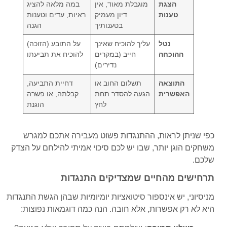
הצגת
מוגבלת מאוד, אין
במה מלאה להציג
טענות
דיון מעמיק
ראיות, עדים וטענות
בטענותיך
הגנה
נטל
עליך להוכיח שאינך
על התובע (הזוכה)
ההוכחה
חייב (במקרים
להוכיח את תביעתו
נדירים)
התוצאה
תשלום החוב או
דחיית התביעה,
האפשרית
הגעה להסדר תחת
קבלתה, או פשרה
לחץ
הוגנת
כפי שניתן לראות, ההתנגדות פשוט מעבירה אתכם למגרש
משחקים הוגן יותר, שבו יש לכם סיכוי אמיתי להילחם על הצדק
שלכם.
תרחישים מהחיים שמצדיקים התנגדות
מניסיוני, יש אינספור סיטואציות יומיומיות שבהן הגשת התנגדות
היא לא רק אפשרות, אלא חובה. הנה כמה דוגמאות נפוצות: