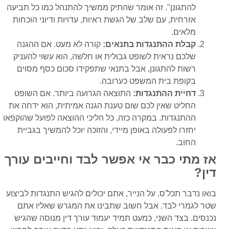
להתגונן". זה אומר שהתיק ממשיך להתנהל כמו כל תביעה
אזרחית, עם שלב של הגשת ראיות, עדויות ודיוני הוכחות
מלאים.
קבלת ההתנגדות בתנאים:
קורה לא מעט. אם ההגנה
שלכם נראית לשופט גבולית או חלשה, הוא עשוי להעניק
רשות להתגונן, אבל בתנאי שתפקידו סכום כסף מסוים
בקופת בית המשפט כערובה.
דחיית ההתנגדות:
התוצאה הגרועה ביותר. אם השופט
החליט שאין לכם שום טענת הגנה אמיתית, הוא ידחה את
ההתנגדות. במקרה כזה, כל הליכי ההוצאה לפועל שהוקפאו
יחזרו לפעולה באופן מיידי, והזוכה יוכל להמשיך בגביית
החוב.
אז מתי כבר אי אפשר לבד וחייבים עורך
דין?
בואו נדבר תכל'ס. על הנייר, אתם יכולים להגיש התנגדות לביצוע
שטר לגמרי לבד. אבל חשוב שתבינו את המגרש שאליו אתם
נכנסים. בצד השני, כמעט תמיד יעמוד עורך דין מנוסה שהגיש