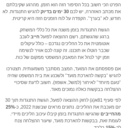
הפרט הכי חשוב בכל הסיפור הזה הוא הזמן. מהרגע שקיבלתם
את מכתב האזהרה, יש לכם
30 ימים בדיוק
להגיש התנגדות. לא
חודש, לא "בערך". הקפדה על לוח הזמנים הזה היא קריטית.
הגשת התנגדות בזמן משנה את כל כללי המשחק.
ברגע שהגשתם, רשם ההוצאה לפועל
חייב
לעכב
אוטומטית את כל ההליכים נגדכם – כולל עיקולים
שכבר הוטלו או תוכננו. זה קונה לכם אוויר לנשימה
וזמן יקר לנהל את המאבק המשפטי ממקום של כוח.
אם פספסתם את המועד, המצב מסתבך משמעותית. תצטרכו
להגיש "בקשה להארכת מועד" ולשכנע את בית המשפט שהיה
"טעם מיוחד" לאיחור (למשל, אשפוז). חשוב לדעת שסיכויי
ההצלחה בבקשות כאלה נמוכים מאוד.
לפי סעיף 81א(ג) לחוק ההוצאה לפועל, הגשת התנגדות תוך 30
יום מעכבת את ההליכים. נתונים מראים שבשנת 2022, כ-
25%
מהחייבים
שהגישו התנגדות בזמן קיבלו עיכוב הליכים מיידי.
לעומת זאת, בבקשות להארכת מועד, שיעור ההצלחה צנח
לכ-
15%
בלבד.