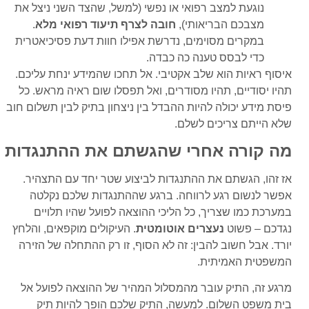
נוגעת למצב רפואי או נפשי (למשל, שהצד השני ניצל את
מצבכם הבריאותי),
חובה לצרף תיעוד רפואי מלא
.
במקרים מסוימים, נדרשת אפילו חוות דעת פסיכיאטרית
כדי לבסס טענה כה כבדה.
איסוף ראיות הוא שלב אקטיבי. אל תחכו שהמידע ינחת עליכם.
תהיו יסודיים, תהיו מסודרים, ואל תפסלו שום ראיה מראש. כל
פיסת מידע יכולה להיות ההבדל בין ניצחון בתיק לבין תשלום חוב
שלא הייתם צריכים לשלם.
מה קורה אחרי שהגשתם את ההתנגדות
אז זהו, הגשתם את ההתנגדות לביצוע שטר יחד עם התצהיר.
אפשר לנשום רגע לרווחה. ברגע שההתנגדות שלכם נקלטה
במערכת כמו שצריך, כל הליכי ההוצאה לפועל שהיו תלויים
נגדכם – פשוט
נעצרים אוטומטית
. העיקולים מוקפאים, והלחץ
יורד. אבל חשוב להבין: זה לא הסוף, זו רק ההתחלה של הזירה
המשפטית האמיתית.
מרגע זה, התיק עובר מהמסלול המהיר של ההוצאה לפועל אל
בית משפט השלום. למעשה, התיק שלכם הופך להיות תיק