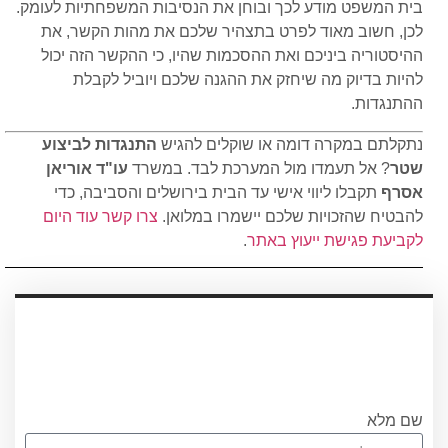
בית המשפט מודע לכך ובוחן את הנסיבות המשפחתיות לעומק.
לכן, חשוב מאוד לפרט בתצהיר שלכם את מהות הקשר, את
ההיסטוריה ביניכם ואת ההסכמות שהיו, כי ההקשר הזה יכול
להיות בדיוק מה שיחזק את ההגנה שלכם ויוביל לקבלת
ההתנגדות.
נתקלתם במקרה דומה או שוקלים להגיש
התנגדות לביצוע
שטר
? אל תעמדו מול המערכת לבד. במשרד
עו"ד אוריאן
אסרף
תקבלו ליווי אישי עד הבית בירושלים והסביבה, כדי
להבטיח שהזכויות שלכם יישמרו במלואן.
צרו קשר עוד היום
לקביעת פגישת ייעוץ באתר
.
עריכת ייפוי כוח מתמשך
עורכת הדין אוריאן אסרף
לתאום שיחת היכרות ללא התחיבות חייגו
0556751267 או מלאו את הטופס
שם מלא