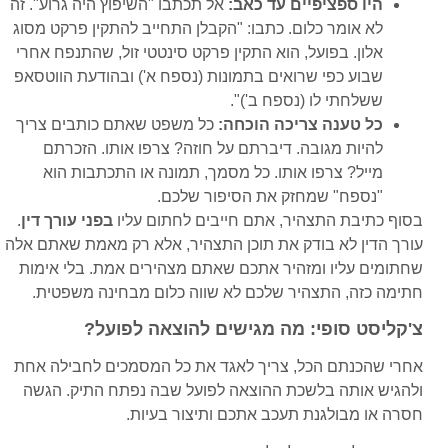
היו ספציפיים עד כאב:
אל תכתבו "השיפוץ היה גרוע". זה
לא אומר כלום. כתבו: "הקבלן התחייב להתקין פרקט מסוג
אלון. בפועל, הוא התקין פרקט סינטטי זול, שהתנפח אחרי
שבוע כפי שרואים בתמונות (נספח א') ובהודעת הווטסאפ
ששלחתי לו (נספח ב')".
כל טענה צריכה הוכחה:
כל משפט שאתם כותבים צריך
להיות מגובה. דיברתם על חוזה? צרפו אותו. הזכרתם
מייל? צרפו אותו. כל מסמך, תמונה או התכתבות הוא
"נספח" שמחזק את הסיפור שלכם.
בסוף כתיבת התצהיר, אתם חייבים לחתום עליו
בפני עורך דין
.
עורך הדין לא בודק את תוכן התצהיר, אלא רק מאמת שאתם אלה
שחתומים עליו ומזהיר אתכם שאתם מצהירים אמת. בלי אימות
חתימה כזה, התצהיר שלכם לא שווה כלום מבחינה משפטית.
צ'קליסט סופי: מה מגישים להוצאה לפועל?
אחרי שהכנתם הכל, צריך לאגד את כל המסמכים לחבילה אחת
ולהגיש אותה בלשכת ההוצאה לפועל שבה נפתח התיק. הגשה
חסרה או מבולגנת תעכב אתכם ותיצור בעיות.