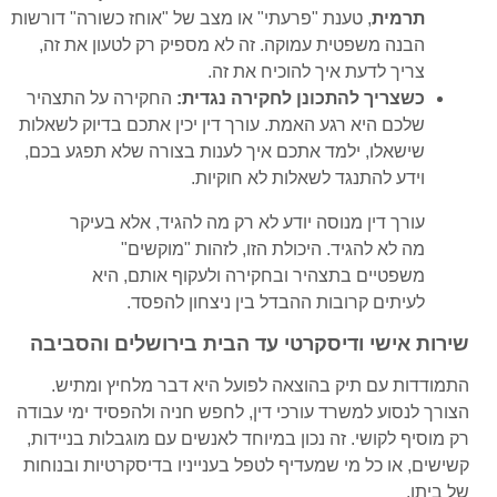
תרמית
, טענת "פרעתי" או מצב של "אוחז כשורה" דורשות
הבנה משפטית עמוקה. זה לא מספיק רק לטעון את זה,
צריך לדעת איך להוכיח את זה.
כשצריך להתכונן לחקירה נגדית:
החקירה על התצהיר
שלכם היא רגע האמת. עורך דין יכין אתכם בדיוק לשאלות
שישאלו, ילמד אתכם איך לענות בצורה שלא תפגע בכם,
וידע להתנגד לשאלות לא חוקיות.
עורך דין מנוסה יודע לא רק מה להגיד, אלא בעיקר
מה לא להגיד. היכולת הזו, לזהות "מוקשים"
משפטיים בתצהיר ובחקירה ולעקוף אותם, היא
לעיתים קרובות ההבדל בין ניצחון להפסד.
שירות אישי ודיסקרטי עד הבית בירושלים והסביבה
התמודדות עם תיק בהוצאה לפועל היא דבר מלחיץ ומתיש.
הצורך לנסוע למשרד עורכי דין, לחפש חניה ולהפסיד ימי עבודה
רק מוסיף לקושי. זה נכון במיוחד לאנשים עם מוגבלות בניידות,
קשישים, או כל מי שמעדיף לטפל בענייניו בדיסקרטיות ובנוחות
של ביתו.