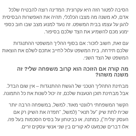
הסיבה לפטור הזה היא עקרונית: המדינה רוצה להבטיח שלכל
אדם, לא משנה מה מצבו הכלכלי, תהיה את האפשרות הבסיסית
להגן על עצמו בבית המשפט. זה נועד למנוע מצב שבו חוב כספי
ימנע מכם להשמיע את הצד שלכם בסיפור.
עם זאת, חשוב לזכור: אם בסוף ההליך המשפטי ההתנגדות
שלכם תידחה, בית המשפט עלול לחייב אתכם לשלם את הוצאות
המשפט של הצד השני.
מה קורה אם הזוכה הוא קרוב משפחה שלי? זה
משנה משהו?
מבחינת התהליך הטכני של הגשת ההתנגדות – אין שום הבדל.
אבל מבחינת תוכן הטענות שלכם, זה יכול לשנות את כל התמונה.
הקשר המשפחתי רלוונטי מאוד. למשל, במשפחה הרבה יותר
שכיח לתת שיק "על תנאי" (למשל, "תפדה את השיק רק אם
העסק יצליח"), כמתנה, או כביטחון על בסיס הסכמות בעל פה.
אלו דברים שכמעט לא קורים בין שני אנשי עסקים זרים.