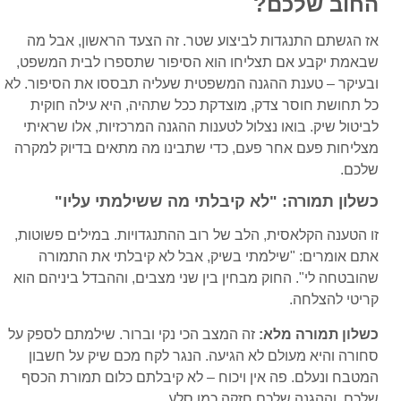
החוב שלכם?
אז הגשתם התנגדות לביצוע שטר. זה הצעד הראשון, אבל מה
שבאמת יקבע אם תצליחו הוא הסיפור שתספרו לבית המשפט,
ובעיקר – טענת ההגנה המשפטית שעליה תבססו את הסיפור. לא
כל תחושת חוסר צדק, מוצדקת ככל שתהיה, היא עילה חוקית
לביטול שיק. בואו נצלול לטענות ההגנה המרכזיות, אלו שראיתי
מצליחות פעם אחר פעם, כדי שתבינו מה מתאים בדיוק למקרה
שלכם.
כשלון תמורה: "לא קיבלתי מה ששילמתי עליו"
זו הטענה הקלאסית, הלב של רוב ההתנגדויות. במילים פשוטות,
אתם אומרים: "שילמתי בשיק, אבל לא קיבלתי את התמורה
שהובטחה לי". החוק מבחין בין שני מצבים, וההבדל ביניהם הוא
קריטי להצלחה.
כשלון תמורה מלא:
זה המצב הכי נקי וברור. שילמתם לספק על
סחורה והיא מעולם לא הגיעה. הנגר לקח מכם שיק על חשבון
המטבח ונעלם. פה אין ויכוח – לא קיבלתם כלום תמורת הכסף
שלכם, וההגנה שלכם חזקה כמו סלע.