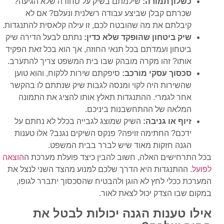
כשלון תמורה:
שילמתם בשיק על סחורה שלא הגיעה?
שכרתם קבלן שביצע עבודה רשלנית ונעלם? אם לא
קיבלתם את מה שהובטח לכם, זו עילה קלאסית להתנגדות.
שיק ביטחון שהופקד שלא כדין:
נתתם לבעל הדירה שיק
ביטחון ועמדתם בכל תנאי החוזה, אך הוא בכל זאת הפקיד
אותו? זהו מקרה מובהק שבו בית המשפט צריך להתערב.
סכסוך עסקי מורכב:
סיפקתם שירות ללקוח, והוא טוען
שהשירות היה לקוי ומנסה לגבות שיק שנתתם לו בהקשר
אחר לגמרי. ההתנגדות תאלץ אותו להציג את התמונה
המלאה של ההתחשבנות ביניכם.
זיוף או גניבה:
השיק שמוצג לגבייה בכלל לא נחתם על
ידכם? החתימה זויפה? פנקס השיקים נגנב? אלו טענות
הגנה חזקות מאוד שיש לברר בבית המשפט.
בכל התרחישים האלה, חשוב להבין כיצד פועלת מערכת ה
הוצאה
לפועל
. ההתנגדות היא הדרך שלכם למנוע מהצד השני לנצל את
המערכת ככלי לחץ לא הוגן ולהבטיח שהסכסוך יתברר לגופו,
במקום שבו הצדק יכול לצאת לאור.
אילו טענות הגנה יכולות לבטל את