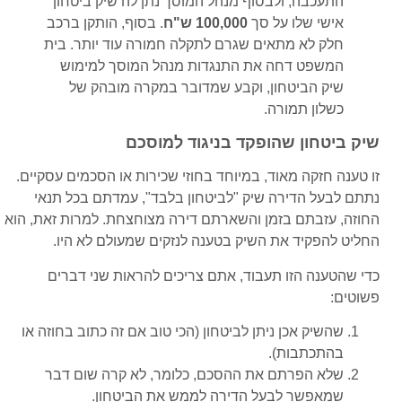
התעכבה, ולבסוף מנהל המוסך נתן לה שיק ביטחון
אישי שלו על סך
100,000 ש"ח
. בסוף, הותקן ברכב
חלק לא מתאים שגרם לתקלה חמורה עוד יותר. בית
המשפט דחה את התנגדות מנהל המוסך למימוש
שיק הביטחון, וקבע שמדובר במקרה מובהק של
כשלון תמורה.
שיק ביטחון שהופקד בניגוד למוסכם
זו טענה חזקה מאוד, במיוחד בחוזי שכירות או הסכמים עסקיים.
נתתם לבעל הדירה שיק "לביטחון בלבד", עמדתם בכל תנאי
החוזה, עזבתם בזמן והשארתם דירה מצוחצחת. למרות זאת, הוא
החליט להפקיד את השיק בטענה לנזקים שמעולם לא היו.
כדי שהטענה הזו תעבוד, אתם צריכים להראות שני דברים
פשוטים:
שהשיק אכן ניתן לביטחון (הכי טוב אם זה כתוב בחוזה או
בהתכתבות).
שלא הפרתם את ההסכם, כלומר, לא קרה שום דבר
שמאפשר לבעל הדירה לממש את הביטחון.