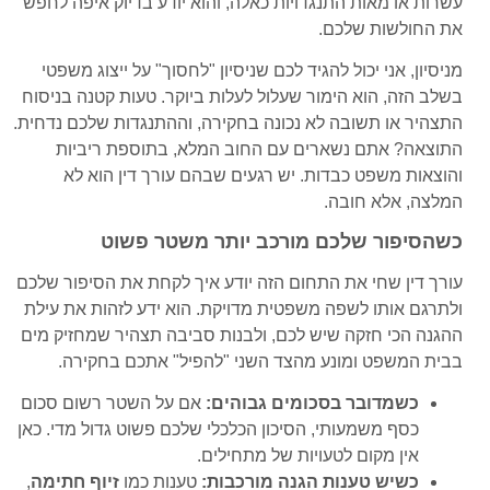
עשרות או מאות התנגדויות כאלה, והוא יודע בדיוק איפה לחפש
את החולשות שלכם.
מניסיון, אני יכול להגיד לכם שניסיון "לחסוך" על ייצוג משפטי
בשלב הזה, הוא הימור שעלול לעלות ביוקר. טעות קטנה בניסוח
התצהיר או תשובה לא נכונה בחקירה, וההתנגדות שלכם נדחית.
התוצאה? אתם נשארים עם החוב המלא, בתוספת ריביות
והוצאות משפט כבדות. יש רגעים שבהם עורך דין הוא לא
המלצה, אלא חובה.
כשהסיפור שלכם מורכב יותר משטר פשוט
עורך דין שחי את התחום הזה יודע איך לקחת את הסיפור שלכם
ולתרגם אותו לשפה משפטית מדויקת. הוא ידע לזהות את עילת
ההגנה הכי חזקה שיש לכם, ולבנות סביבה תצהיר שמחזיק מים
בבית המשפט ומונע מהצד השני "להפיל" אתכם בחקירה.
כשמדובר בסכומים גבוהים:
אם על השטר רשום סכום
כסף משמעותי, הסיכון הכלכלי שלכם פשוט גדול מדי. כאן
אין מקום לטעויות של מתחילים.
כשיש טענות הגנה מורכבות:
טענות כמו
זיוף חתימה
,