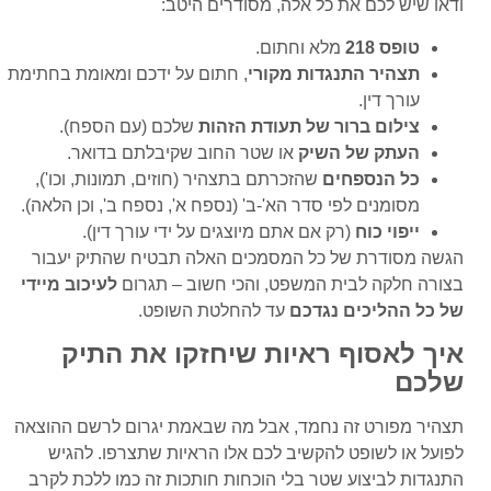
ודאו שיש לכם את כל אלה, מסודרים היטב:
טופס 218
מלא וחתום.
תצהיר התנגדות מקורי
, חתום על ידכם ומאומת בחתימת
עורך דין.
צילום ברור של תעודת הזהות
שלכם (עם הספח).
העתק של השיק
או שטר החוב שקיבלתם בדואר.
כל הנספחים
שהזכרתם בתצהיר (חוזים, תמונות, וכו'),
מסומנים לפי סדר הא'-ב' (נספח א', נספח ב', וכן הלאה).
ייפוי כוח
(רק אם אתם מיוצגים על ידי עורך דין).
הגשה מסודרת של כל המסמכים האלה תבטיח שהתיק יעבור
בצורה חלקה לבית המשפט, והכי חשוב – תגרום
לעיכוב מיידי
של כל ההליכים נגדכם
עד להחלטת השופט.
איך לאסוף ראיות שיחזקו את התיק
שלכם
תצהיר מפורט זה נחמד, אבל מה שבאמת יגרום לרשם ההוצאה
לפועל או לשופט להקשיב לכם אלו הראיות שתצרפו. להגיש
התנגדות לביצוע שטר בלי הוכחות חותכות זה כמו ללכת לקרב