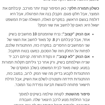
כשלון תמורה חלקי:
כאן הסיפור קצת יותר מורכב. קיבלתם את
המוצר, אבל חלקו פגום. הקבלן בנה את הפרגולה, אבל היא
דולפת בגשם הראשון. במקרים האלה, השאלה שבית המשפט
ישאל היא: האם קל לחשב את שווי הנזק?
אם הנזק "קצוב":
נניח שהזמנתם
10
מחשבים בשיק
אחד, אבל קיבלתם רק
8
. קל מאוד לחשב את השווי של
שני המחשבים החסרים. במקרה כזה, ההתנגדות שלכם,
לפחות על החלק הזה של הסכום, כמעט בטוח תתקבל.
אם הנזק "לא קצוב":
זו נקודת תורפה. קניתם רכב יד
שנייה ושילמתם בשיק, ורק אחר כך גיליתם תקלות חמורות
במנוע. קשה מאוד לבית המשפט בשלב המוקדם של
ההתנגדות לקבוע בדיוק מה שווי הנזק. לרוב, במצב כזה,
ההתנגדות תידחה ותצטרכו לשלם את השיק, אבל הדלת
תישאר פתוחה להגשת תביעה נפרדת נגד המוכר.
סיפור מהשטח:
לקוחה שילמה בשיקים למוסך
עבור החלפת מנוע לרכב היגואר שלה. העבודה