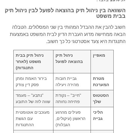
השוואה בין ניהול תיק בהוצאה לפועל לבין ניהול תיק
בבית משפט
חשוב להבין את ההבדל המהותי בין שני המסלולים. הטבלה
הבאה ממחישה מדוע העברת הדיון לבית המשפט באמצעות
התנגדות היא צעד אסטרטגי כל כך חשוב.
מאפיין
ניהול תיק
ניהול תיק בבית
בהוצאה לפועל
משפט (לאחר
התנגדות)
מטרת
גביית חובות
בירור האמת ומתן
המערכת
מהירה ויעילה
פסק דין צודק
הסטטוס
"חייב" – נקודת
"נתבע" – מעמד
שלך
פתיחה נחותה
שווה לזה של התובע
הליכי
פעילים מהרגע
מעוכבים אוטומטית
גבייה
הראשון (עיקולים,
עם הגשת
הגבלות)
ההתנגדות