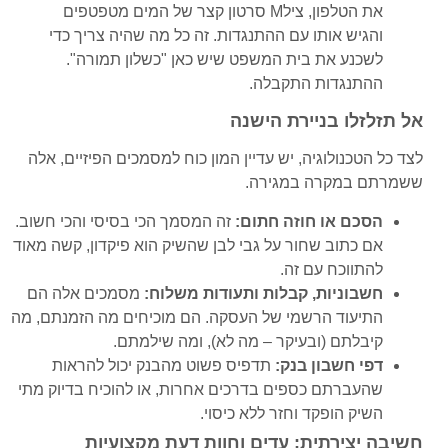
את הטלפון, צילM סרטון קצר של המים מטפטפים
והגיש אותו עם ההתנגדות. זה כל מה שהיה צריך כדי
לשכנע את בית המשפט שיש כאן "כשלון תמורה".
ההתנגדות התקבלה.
אל תזלזלו בניירת הישנה
לצד כל הטכנולוגיה, יש עדיין המון כוח למסמכים הפיזיים, אלה
ששמרתם במקרה במגירה.
הסכם או חוזה חתום:
זה המסמך הכי בסיסי והכי חשוב.
אם כתוב שחור על גבי לבן שהשיק הוא פיקדון, קשה מאוד
להתווכח עם זה.
חשבוניות, קבלות ותעודות משלוח:
מסמכים אלה הם
התיעוד הרשמי של העסקה. הם מוכיחים מה הזמנתם, מה
קיבלתם (ובעיקר – מה לא), ומה שילמתם.
דפי חשבון בנק:
תדפיס פשוט מהבנק יכול להראות
שהעברתם כספים בדרכים אחרות, או להוכיח בדיוק מתי
השיק הופקד וחזר ללא כיסוי.
חשיבה יצירתית: עדים וחוות דעת מקצועיות