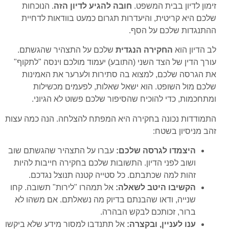
זימון לדיון בבית המשפט.
חובה להגיע לדיון הזה
. הנוכחות
שלכם היא קריטית, והיעדרות תגרום כמעט בוודאות לדחיית
ההתנגדות שלכם על הסף.
לב הדיון הוא
החקירה הנגדית
שלכם על התצהיר שהגשתם.
עורך הדין של הצד השני (התובע) יעמוד מולכם וינסה "לתקוף"
את הגרסה שלכם, למצוא בה סתירות ולערער את האמינות
שלכם מול השופט. הוא ישאל שאלות, לפעמים מכשילות
ומתחכמות, כדי להוכיח שהסיפור שלכם פשוט לא הגיוני.
התמודדות נכונה בחקירה היא המפתח להצלחה. הנה כמה עצות
זהב מניסיון בשטח:
היצמדו לגרסה שלכם:
עברו על התצהיר שהגשתם שוב
ושוב לפני הדיון. התשובות שלכם בחקירה חייבות להיות
זהות למה שכתבתם. כל סטייה קטנה תנוצל נגדכם.
הקשיבו היטב לשאלה:
אל תמהרו "לירות" תשובה. קחו
שנייה, ודאו שהבנתם בדיוק מה נשאלתם. אם משהו לא
ברור, זכותכם לבקש הבהרה.
ענו לעניין, ובקצרה:
אל תתנדבו למסור מידע שלא ביקשו