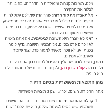
מכם. תשובות קצרות וממוקדות הן הדרך הטובה ביותר
לצלוח את החקירה.
אל תאבדו את קור הרוח:
עורך הדין שמולכם עלול להיות
תוקפני, לנסות לבלבל או להרגיז אתכם. זה חלק מהמשחק.
אל תיגררו לפסים אישיים. שמרו על איפוק, דברו בנימוס
והישארו ממוקדים בעובדות.
"אני לא זוכר" היא תשובה לגיטימית:
אם אתם באמת
לא זוכרים פרט מסוים, אל תמציאו תשובה. עדיף לומר
בכנות "אני לא זוכר" מאשר למסור פרט שגוי שיוכיח
שאתם לא אמינים.
כמובן, חשוב לזכור שההליך הזה יכול להיות כרוך גם בבעיות
נלוות כמו
עיקול חשבון בנק
, ולכן הבנה רחבה של התמונה כולה
היא חיונית.
מהן התוצאות האפשריות בסיום הדיון?
אחרי החקירה, השופט יכריע. ישנן
3
תוצאות אפשריות:
קבלת ההתנגדות:
החדשות הטובות ביותר. אם השופט
השתכנע שיש בסיס לטענות שלכם, הוא ייתן לכם "רשות