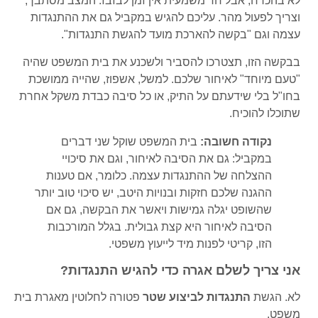
לא בהכרח, אבל חד משמעית אין זמן לבזבז. המצב מסתבך,
וצריך לפעול מהר. עליכם להגיש במקביל גם את ההתנגדות
עצמה וגם "בקשה להארכת מועד להגשת התנגדות".
בבקשה הזו, תצטרכו להסביר ולשכנע את בית המשפט שהיה
"טעם מיוחד" לאיחור שלכם. למשל, אשפוז, שהייה ממושכת
בחו"ל בלי שידעתם על התיק, או כל סיבה כבדת משקל אחרת
שתוכלו להוכיח.
נקודה חשובה:
בית המשפט שוקל שני דברים
במקביל: גם את הסיבה לאיחור, וגם את סיכויי
ההצלחה של ההתנגדות עצמה. כלומר, אם טענות
ההגנה שלכם חזקות ובנויות היטב, יש סיכוי טוב יותר
שהשופט יגלה גמישות ויאשר את הבקשה, גם אם
הסיבה לאיחור היא קצת גבולית. בגלל המורכבות
הזו, קריטי לפנות מיד לייעוץ משפטי.
אני צריך לשלם אגרה כדי להגיש התנגדות?
לא. הגשת
התנגדות לביצוע שטר
פטורה לחלוטין מאגרת בית
משפט.