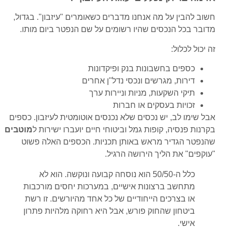
חשוב להבין על מה אנחנו מדברים כשאומרים "עיזבון". בגדול,
מדובר בכל הנכסים שהיו רשומים על שם הנפטר ביום מותו.
זה יכול לכלול:
כספים בחשבונות בנק ופיקדונות
דירות, מגרשים ונכסי נדל"ן אחרים
תיקי השקעות, מניות וניירות ערך
זכויות בעסקים או חברות
אבל שימו לב, יש נכסים שלא נכנסים אוטומטית לעיזבון. כספים
בקרנות פנסיה, קופות גמל וביטוחי חיים יועברו ישירות ל
מוטבים
שהנפטר הגדיר מראש באותן תכניות. הכספים האלה פשוט
"עוקפים" את הליך הירושה הרגיל.
כלל ה-50/50 הוא נוסחה קבועה ונוקשה. הוא לא
מתחשב ברצונות אישיים, במערכות יחסים מורכבות
או בצרכים הייחודיים של כל אחד מהיורשים. זו רשת
ביטחון שהחוק פורש, אבל היא רחוקה מלהיות פתרון
אישי.