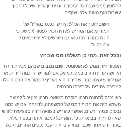
לחלוטין ממס שבח על המכירה. זה יתרון אדיר שיכול לחסוך
עשרות ואף מאות אלפי שקלים.
חשוב לזכור את הכלל: היורש "נכנס בנעליו" של
המוריש. אם המוריש לא היה זכאי לפטור (למשל, כי
היו לו כמה דירות), אז גם היורשים לא יהיו זכאים לו
אוטומטית.
ובכל זאת, מתי כן תשלמו מס שבח?
הפטור הזה ממש לא אוטומטי. ישנם מצבים שבהם מכירת דירת
הירושה עדיין תחויב במס. למשל, אם למוריש היו כמה דירות, או
אם ליורש עצמו כבר יש דירה והוא מעדיף לשמור את הפטור שלו
למכירה עתידית של דירתו הפרטית.
כאן נכנס לתמונה תכנון מוקדם בצוואה. תכנון נכון יכול למזער
משמעותית את חבות המס של המשפחה. לדוגמה, אם יש כמה
נכסים וכמה יורשים, אפשר להוריש בצוואה דירה ספציפית ליורש
שאין לו דירה בבעלותו. כך, הוא יוכל למכור אותה בפטור מלא,
בעוד יורש אחר שכבר מחזיק בדירה יקבל נכסים אחרים. תוכלו