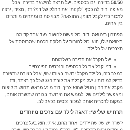
50/50
בדירה וגם בכספים. יעל תרצה להישאר בדירה, אבל
מאיפה יהיה לה כסף "לקנות" את החלק של דני? דני, מצידו, ירצה
למכור כדי לקבל מזומן. התוצאה? מבוי סתום ומתחים מיותרים
בין אחים.
הפתרון בצוואה:
דוד יכול פשוט לחשוב צעד אחד קדימה.
בצוואה שלו, הוא יכול להורות על חלוקה חכמה שמבוססת על
הצרכים של כל ילד:
יעל תקבל את הדירה בשלמותה.
דני יקבל את כל הכספים והנכסים הפיננסיים.
במצב כזה, כל ילד מקבל ירושה באותו שווי, אבל בצורה שתפורה
בדיוק למידותיו. יעל מקבלת את קורת הגג שכל כך רצתה, ודני
מקבל את ההון הנזיל שהוא צריך. דוד מונע מראש תחושות קיפוח
ומאפשר לילדים שלו לממש את הירושה בצורה שתשרת אותם,
במקום להכריח אותם למכור נכסים בכאב לב.
תרחיש שלישי: דאגה לילד עם צרכים מיוחדים
לשרה יש שלושה ילדים. אחד מהם, איתי, הוא בעל צרכים
מיוחדים וזקוק לתמיכה וליווי כלכלי צמוד לאורך כל חייו. שרה