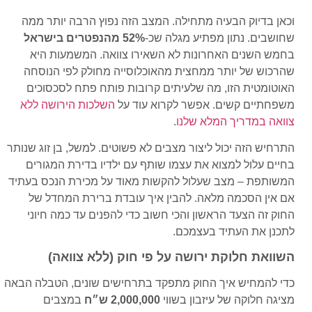
וכאן בדיוק הבעיה מתחילה. המצב הזה נפוץ הרבה יותר ממה
שחושבים. נתון מפתיע מגלה שכ-
52% מהנפטרים בישראל
בחמש השנים האחרונות לא השאירו צוואה. המשמעות היא
שהרכוש של יותר ממחצית מהאוכלוסייה מחולק לפי הנוסחה
האוטומטית הזו, מה שלעיתים קרובות פותח פתח לסכסוכים
משפחתיים קשים. אפשר לקרוא עוד על
השלכות הירושה ללא
צוואה במדריך המלא שלנו
.
התרחיש הזה יכול ליצור מצבים לא פשוטים. למשל, בן זוג שנותר
בחיים עלול למצוא את עצמו שותף עם ילדיו בדירת המגורים
המשותפת – מצב שעלול להקשות מאוד על מכירת הנכס בעתיד
אם אין הסכמה מלאה. להבין איך עובדת ברירת המחדל של
החוק זה הצעד הראשון והכי חשוב כדי להפנים עד כמה חיוני
לתכנן את העתיד בעצמכם.
השוואת חלוקת ירושה על פי חוק (ללא צוואה)
כדי להמחיש איך החוק מתפקד בתרחישים שונים, הטבלה הבאה
מציגה חלוקה של עיזבון בשווי
2,000,000 ש״ח
במצבים