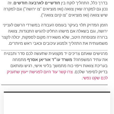
בדרך כלל, התהליך לוקח בין
חודשיים לארבעה חודשים
. זה
נכון גם למקרה שאין צוואה (ואז מוציאים "צו ירושה") וגם למקרה
שיש צוואה (ואז מוציאים "צו קיום צוואה").
הזמן המדויק תלוי בעיקר בעומס העבודה במשרדי הרשם לענייני
ירושה, וגם בשאלה אם מישהו החליט להגיש התנגדות. צוואה
ברורה ומנוסחת היטב, שלא משאירה מקום לספקות, יכולה לקצר
משמעותית את התהליך ולמנוע עיכובים וכאבי ראש מיותרים.
מרגישים שאתם צריכים יד מקצועית שתעשה לכם סדר ותבטיח
את עתיד המשפחה?
משרד עו״ד אוריאן אסרף
מתמחה
בעריכת צוואות וייפוי כוח מתמשך בליווי אישי, רגיש ומותאם
בדיוק לסיפור שלכם.
צרו קשר עוד היום לפגישת ייעוץ שתעניק
לכם שקט נפשי
.
עריכת ייפוי כוח מתמשך
עורכת הדין אוריאן אסרף
לתאום שיחת היכרות ללא התחיבות חייגו