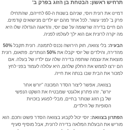
תרחיש ראשון: הבטחת בן הזוג בפרק ב'
דמיינו את רונית ויוסי, שניהם בשנות ה-60 לחייהם, שהתחילו
פרק ב' לפני עשור. לכל אחד מהם יש ילדים מנישואים קודמים.
הם חיים בדירה שרשומה על שם יוסי, והדאגה הגדולה שלו היא
מה יקרה לרונית אם הוא ילך לעולמו לפניה.
הבעיה:
בלי צוואה, חוק הירושה נכנס לתמונה. רונית תקבל
50%
מהדירה, והילדים של יוסי יקבלו את
50%
הנותרים. פתאום, רונית
מוצאת את עצמה שותפה בדירה שלה עם ילדיו של בעלה. אם
הם ירצו לממש את החלק שלהם, היא עלולה לעמוד בפני לחץ
למכור את הבית שבו בנתה את חייה.
בצוואה, אפשר ליצור הסדר המכונה "יורש אחר
יורש". זהו פתרון אלגנטי שמבטיח את השקט הנפשי
של בן הזוג שנותר בחיים, מבלי לפגוע בזכויות
הסופיות של הילדים.
הפתרון בצוואה:
יוסי יכול לקבוע בצוואה הסדר פשוט וחכם. הוא
מוריש את הבעלות המלאה בדירה לרונית, אבל מוסיף סעיף