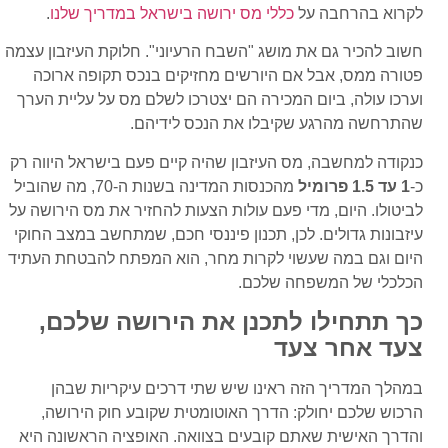
לקרוא בהרחבה על
כללי מס ירושה בישראל במדריך שלנו
.
חשוב להכיר גם את מושג "השבח הרעיוני". חלוקת העיזבון עצמה
פטורה ממס, אבל אם היורשים מחזיקים בנכס תקופה ארוכה
וערכו עולה, ביום המכירה הם יצטרכו לשלם מס על עליית הערך
שהתרחשה מהרגע שקיבלו את הנכס לידיהם.
כנקודה למחשבה, מס העיזבון שהיה קיים פעם בישראל היווה רק
כ-
1 עד 1.5 פרומיל
מהכנסות המדינה בשנות ה-70, מה שהוביל
לביטולו. היום, מדי פעם עולות הצעות להחזיר את מס הירושה על
עיזבונות גדולים. לכן, תכנון פיננסי חכם, שמתחשב במצב החוקי
היום וגם במה שעשוי לקרות מחר, הוא המפתח להבטחת העתיד
הכלכלי של המשפחה שלכם.
כך תתחילו לתכנן את הירושה שלכם,
צעד אחר צעד
במהלך המדריך הזה ראינו שיש שתי דרכים עיקריות שבהן
הרכוש שלכם יחולק: הדרך האוטומטית שקובע חוק הירושה,
והדרך האישית שאתם קובעים בצוואה. האופציה הראשונה היא