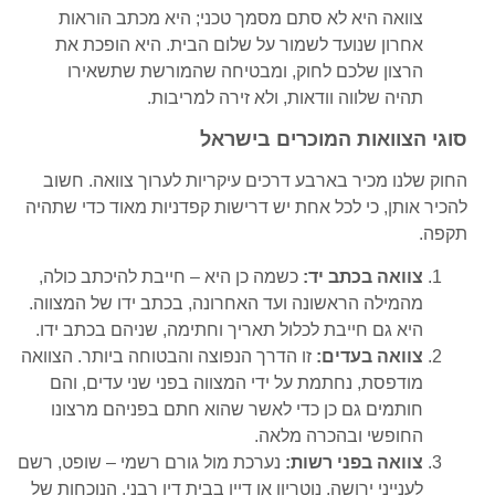
צוואה היא לא סתם מסמך טכני; היא מכתב הוראות
אחרון שנועד לשמור על שלום הבית. היא הופכת את
הרצון שלכם לחוק, ומבטיחה שהמורשת שתשאירו
תהיה שלווה וודאות, ולא זירה למריבות.
סוגי הצוואות המוכרים בישראל
החוק שלנו מכיר בארבע דרכים עיקריות לערוך צוואה. חשוב
להכיר אותן, כי לכל אחת יש דרישות קפדניות מאוד כדי שתהיה
תקפה.
צוואה בכתב יד:
כשמה כן היא – חייבת להיכתב כולה,
מהמילה הראשונה ועד האחרונה, בכתב ידו של המצווה.
היא גם חייבת לכלול תאריך וחתימה, שניהם בכתב ידו.
צוואה בעדים:
זו הדרך הנפוצה והבטוחה ביותר. הצוואה
מודפסת, נחתמת על ידי המצווה בפני שני עדים, והם
חותמים גם כן כדי לאשר שהוא חתם בפניהם מרצונו
החופשי ובהכרה מלאה.
צוואה בפני רשות:
נערכת מול גורם רשמי – שופט, רשם
לענייני ירושה, נוטריון או דיין בבית דין רבני. הנוכחות של