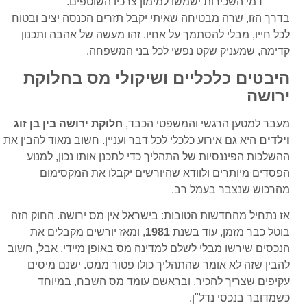
דמי השכירות ישמשו למימון צרכיו השוטפים.
בדרך הזו, שרה מבטיחה שאיתי יקבל תזרים הכנסה יציב ובטוח
לכל חייו, מבלי להסתמך על אחיו. זהו מעשה של אהבה ותכנון
קדימה, שמעניק שקט נפשי לכל בני המשפחה.
היבטים כלכליים ושיקולי מס בחלוקת
ירושה
מעבר למטען הרגשי והמשפטי הכבד,
חלוקת ירושה בין בן זוג
וילדים
היא גם אירוע כלכלי לכל דבר ועניין. חשוב מאוד להבין את
ההשלכות הפיננסיות של התהליך כדי לתכנן אותו נכון, למנוע
הפסדים מיותרים ולוודא שהיורשים יקבלו את המקסימום
מהרכוש שנצבר בעמל רב.
אז נתחיל מהחדשות הטובות: בישראל אין מס ירושה. החוק הזה
בוטל כבר מזמן, עוד בשנת
1981
, ומאז יורשים מקבלים את
הנכסים שירשו מבלי לשלם למדינה מס באופן מיידי. אבל, חשוב
להבין שזה לא אומר שהתהליך כולו פטור ממס. ישנם מיסים
עקיפים שצריך להכיר, ובראשם עומד מס השבח, במיוחד
כשמדובר בנכסי נדל"ן.