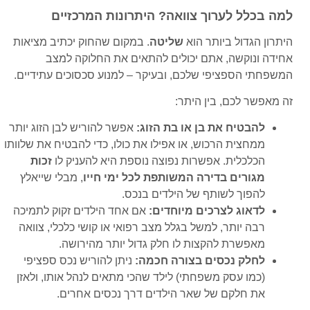
למה בכלל לערוך צוואה? היתרונות המרכזיים
היתרון הגדול ביותר הוא
שליטה
. במקום שהחוק יכתיב מציאות
אחידה ונוקשה, אתם יכולים להתאים את החלוקה למצב
המשפחתי הספציפי שלכם, ובעיקר – למנוע סכסוכים עתידיים.
זה מאפשר לכם, בין היתר:
להבטיח את בן או בת הזוג:
אפשר להוריש לבן הזוג יותר
ממחצית הרכוש, או אפילו את כולו, כדי להבטיח את שלוותו
הכלכלית. אפשרות נפוצה נוספת היא להעניק לו
זכות
מגורים בדירה המשותפת לכל ימי חייו
, מבלי שייאלץ
להפוך לשותף של הילדים בנכס.
לדאוג לצרכים מיוחדים:
אם אחד הילדים זקוק לתמיכה
רבה יותר, למשל בגלל מצב רפואי או קושי כלכלי, צוואה
מאפשרת להקצות לו חלק גדול יותר מהירושה.
לחלק נכסים בצורה חכמה:
ניתן להוריש נכס ספציפי
(כמו עסק משפחתי) לילד שהכי מתאים לנהל אותו, ולאזן
את חלקם של שאר הילדים דרך נכסים אחרים.