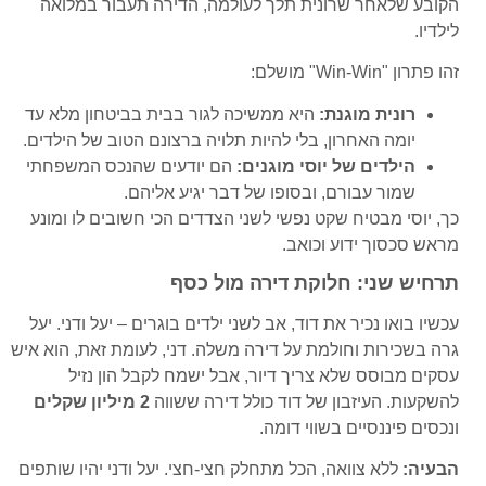
הקובע שלאחר שרונית תלך לעולמה, הדירה תעבור במלואה
לילדיו.
זהו פתרון "Win-Win" מושלם:
רונית מוגנת:
היא ממשיכה לגור בבית בביטחון מלא עד
יומה האחרון, בלי להיות תלויה ברצונם הטוב של הילדים.
הילדים של יוסי מוגנים:
הם יודעים שהנכס המשפחתי
שמור עבורם, ובסופו של דבר יגיע אליהם.
כך, יוסי מבטיח שקט נפשי לשני הצדדים הכי חשובים לו ומונע
מראש סכסוך ידוע וכואב.
תרחיש שני: חלוקת דירה מול כסף
עכשיו בואו נכיר את דוד, אב לשני ילדים בוגרים – יעל ודני. יעל
גרה בשכירות וחולמת על דירה משלה. דני, לעומת זאת, הוא איש
עסקים מבוסס שלא צריך דיור, אבל ישמח לקבל הון נזיל
להשקעות. העיזבון של דוד כולל דירה ששווה
2 מיליון שקלים
ונכסים פיננסיים בשווי דומה.
הבעיה:
ללא צוואה, הכל מתחלק חצי-חצי. יעל ודני יהיו שותפים