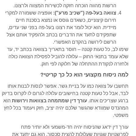
הרשות מהווה הוכחה חזקה לכשירות המצווה ולרצונו.
צוואה בעל-פה ("שכיב מרע"):
אופציה ששמורה למקרי
חירום קיצוניים, כשאדם גוסס או נמצא בסכנת חיים
מיידית. הוא יכול לומר את רצונו בעל-פה בפני שני עדים,
שתפקידם לתעד את הדברים בכתב ולהפקיד אותם אצל
הרשם לירושה בהקדם האפשרי.
שימו לב, כל טעות קטנה – חוסר בתאריך בצוואה בכתב יד, עד
שלא עומד בתנאי החוק – עלולה להוביל לפסילת הצוואה כולה
ולחזרה לנקודת ההתחלה של חלוקה לפי חוק.
למה ניסוח מקצועי הוא כל כך קריטי?
תחשבו על צוואה כמו על בניית גשר. אפשר לנסות לבנות אותו
לבד, אבל כל טעות קטנה בחישובים עלולה לגרום לו לקרוס בדיוק
ברגע שצריכים אותו.
עורך דין שמתמחה בצוואות וירושות
הוא
המהנדס שמוודא שהגשר שלכם יהיה יציב, חזק ויעמוד בכל לחץ
משפטי.
עורך דין ידאג שהניסוח יהיה חד-משמעי ולא יותיר פתח
לפרשנויות שגויות שעלולות להצית סכסוך. הוא גם יתעד את