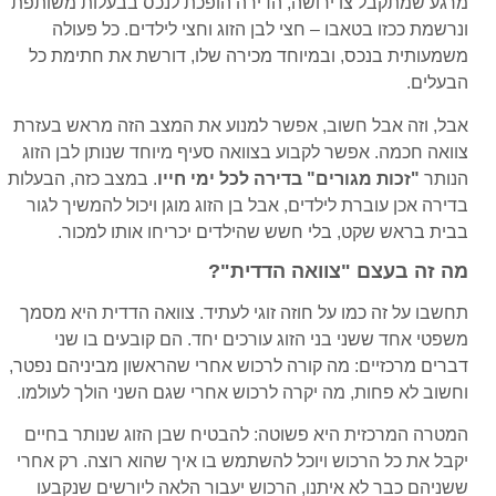
מרגע שמתקבל צו ירושה, הדירה הופכת לנכס בבעלות משותפת
ונרשמת ככזו בטאבו – חצי לבן הזוג וחצי לילדים. כל פעולה
משמעותית בנכס, ובמיוחד מכירה שלו, דורשת את חתימת כל
הבעלים.
אבל, וזה אבל חשוב, אפשר למנוע את המצב הזה מראש בעזרת
צוואה חכמה. אפשר לקבוע בצוואה סעיף מיוחד שנותן לבן הזוג
הנותר
"זכות מגורים" בדירה לכל ימי חייו
. במצב כזה, הבעלות
בדירה אכן עוברת לילדים, אבל בן הזוג מוגן ויכול להמשיך לגור
בבית בראש שקט, בלי חשש שהילדים יכריחו אותו למכור.
מה זה בעצם "צוואה הדדית"?
תחשבו על זה כמו על חוזה זוגי לעתיד. צוואה הדדית היא מסמך
משפטי אחד ששני בני הזוג עורכים יחד. הם קובעים בו שני
דברים מרכזיים: מה קורה לרכוש אחרי שהראשון מביניהם נפטר,
וחשוב לא פחות, מה יקרה לרכוש אחרי שגם השני הולך לעולמו.
המטרה המרכזית היא פשוטה: להבטיח שבן הזוג שנותר בחיים
יקבל את כל הרכוש ויוכל להשתמש בו איך שהוא רוצה. רק אחרי
ששניהם כבר לא איתנו, הרכוש יעבור הלאה ליורשים שנקבעו