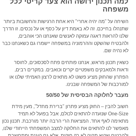
למה תכנון ירושה הוא צעד קריטי לכל
משפחה
השיחה על "מה יהיה אחרי" היא אחת הרגישות והחשובות ביותר
שתנהלו בחייכם. זה לא באמת דיון על כסף או על נכסים. זו הדרך
שלנו להראות דאגה עמוקה לאנשים שאנחנו הכי אוהבים,
ולהבטיח שהשקט וההרמוניה במשפחה יישמרו גם כשאנחנו כבר
לא נהיה שם.
כשאין תכנון מראש, אנחנו פותחים פתח לסכסוכים, לחוסר
ודאות ולמאבקים משפטיים יקרים וכואבים. במקרים רבים,
הפתרון שהחוק מציע פשוט לא מתאים לרצון האמיתי שלנו או
למורכבות של המשפחה שבנינו.
מעבר לחלוקה הבסיסית של 50/50
חשוב להבין – החוק מציע פתרון "ברירת מחדל", מעין מידת
One-Size שנועדה להתאים לכולם, אבל בפועל לא תמיד
מתאימה לאף אחד. המציאות הרי הרבה יותר מורכבת. תכנון נכון
מאפשר לנו להתאים את החלוקה למצב המשפחתי הייחודי שלנו,
ולהבטיח שהיא תהיה לא רק חוקית, אלא גם הוגנת ומתחשבת.