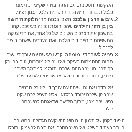
השקעות, חסכונות, וגם התחייבויות שקיימות. תמונה
כלכלית ברורה היא נקודת הפתיחה לכל תכנון רציני.
גיבוש הרצון שלכם:
חשבו בכנות מהי
חלוקת הירושה
בין בן הזוג והילדים
שהכי הוגנת ונכונה בעיניכם. קחו
בחשבון את הצרכים השונים של כל אחד, את הדינמיקה
המשפחתית הייחודית שלכם, ואת הערכים שאתם רוצים
להנחיל.
פנייה לעורך דין מומחה:
קבעו פגישה עם עורך דין שזהו
תחום ההתמחות העיקרי שלו. זה לא מותרות, זו חובה. רק
כך תבטיחו שהרצונות שלכם יתורגמו למסמך משפטי
מדויק, ברור, חזק וכזה שאי אפשר יהיה לערער עליו.
אל תדחו את זה. שיחה עם עורך דין לא רק תבטיח
שהרצון שלכם יכובד במלואו, אלא תעניק לכם שקט
נפשי יקר מפז, מתוך הידיעה שדאגתם למשפחה
שלכם.
הצעד הקטן של תכנון היום הוא ההשקעה הגדולה והחשובה
ביותר בעתיד השקט של משפחתכם. אם תרצו להעמיק, תוכלו