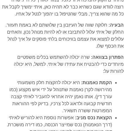
רוצה לוודא שגם כשהיא כבר לא תהיה כאן, איתי ימשיך לקבל את
כל מה שהוא צריך, מבלי שהטיפול בו יהפוך לנטל על אחיו.
הבעיה:
חלוקה שווה של העיזבון בין שלושתם לא באמת תעזור.
החלק של איתי עלול להתבזבז או לא להיות מנוהל נכון, והאחים
עלולים למצוא את עצמם בוויכוחים בלתי פוסקים על איך לנהל
את הכסף שלו.
הפתרון בצוואה:
שרה יכולה להשתמש בכלים משפטיים
מיוחדים כדי להבטיח את עתידו של איתי. למשל, היא יכולה
להורות על:
הקמת נאמנות:
היא יכולה להקצות חלק משמעותי
מהירושה לקרן נאמנות שתנוהל על ידי איש מקצוע (כמו
עורך דין). אותו נאמן יהיה אחראי להעביר לאיתי קצבה
חודשית קבועה ולדאוג לכל צרכיו, בדיוק לפי ההוראות
המפורטות ששרה תשאיר.
הקצאת נכס מניב:
אפשרות נוספת היא להוריש לאיתי
(דרך הנאמנות) נכס שמייצר הכנסה, כמו דירה מושכרת.