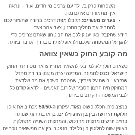
משפחות פרק ב', ילד עם צרכים מיוחדים, ועוד – ונראה
איך מתמודדים איתם נכון.
צעדים מעשיים:
תקבלו מפת דרכים ברורה שתעזור לכם
להתחיל את תהליך התכנון, צעד אחר צעד.
הידע שתקבלו כאן יעניק לכם את הביטחון שאתם צריכים כדי
להגן על המשפחה שלכם ולדאוג לעתידם בדרך הטובה ביותר.
מה קובע החוק כשאין צוואה
כשאדם הולך לעולמו בלי להשאיר אחריו צוואה מסודרת, החוק
הישראלי נכנס לתמונה. המדינה יצרה מנגנון ברירת מחדל
שנקרא "ירושה על פי דין", שמטרתו לשקף את מה שלדעת
המחוקק היה הרצון הסביר של רוב האנשים – לדאוג קודם כל
לבני המשפחה הקרובים ביותר.
במצב כזה, הכלל פשוט מאוד. עיקרון
ה-50/50
מכתיב את אופן
חלוקת הירושה בין בן הזוג וילדים
. בן או בת הזוג שנותרו
בחיים יורשים מחצית מהרכוש, והמחצית השנייה מתחלקת
באופן שווה לחלוטין בין כל ילדי הנפטר, בין אם מנישואים נוכחיים