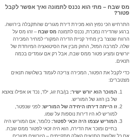
מס שבח – מתי הוא נכנס לתמונה ואיך אפשר לקבל
פטור?
התרחיש הכי נפוץ הוא מכירת דירת מגורים שהתקבלה בירושה.
ברגע שהדירה נמכרת, נכנס לתמונה
מס שבח
– זהו מס על
הרווח שנוצר בין מחיר קניית הדירה המקורי למחיר המכירה
שלה. למרבה המזל, החוק מבין את הסיטואציה המיוחדת של
יורשים ומציע פטור ממס שבח, אבל רק אם עומדים בכמה
תנאים.
כדי לקבל את הפטור, המכירה צריכה לעמוד בשלושה תנאים
מצטברים:
המוכר הוא יורש ישיר:
בן/בת זוג, ילד, נכד או אפילו צאצא
של בן הזוג של המוריש.
זו הייתה דירתו היחידה של המוריש:
לפני שנפטר,
למוריש לא היו דירות נוספות על שמו.
המוריש עצמו היה זכאי לפטור:
כלומר, אם המוריש היה
בחיים ומוכר את הדירה, הוא היה זכאי לפטור ממס שבח.
אם כל שלושת התנאים האלה מתקיימים – היורשים פטורים