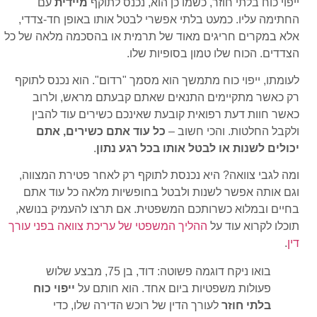
ייפוי כוח בלתי חוזר, כשמו כן הוא, נכנס לתוקף
מיידית
עם
החתימה עליו. כמעט בלתי אפשרי לבטל אותו באופן חד-צדדי,
אלא במקרים חריגים מאוד של תרמית או בהסכמה מלאה של כל
הצדדים. הכוח שלו טמון בסופיות שלו.
לעומתו, ייפוי כוח מתמשך הוא מסמך "רדום". הוא נכנס לתוקף
רק כאשר מתקיימים התנאים שאתם קבעתם מראש, ולרוב
כאשר חוות דעת רפואית קובעת שאינכם כשירים עוד להבין
ולקבל החלטות. והכי חשוב –
כל עוד אתם כשירים, אתם
יכולים לשנות או לבטל אותו בכל רגע נתון
.
ומה לגבי צוואה? היא נכנסת לתוקף רק לאחר פטירת המצווה,
וגם אותה אפשר לשנות ולבטל בחופשיות מלאה כל עוד אתם
בחיים ובמלוא כשרותכם המשפטית. אם תרצו להעמיק בנושא,
תוכלו לקרוא עוד על
ההליך המשפטי של עריכת צוואה בפני עורך
דין
.
בואו ניקח דוגמה פשוטה: דוד, בן 75, מבצע שלוש
פעולות משפטיות ביום אחד. הוא חותם על
ייפוי כוח
בלתי חוזר
לעורך הדין של רוכש הדירה שלו, כדי