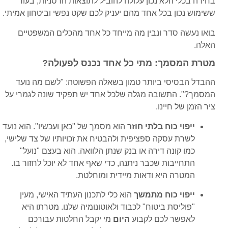
בחירה בכלי הלא נכון עלולה להוביל לתוצאות הרסניות, בעוד
ששימוש נכון בכל אחד מהם יעניק לכם שקט נפשי וביטחון אמיתי.
בואו נעשה סדר ונבין מה מייחד כל אחד מהכלים המשפטיים
האלה.
מטרת המסמך: מתי כל אחד נכנס לפעולה?
ההבדל הבסיסי ביותר טמון בשאלה הפשוטה: "לשם מה נועד
המסמך?". התשובה מגלה שלכל אחד יש תפקיד שונה לגמרי על
ציר הזמן של חיינו.
ייפוי כוח בלתי חוזר
הוא מסמך של "כאן ועכשיו". הוא נועד
לשרת עסקה ספציפית ולהבטיח את זכויותיו של צד שלישי,
כמו קונה דירה או בנק שנתן הלוואה. הוא בעצם "נועל"
התחייבות שכבר ניתנה, כדי שאף אחד לא יוכל לחזור בו.
המטרה היא ודאות מיידית ומוחלטת.
ייפוי כוח מתמשך
הוא כלי לתכנון העתיד האישי, מעין
"פוליסת ביטוח" לכבוד ולאוטונומיה שלנו. מטרתו היא
לאפשר לכם לקבוע
היום
מי יקבל החלטות עבורכם