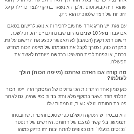
שהוא יהיה קבוע וסופי, ולכן הוא נשאר בתוקף לנצח כדי להגן על
הזכויות של הצד שלטובתו הוא ניתן.
עם זאת, יש חריג אחד שחשוב להכיר והוא נוגע לרישום בטאבו.
אם עברו
מעל 10 שנים
מהיום שבו נחתם ייפוי הכוח, לשכת
רישום המקרקעין (הטאבו) לא תאפשר לבצע את הרישום על פיו.
במקרה כזה, נצטרך לקבל את הסכמתו של מייפה הכוח מחדש
בכתב, או לפנות לבית המשפט בבקשה מיוחדת לאשר את
הפעולה.
מה קורה אם האדם שחתם (מייפה הכוח) הולך
לעולמו?
כאן טמון אחד היתרונות הכי גדולים של המסמך הזה: ייפוי הכוח
הבלתי חוזר נשאר בתוקף מלא וחזק בדיוק כפי שהיה, גם לאחר
פטירת החותם. זו לא טעות, זו המהות שלו.
הוא מבטיח שהעסקה תושלם כפי שסוכם והזכויות שהובטחו
יתממשו, בלי קשר למצבו של החותם. היורשים של הנפטר
"נכנסים בנעליו" והם כפופים להתחייבות הזו בדיוק כמוהו.