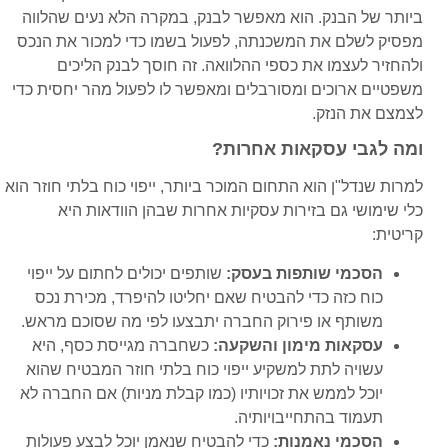
ביותר של הבנק. הוא מאפשר לבנק, במקרה הלא נעים שהלווה
מפסיק לשלם את המשכנתה, לפעול בשמו כדי למכור את הנכס
ולהחזיר לעצמו את כספי ההלוואה. זה חוסך לבנק הליכים
משפטיים ארוכים ומסורבלים ומאפשר לו לפעול מהר יחסית כדי
לצמצם את הנזק.
ומה לגבי עסקאות אחרות?
למרות שנדל"ן הוא התחום המוכר ביותר, ייפוי כוח בלתי חוזר הוא
כלי שימושי גם בזירות עסקיות אחרות שבהן הוודאות היא
קריטית:
הסכמי שותפות בעסק:
שותפים יכולים לחתום על ייפוי
כוח כזה כדי להבטיח שאם יחליטו להיפרד, מכירת נכס
משותף או פירוק החברה יתבצעו לפי מה שסוכם מראש.
עסקאות מימון והשקעה:
כשחברה מגייסת כסף, היא
עשויה לתת למשקיע ייפוי כוח בלתי חוזר המבטיח שהוא
יוכל לממש את זכויותיו (כמו קבלת מניות) אם החברה לא
תעמוד בהתחייבויותיה.
הסכמי נאמנות:
כדי להבטיח שנאמן יוכל לבצע פעולות