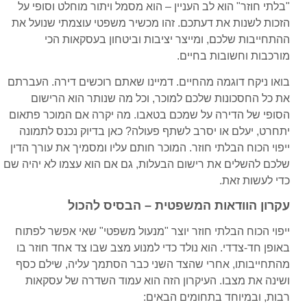
"בלתי חוזר" הוא לב העניין – הוא מסמל ויתור מוחלט וסופי על
הזכות לשנות את דעתכם. זהו מכשיר משפטי עוצמתי שנועל את
ההתחייבות שלכם, ומייצר יציבות וביטחון בעסקאות הכי
מורכבות וחשובות בחיים.
בואו ניקח דוגמה מהחיים. דמיינו שאתם רוכשים דירה. העברתם
את כל החסכונות שלכם למוכר, וכל מה שנותר הוא הרישום
הסופי של הדירה על שמכם בטאבו. מה יקרה אם המוכר פתאום
יתחרט, יעלם או יסרב לשתף פעולה? כאן בדיוק נכנס לתמונה
ייפוי הכוח הבלתי חוזר. המוכר חותם עליו ומסמיך את עורך הדין
שלכם להשלים את רישום הבעלות, גם אם הוא עצמו לא יהיה שם
כדי לעשות זאת.
עקרון הוודאות המשפטית – הבסיס להכול
ייפוי הכוח הבלתי חוזר יוצר "מנעול משפטי" שאי אפשר לפתוח
באופן חד-צדדי. הוא נולד כדי למנוע מצב שבו צד אחד חוזר בו
מהתחייבותו, אחרי שהצד השני כבר הסתמך עליה, שילם כסף
ושינה את מצבו. העיקרון הזה הוא עמוד השדרה של עסקאות
רבות, ובמיוחד בתחומים הבאים: