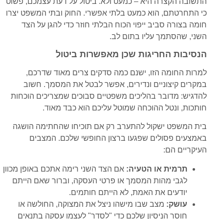
התשובה הקצרה היא – כמעט ולא. ביטול על דעת עצמכם, פשוט
כי התחרטתם, הוא כמעט בלתי אפשרי. החוק ובתי המשפט יצרו
חומה בצורה סביב ייפוי הכוח הבלתי חוזר כדי להגן על הצד
השני, שהסתמך עליו בתום לב.
הנסיבות החריגות שכן מאפשרות ביטול
למרות החומה הזו, ישנם כמה סדקים צרים מאוד שדרכם,
במקרים קיצוניים ונדירים, אפשר לבטל את המסמך. חשוב
להדגיש: מדובר בהליכים משפטיים סבוכים שמצריכים הוכחות
חותכות, ונטל ההוכחה שמוטל עליכם הוא כבד מאוד.
בית המשפט ישקול להתערב רק אם תוכיחו שהחתימה הושגה
באמצעים פסולים שפגעו ברצון החופשי שלכם. המצבים
העיקריים הם:
תרמית או הטעיה:
אם הצד השני רימה אתכם באופן מכוון
לגבי מהות המסמך או פרטי העסקה, וברור שאם הייתם
יודעים את האמת, לא הייתם חותמים.
עושק:
מצב שבו מישהו ניצל את המצוקה, החולשה או
חוסר הניסיון שלכם כדי "לסדר" לעצמו עסקה בתנאים