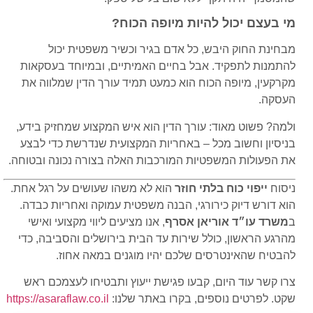
מי בעצם יכול להיות מיופה הכוח?
מבחינת החוק היבש, כל אדם בגיר וכשיר משפטית יכול
להתמנות לתפקיד. אבל בחיים האמיתיים, ובמיוחד בעסקאות
מקרקעין, מיופה הכוח הוא כמעט תמיד עורך הדין שמלווה את
העסקה.
ולמה? פשוט מאוד: עורך הדין הוא איש המקצוע שמחזיק בידע,
בניסיון וחשוב מכל – באחריות המקצועית שנדרשת כדי לבצע
את הפעולות המשפטיות המורכבות האלה בצורה נכונה ובטוחה.
ניסוח
ייפוי כוח בלתי חוזר
הוא לא משהו שעושים על רגל אחת.
הוא דורש דיוק כירורגי, הבנה משפטית עמוקה ואחריות כבדה.
ב
משרד עו״ד אוריאן אסרף
, אנו מציעים ליווי מקצועי ואישי
מהרגע הראשון, כולל שירות עד הבית בירושלים והסביבה, כדי
להבטיח שהאינטרסים שלכם יהיו מוגנים במאה אחוז.
צרו קשר עוד היום, קבעו פגישת ייעוץ ותבטיחו לעצמכם ראש
שקט. לפרטים נוספים, בקרו באתר שלנו:
https://asaraflaw.co.il