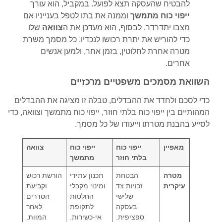
להבטיח שהעסקה תצא לפועל. במקביל, הוא עורך
ייפוי כוח מתמשך
וממנה את בתו לטפל בענייניו אם
מצבו יתדרדר. לבסוף, הוא מעדכן את ה
צוואה
שלו
כדי להוריש את יתרת רכושו לנכדיו. כל מסמך משרת
מטרה אחרת לחלוטין, בזמן אחר, ולמען אנשים
אחרים.
השוואת מסמכים משפטיים מרכזיים
כדי לסכם ולחדד את ההבדלים, טבלה זו מציגה את ההבדלים
המהותיים בין ייפוי כוח בלתי חוזר, ייפוי כוח מתמשך וצוואה, כדי
לסייע בהבנת מטרתו וייעודו של כל מסמך.
מאפיין
ייפוי כוח
ייפוי כוח
צוואה
בלתי חוזר
מתמשך
מטרה
הבטחת
תכנון עתידי
הורשת רכוש
עיקרית
זכויות צד
ומינוי מקבלי
וקביעת
שלישי
החלטות
הסדרים
בעסקה
לתקופת
לאחר
ספציפית.
אי-כשירות.
המוות.