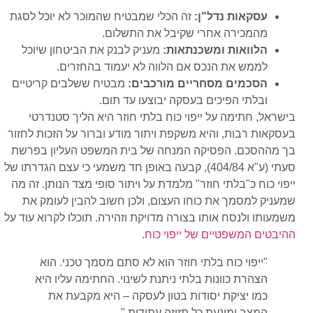
עסקאות נדל"ן:
זה הכלי שמבטיח שהמוכר לא יוכל לסגת
מהמכירה אחרי שקיבל את התשלום.
הלוואות ומשכנתאות:
מעניק לבנק את הביטחון שיוכל
לממש את הנכס אם הלווה לא יעמוד בהחזרים.
הסכמים מסחריים מורכבים:
מבטיח ששלבים קריטיים
ובלתי הפיכים בעסקה יבוצעו עד תום.
בישראל, חתימה על ייפוי כוח בלתי חוזר היא הליך סטנדרטי
בעסקאות רבות, והיא משקפת ויתור מודע וברור על הזכות לחזור
בך מההסכם. הפסיקה המנחה של בית המשפט העליון בפרשת
סעתי (ע"א 404/84), קבעה באופן חד משמעי כי עצם הגדרתו של
ייפוי כוח כ"בלתי חוזר" מלמדת על ויתור סופי מצד הנותן. זה מה
שמעניק למסמך את כוחו העצום, ולכן חשוב להבין לעומק את
משמעותו ולנסח אותו בצורה מדויקת וזהירה. תוכלו לקרוא עוד על
ההיבטים המשפטיים של ייפוי כוח
.
"ייפוי כוח בלתי חוזר הוא לא סתם מסמך טכני. הוא
הצהרת כוונות בלתי ניתנת לשינוי. החתימה עליו היא
כמו יציקת יסודות בטון לעסקה – היא מקבעת את
המצב ומונעת כל תזוזה עתידית."