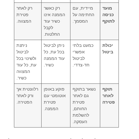
מועד
מיידית, עם
רק כאשר
רק לאחר
כניסה
החתימה על
הממנה אינו
פטירת
לתוקף
המסמך.
כשיר עוד
המצווה.
לקבל
החלטות.
יכולת
כמעט בלתי
ניתן לביטול
ניתנת
ביטול
אפשרי
בכל עת, כל
לביטול
לביטול
עוד הממנה
ולשינוי בכל
חד-צדדי.
כשיר.
עת, כל עוד
המצווה
כשיר.
תוקף
נשאר בתוקף
פוקע באופן
רלוונטית אך
לאחר
גם לאחר
אוטומטי עם
ורק לאחר
פטירה
פטירת
פטירת
הפטירה.
החותם,
הממנה.
להשלמת
העסקה.