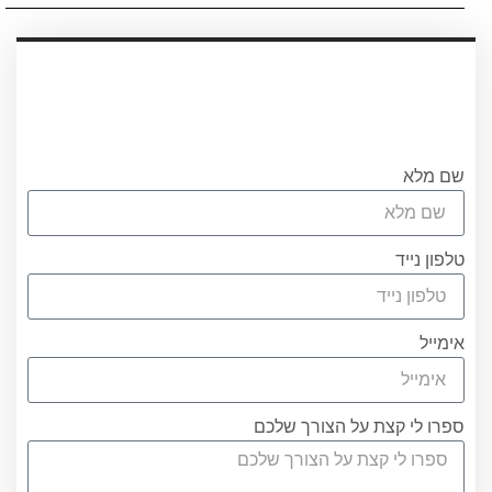
עריכת ייפוי כוח מתמשך
עורכת הדין אוריאן אסרף
לתאום שיחת היכרות ללא התחיבות חייגו
0556751267 או מלאו את הטופס
שם מלא
טלפון נייד
אימייל
ספרו לי קצת על הצורך שלכם