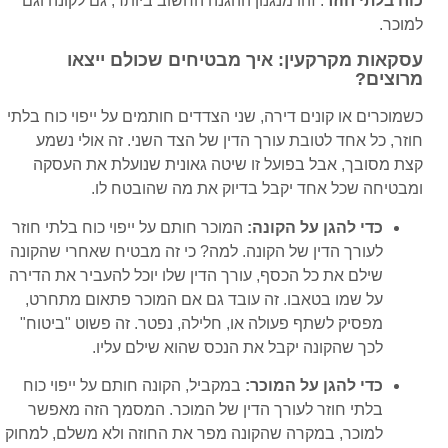
כוח בלתי חוזר
. זהו מנגנון ההגנה החשוב ביותר, גם לקונה וגם
למוכר.
עסקאות מקרקעין: איך מבטיחים שכולם ייצאו
מרוצים?
כשמוכרים או קונים דירה, שני הצדדים חותמים על ייפוי כוח בלתי
חוזר, כל אחד לטובת עורך הדין של הצד השני. זה אולי נשמע
קצת מסובך, אבל בפועל זו שיטה גאונית שנועלת את העסקה
ומבטיחה שכל אחד יקבל בדיוק את מה שהובטח לו.
כדי להגן על הקונה:
המוכר חותם על ייפוי כוח בלתי חוזר
לעורך הדין של הקונה. למה? כי זה מבטיח שאחרי שהקונה
שילם את כל הכסף, עורך הדין שלו יוכל להעביר את הדירה
על שמו בטאבו. זה עובד גם אם המוכר פתאום מתחרט,
מפסיק לשתף פעולה או, חלילה, נפטר. זה פשוט "ביטוח"
לכך שהקונה יקבל את הנכס שהוא שילם עליו.
כדי להגן על המוכר:
במקביל, הקונה חותם על ייפוי כוח
בלתי חוזר לעורך הדין של המוכר. המסמך הזה מאפשר
למוכר, במקרה שהקונה מפר את החוזה ולא משלם, למחוק