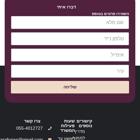
דברו איתי
השאירו פרטים בטופס
שליחה
קישורים
שעות
צרו קשר
נוספים
פעילות
055-4012727
המשרד
מדריך
לממנה
ראשון עד
saraforian@gmail.com