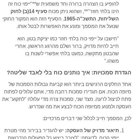
להופיע בו הצהרה ברורה וחד משמעית ש**"ייפוי כוח זה
הינו בלתי חוזר"**, ושהוא ניתן מכוח
סעיף 14(ב) לחוק
השליחות, התשכ"ה-1965
. הסעיף הזה הוא המקור החוקי
שנועל את המסמך ומונע את האפשרות לבטל אותו.
"חישבו על ייפוי כוח בלתי חוזר כמו יציקת בטון. הוא
חייב להיות מדויק, ברור ושלם מהרגע הראשון. אחרי
שהבטון מתקשה, כמעט בלתי אפשרי לשנות בו
משהו."
הגדרת סמכויות: איך נותנים כוח בלי לאבד שליטה?
אחד החלקים הרגישים ביותר הוא קביעת גבולות הסמכות של
מיופה הכוח. אם תגדירו סמכות רחבה מדי, אתם עלולים לפתוח
פתח לניצול לרעה. מצד שני, סמכות צרה מדי עלולה "לתקוע" את
העסקה ולמנוע ממיופה הכוח לבצע את מה שנדרש.
לכן, המסמך חייב לכלול שני דברים מרכזיים:
תיאור מדויק של העסקה:
יש להגדיר בבירור מהי מטרת
ייפוי הכוח. לדוגמה: "לצורך ביצוע כל הפעולות הנדרשות