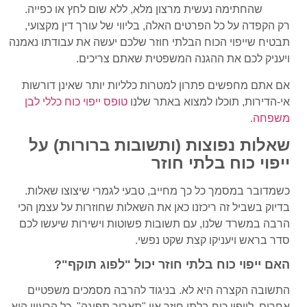
שהחתימה נעשית מרצון מלא, ללא שום לחץ או כפייה.
רק הקפדה על כל הפרטים האלה, בליווי של עורך דין מקצועי,
תבטיח שייפוי הכוח הבלתי חוזר שלכם יעשה את עבודתו נאמנה
ויעניק לכם את ההגנה המשפטית שאתם צריכים.
אם אתם מחפשים פתרון למטרות כלליות יותר שאינן דורשות
אי-הדירות, תוכלו למצוא באתר שלנו
טופס ייפוי כוח כללי לבן
משפחה
.
שאלות נפוצות (ותשובות ברורות) על
ייפוי כוח בלתי חוזר
כשמדובר במסמך כל כך מחייב, טבעי לגמרי שיצוצו שאלות.
בדיוק בשביל זה ריכזנו כאן את השאלות שחוזרות על עצמן הכי
הרבה במשרד שלנו, עם תשובות פשוטות וישירות שיעשו לכם
סדר בראש ויעניקו קצת שקט נפשי.
האם ייפוי כוח בלתי חוזר יכול "לפוג תוקף"?
התשובה הקצרה היא לא. בניגוד להרבה מסמכים משפטיים
אחרים, לייפוי כוח בלתי חוזר אין "תאריך תפוגה". כל הרעיון הוא