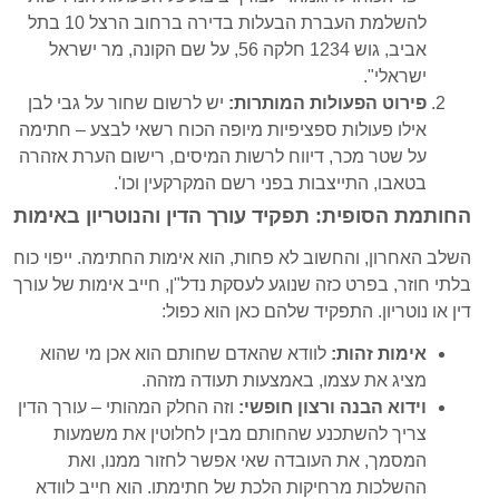
להשלמת העברת הבעלות בדירה ברחוב הרצל 10 בתל
אביב, גוש 1234 חלקה 56, על שם הקונה, מר ישראל
ישראלי".
פירוט הפעולות המותרות:
יש לרשום שחור על גבי לבן
אילו פעולות ספציפיות מיופה הכוח רשאי לבצע – חתימה
על שטר מכר, דיווח לרשות המיסים, רישום הערת אזהרה
בטאבו, התייצבות בפני רשם המקרקעין וכו'.
החותמת הסופית: תפקיד עורך הדין והנוטריון באימות
השלב האחרון, והחשוב לא פחות, הוא אימות החתימה. ייפוי כוח
בלתי חוזר, בפרט כזה שנוגע לעסקת נדל"ן, חייב אימות של עורך
דין או נוטריון. התפקיד שלהם כאן הוא כפול:
אימות זהות:
לוודא שהאדם שחותם הוא אכן מי שהוא
מציג את עצמו, באמצעות תעודה מזהה.
וידוא הבנה ורצון חופשי:
וזה החלק המהותי – עורך הדין
צריך להשתכנע שהחותם מבין לחלוטין את משמעות
המסמך, את העובדה שאי אפשר לחזור ממנו, ואת
ההשלכות מרחיקות הלכת של חתימתו. הוא חייב לוודא