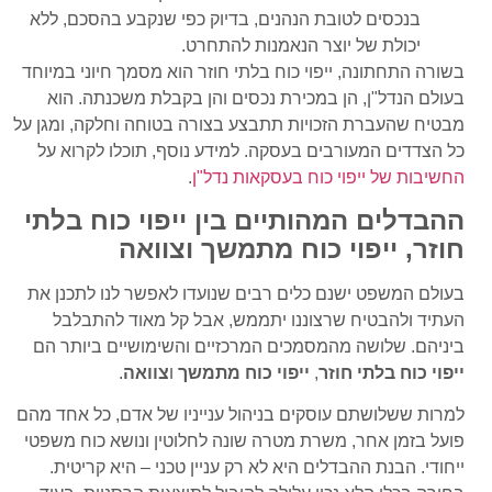
בנכסים לטובת הנהנים, בדיוק כפי שנקבע בהסכם, ללא
יכולת של יוצר הנאמנות להתחרט.
בשורה התחתונה, ייפוי כוח בלתי חוזר הוא מסמך חיוני במיוחד
בעולם הנדל"ן, הן במכירת נכסים והן בקבלת משכנתה. הוא
מבטיח שהעברת הזכויות תתבצע בצורה בטוחה וחלקה, ומגן על
כל הצדדים המעורבים בעסקה. למידע נוסף, תוכלו לקרוא על
החשיבות של ייפוי כוח בעסקאות נדל"ן
.
ההבדלים המהותיים בין ייפוי כוח בלתי
חוזר, ייפוי כוח מתמשך וצוואה
בעולם המשפט ישנם כלים רבים שנועדו לאפשר לנו לתכנן את
העתיד ולהבטיח שרצוננו יתממש, אבל קל מאוד להתבלבל
ביניהם. שלושה מהמסמכים המרכזיים והשימושיים ביותר הם
ייפוי כוח בלתי חוזר
,
ייפוי כוח מתמשך
ו
צוואה
.
למרות ששלושתם עוסקים בניהול ענייניו של אדם, כל אחד מהם
פועל בזמן אחר, משרת מטרה שונה לחלוטין ונושא כוח משפטי
ייחודי. הבנת ההבדלים היא לא רק עניין טכני – היא קריטית.