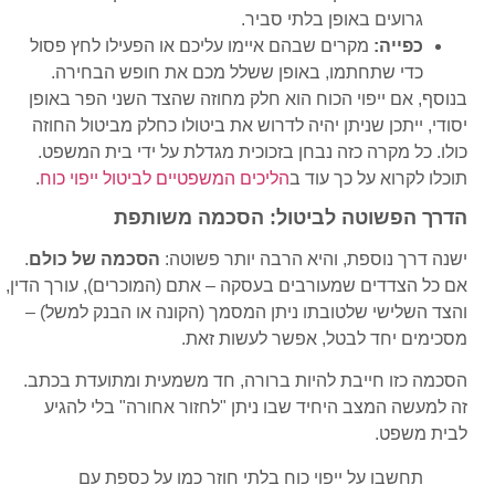
גרועים באופן בלתי סביר.
כפייה:
מקרים שבהם איימו עליכם או הפעילו לחץ פסול
כדי שתחתמו, באופן ששלל מכם את חופש הבחירה.
בנוסף, אם ייפוי הכוח הוא חלק מחוזה שהצד השני הפר באופן
יסודי, ייתכן שניתן יהיה לדרוש את ביטולו כחלק מביטול החוזה
כולו. כל מקרה כזה נבחן בזכוכית מגדלת על ידי בית המשפט.
תוכלו לקרוא על כך עוד ב
הליכים המשפטיים לביטול ייפוי כוח
.
הדרך הפשוטה לביטול: הסכמה משותפת
ישנה דרך נוספת, והיא הרבה יותר פשוטה:
הסכמה של כולם
.
אם כל הצדדים שמעורבים בעסקה – אתם (המוכרים), עורך הדין,
והצד השלישי שלטובתו ניתן המסמך (הקונה או הבנק למשל) –
מסכימים יחד לבטל, אפשר לעשות זאת.
הסכמה כזו חייבת להיות ברורה, חד משמעית ומתועדת בכתב.
זה למעשה המצב היחיד שבו ניתן "לחזור אחורה" בלי להגיע
לבית משפט.
תחשבו על ייפוי כוח בלתי חוזר כמו על כספת עם