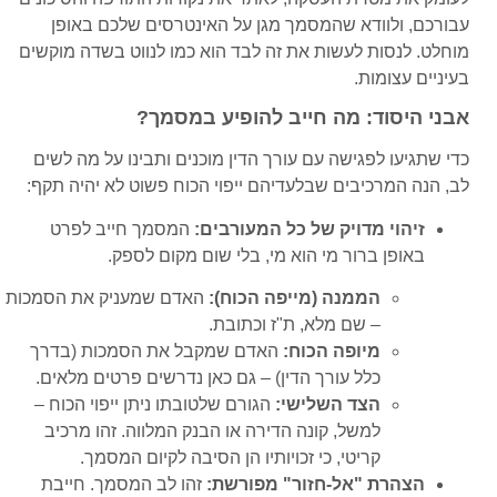
עבורכם, ולוודא שהמסמך מגן על האינטרסים שלכם באופן
מוחלט. לנסות לעשות את זה לבד הוא כמו לנווט בשדה מוקשים
בעיניים עצומות.
אבני היסוד: מה חייב להופיע במסמך?
כדי שתגיעו לפגישה עם עורך הדין מוכנים ותבינו על מה לשים
לב, הנה המרכיבים שבלעדיהם ייפוי הכוח פשוט לא יהיה תקף:
זיהוי מדויק של כל המעורבים:
המסמך חייב לפרט
באופן ברור מי הוא מי, בלי שום מקום לספק.
הממנה (מייפה הכוח):
האדם שמעניק את הסמכות
– שם מלא, ת"ז וכתובת.
מיופה הכוח:
האדם שמקבל את הסמכות (בדרך
כלל עורך הדין) – גם כאן נדרשים פרטים מלאים.
הצד השלישי:
הגורם שלטובתו ניתן ייפוי הכוח –
למשל, קונה הדירה או הבנק המלווה. זהו מרכיב
קריטי, כי זכויותיו הן הסיבה לקיום המסמך.
הצהרת "אל-חזור" מפורשת:
זהו לב המסמך. חייבת