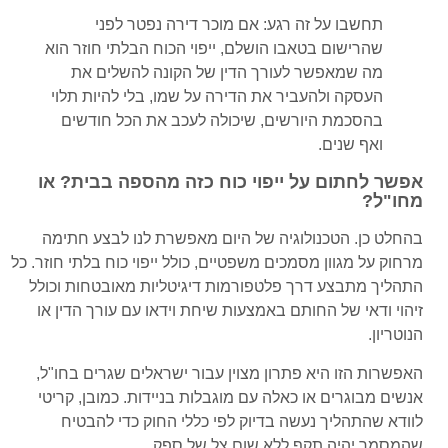
תחשבו על זה רגע: אם מוכר דירה נפטר לפני
שהרישום בטאבו הושלם, ייפוי הכוח הבלתי חוזר הוא
מה שמאפשר לעורך הדין של הקונה להשלים את
העסקה ולהעביר את הדירה על שמו, בלי להיות תלוי
בהסכמת היורשים, שיכולה לעכב את הכל חודשים
ואף שנים.
אפשר לחתום על ייפוי כוח כזה מהספה בבית? או
מחו"ל?
בהחלט כן. הטכנולוגיה של היום מאפשרת לנו לבצע חתימה
מרחוק על מגוון מסמכים משפטיים, כולל ייפוי כוח בלתי חוזר. כל
התהליך מתבצע דרך פלטפורמות דיגיטליות מאובטחות וכולל
זיהוי ודאי של החותם באמצעות שיחת וידאו עם עורך הדין או
הנוטריון.
האפשרות הזו היא פתרון מצוין עבור ישראלים שגרים בחו"ל,
אנשים מבוגרים או כאלה עם מוגבלות בניידות. כמובן, קריטי
לוודא שהתהליך נעשה בדיוק לפי כללי החוק כדי להבטיח
שהמסמך יהיה תקף ללא שום צל של ספק.