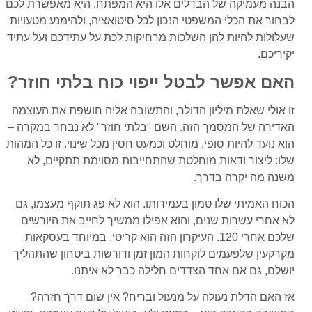
הבנה מעמיקה של הבדלים אלו היא המפתח. היא מאפשרת לכם
לבחור את הכלי המשפטי הנכון לכל סיטואציה, ולהימנע מטעויות
שעלולות להיות להן השלכות מרחיקות לכת על עתידכם ועל עתיד
יקיריכם.
האם אפשר לבטל ייפוי כוח בלתי חוזר?
זו אולי שאלת מיליון הדולר, והתשובה אליה חושפת את העוצמה
האדירה של המסמך הזה. השם "בלתי חוזר" לא נבחר במקרה –
הוא נועד להיות סופי, מוחלט וכמעט חסין מכל שינוי. זו כל המהות
שלו: ליצור ודאות מוחלטת שהתחייבות מסוימת תתקיים, לא
משנה מה יקרה בדרך.
הכוח האמיתי שלו טמון בעמידותו. הוא לא פג תוקף מעצמו, גם
לא אחרי עשרות שנים, והוא אפילו ממשיך לחייב את היורשים
שלכם אחרי 120. העיקרון הזה הוא קריטי, במיוחד בעסקאות
מקרקעין שלפעמים לוקחות המון זמן ודורשות ביטחון שהתהליך
יושלם, גם אם אחד הצדדים חלילה כבר לא איתנו.
אז האם הדלת נעולה על מנעול ובריח? אין שום דרך חזרה?