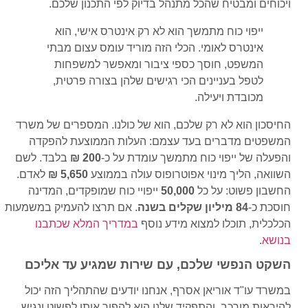
ויכוחים ומבטיח שהכל מתנהל בדיוק לפי התכנון שלכם.
ייפוי כוח מתמשך הוא לא רק אינטרס אישי, הוא
אינטרס לאומי. הכלי הזה מוריד עומס עצום מבתי
המשפט, חוסך כספי ציבור ומאפשר למשפחות
לטפל בעניינים הכי רגישים שלהן בצורה פרטית,
מכובדת ויעילה.
החיסכון הוא לא רק שלכם, הוא של כולנו. המספרים של משרד
המשפטים מדברים בעד עצמם: העלות הממוצעת להפקדה
והפעלה של ייפוי כוח מתמשך עומדת על כ-
200 ₪
בלבד. לשם
השוואה, הליך מינוי אפוטרופוס עולה בממוצע
5,650 ₪
לאדם.
החשבון פשוט: על כל
50,000
ייפויי כוח שמופקדים, המדינה
חוסכת כ-
84 מיליון שקלים בשנה
. אם תרצו להעמיק במשמעות
הכלכלית, תוכלו למצוא מידע נוסף
במדריך המלא שכתבנו
בנושא
.
השקט הנפשי שלכם, עם שירות שמגיע עד אליכם
במשרד עו"ד אוריאן אסרף, אנחנו יודעים שהתהליך הזה יכול
להיראות מורכב, והתפקיד שלנו הוא להפוך אותו לפשוט ונגיש.