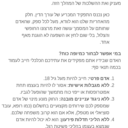
מעניק ואת ההשלכות של המהלך הזה.
כאן נכנס התפקיד המכריע של עורך הדין. חלק
מהאחריות שלנו הוא לוודא, מעל לכל ספק, שהאדם
שחותם על המסמך עושה זאת מרצונו החופשי
והצלול, בלי שום לחץ או השפעה לא הוגנת מאף
אחד.
במי אפשר לבחור כמיופה כוח?
האדם שבידיו אתם מפקידים את עתידכם הכלכלי חייב לעמוד
בכמה תנאי סף:
אדם פרטי:
חייב להיות מעל גיל 18.
ללא מגבלות אישיות:
אסור לו להיות בעצמו תחת
אפוטרופסות או ייפוי כוח מתמשך שהופעל לגביו.
ללא ניגוד עניינים מובנה:
החוק מונע מינוי של אדם
שמספק לכם שירותים מקצועיים בתשלום (כמו רופא, עובד
סוציאלי או מטפל), אלא אם הוא קרוב משפחה שלכם.
ללא הליכי חדלות פירעון:
הוא לא יכול להיות אדם
שנמצא בעצמו בהליכי פשיטת רגל.