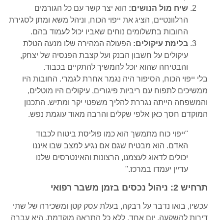
שיח מול הנושים:
הוא יצר קשר עם כל הגורמים
הרלוונטיים, הציג את ייפוי הכוח, וניהל משא ומתן לסגירת
החובות בתשלומים נוחים שאביו יכול לעמוד בהם.
בלימת עיקולים:
הפעולה המהירה שלו מנעה הטלת
עיקולים על חשבון הבנק ועל קצבת הפנסיה של יצחק,
והבטיחה שהוא יוכל להמשיך להתקיים בכבוד.
בלי ייפוי הכוח, הסיפור היה נגמר אחרת לגמרי. החובות היו
ממשיכים לתפוח עם ריביות פיגורים, עיקולים היו מוטלים,
והמשפחה הייתה נגררת להליך משפטי יקר ומתיש. התכנון
המוקדם חסך כאן אלפי שקלים והרבה מאוד עוגמת נפש.
"ייפוי כוח מתמשך הוא כמו פוליסת ביטוח לכבוד
האדם. הוא מבטיח שגם אם נגיע למצב שבו איננו
יכולים לדאוג לעצמנו, הרצונות והאינטרסים שלנו
עדיין יעמדו במרכז."
תרחיש 2: ניהול נכסים בזמן משבר רפואי
עכשיו, בואו נדבר על רבקה, בעלת עסק קטן ומשכירה של שתי
דירות להשקעה. יום אחד, ללא כל התראה מוקדמת, היא עברה