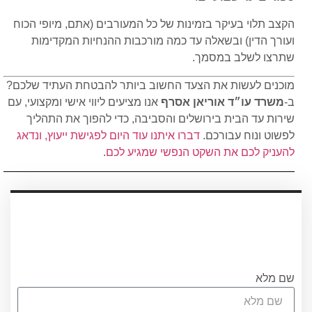
הקצב תלוי בעיקר בזמינות של כל המעורבים (אתם, מיופי הכוח
ועורך הדין) ובשאלה עד כמה מורכבות ההנחיות המקדימות
שתרצו לשלב במסמך.
מוכנים לעשות את הצעד החשוב ביותר להבטחת העתיד שלכם?
ב-
משרד עו״ד אוריאן אסרף
אנו מציעים ליווי אישי ומקצועי, עם
שירות עד הבית בירושלים והסביבה, כדי להפוך את התהליך
לפשוט ונוח עבורכם.
דברו איתנו עוד היום לפגישת ייעוץ, ונדאג
להעניק לכם את השקט הנפשי שמגיע לכם
.
עריכת ייפוי כוח מתמשך
עורכת הדין אוריאן אסרף
לתאום שיחת היכרות ללא התחיבות חייגו
0556751267 או מלאו את הטופס
שם מלא