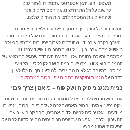
משפטי. הוא יועץ אסטרטגי שתפקידו לעזור לכם
לחשוב על כל התרחישים, גם הפסימיים ביותר,
ולהתאים את המסמך למציאות החיים שלכם.
המעורבות של עורך דין מוסמך היא לא המלצה, היא חובה.
נתונים רשמיים מראים עד כמה התחום הזה פעיל ומורכב: סקר
שנערך בקרב עורכי דין שהוסמכו לערוך ייפוי כוח מתמשך מגלה
כי
29%
מהם ערכו בין 11 ל-30 מסמכים, ו-
12%
ערכו 31
מסמכים ומעלה. נתונים אלו, יחד עם העובדה שהגיל הממוצע של
הממנים הוא
76.3
, מדגישים כמה חשוב לקבל ליווי מקצועי
ומנוסה, במיוחד בגילאים מבוגרים. למידע נוסף, תוכלו לעיין
בדו"ח על
מגמות והיקפים בתחום ייפוי הכוח המתמשך
.
בניית מנגנוני פיקוח ושקיפות – כי אמון צריך גיבוי
אמון הוא הבסיס להכל, אבל מנגנוני בקרה חכמים הם מה שנותן
שקט נפשי אמיתי. החוק מאפשר לכם לשלב בייפוי הכוח "אנשים
מיודעים". אלו יכולים להיות ילדים אחרים, חבר קרוב או רואה
החשבון שלכם – אנשים שמיופה הכוח יהיה מחויב לדווח להם על
הפעולות שהוא מבצע.