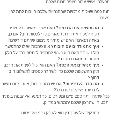
הפעלה" אישי עבור מיופה הכוח שלכם.
הנה כמה שאלות מרכזיות שההנחיות שלכם חייבות לתת להן
מענה:
מה עושים עם הנכסים?
האם אתם מאשרים למיופה
הכוח למכור את דירת המגורים כדי לכסות חוב? אם כן,
באיזה תנאים? האם יש מחיר מינימום שאתם דורשים?
איך מתמודדים עם חובות?
איזו סמכות יש לו להתפשר
מול נושים? האם הוא רשאי להסכים ל"תספורת" על חלק
מהחוב במסגרת הסדר?
איך מנהלים את הכסף?
האם הוא יכול לשנות את הרכב
תיק ההשקעות שלכם כדי לשחרר כספים לתשלום חוב
דחוף?
מה סדר העדיפויות?
אם יש כמה חובות, איזה מהם חשוב
לכם יותר שישלם קודם כל?
ככל שתהיו יותר ספציפיים ומפורטים, כך תמנעו אי-הבנות בעתיד
ותבטיחו שהרצון שלכם יתממש במדויק.
התפקיד של עורך דין הוא לא רק טכני של ניסוח