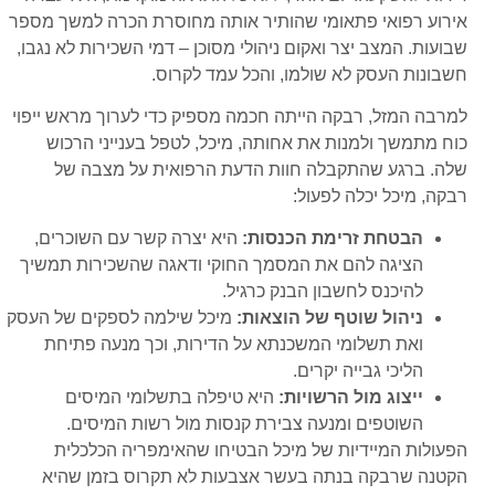
אירוע רפואי פתאומי שהותיר אותה מחוסרת הכרה למשך מספר
שבועות. המצב יצר ואקום ניהולי מסוכן – דמי השכירות לא נגבו,
חשבונות העסק לא שולמו, והכל עמד לקרוס.
למרבה המזל, רבקה הייתה חכמה מספיק כדי לערוך מראש ייפוי
כוח מתמשך ולמנות את אחותה, מיכל, לטפל בענייני הרכוש
שלה. ברגע שהתקבלה חוות הדעת הרפואית על מצבה של
רבקה, מיכל יכלה לפעול:
הבטחת זרימת הכנסות:
היא יצרה קשר עם השוכרים,
הציגה להם את המסמך החוקי ודאגה שהשכירות תמשיך
להיכנס לחשבון הבנק כרגיל.
ניהול שוטף של הוצאות:
מיכל שילמה לספקים של העסק
ואת תשלומי המשכנתא על הדירות, וכך מנעה פתיחת
הליכי גבייה יקרים.
ייצוג מול הרשויות:
היא טיפלה בתשלומי המיסים
השוטפים ומנעה צבירת קנסות מול רשות המיסים.
הפעולות המיידיות של מיכל הבטיחו שהאימפריה הכלכלית
הקטנה שרבקה בנתה בעשר אצבעות לא תקרוס בזמן שהיא