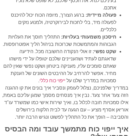
בעיניכם לנהל את הכסף שלכם, לא שופט שלא מכיר
אתכם.
פעולה מיידית:
ברגע הצורך, מיופה הכוח יכול להיכנס
לפעולה מיד, בלי לחכות לבירוקרטיה, ולמנוע נזקים
כלכליים.
חיסכון משמעותי בעלויות:
התהליך חוסך את העלויות
הגבוהות והמתמשכות שכרוכות בניהול הליך אפוטרופסות.
שקט נפשי:
זו אולי הנקודה החשובה מכל. הידיעה
שדאגתם לעתיד ושהעניינים שלכם יטופלו על ידי מישהו
שאתם סומכים עליו, מעניקה ביטחון ושקט נפשי שאין להם
מחיר. אפשר להרחיב על ההיבטים השונים של הענקת
סמכויות במדריך שלנו על
ייפוי כוח כללי
.
במדריך שלפניכם, נצלול לעומק ונסביר איך בונים את קו ההגנה
הזה צעד אחר צעד. נבין איך מנסחים מסמך שמגן עליכם באמת,
אילו סמכויות חובה לכלול בו, ואיך שירות אישי כמו שמשרד עו"ד
אוריאן אסרף מציע – עם הגעה עד לבית הלקוח בירושלים
והסביבה – הופך את כל התהליך לפשוט ונגיש הרבה יותר.
איך ייפוי כוח מתמשך עובד ומה הבסיס