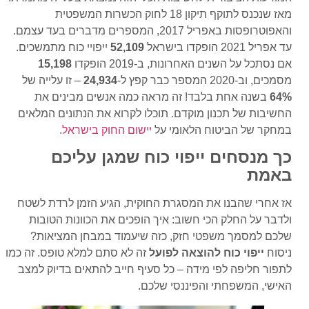
מאז שנכנס לתוקף תיקון 18 לחוק הכשרות המשפטית
והאפוטרופסות באפריל 2017, המספרים מדברים בעד עצמם.
עד אפריל 2021 הופקדו בישראל
52,109
ייפויי כוח מתמשכים.
אם נסתכל על השנים האחרונות, ב-2019 הופקדו
15,198
מסמכים, וב-2020 המספר כבר קפץ ל-
24,934
– זו עלייה של
64%
בשנה אחת בלבד! זה מראה כמה אנשים מבינים את
החשיבות של תכנון מוקדם. תוכלו לקרוא את הנתונים המלאים
במחקר של הביטוח הלאומי על
יישום החוק בישראל
.
כך מנסחים ייפוי כוח שמגן עליכם
באמת
אז אחרי שהבנו את המסגרת החוקית, הגיע הזמן לרדת לשטח
ולדבר על החלק הכי חשוב: איך הופכים את הכוונות הטובות
שלכם למסמך משפטי חזק, כזה שיעמוד במבחן המציאות?
ניסוח
ייפוי כוח להוצאה לפועל
זה לא סתם למלא טופס. זה כמו
לתפור חליפה לפי מידה – כל סעיף חייב להתאים בדיוק למצב
האישי, המשפחתי והפיננסי שלכם.