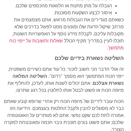
הגבלה על מתן מתנות או הלוואות מהכספים שלכם.
איסור לבצע השקעות מסוכנות.
כשאתם מגדירים את הגבולות מראש, אתם מצמצמים את
מרחב שיקול הדעת שלו ומונעים ממנו לפעול בדרכים שלא
מקובלות עליכם. לקבלת מידע נוסף על האפשרויות השונות,
תוכלו לעיין במדריך מקיף הכולל
שאלות ותשובות על ייפוי כוח
מתמשך
.
השליטה נשארת בידיים שלכם
זה אולי הדבר הכי חשוב לזכור: כל עוד אתם כשירים משפטית,
ייפוי הכוח המתמשך הוא מסמך "רדום".
השליטה המלאה
נשארת אצלכם
. אתם יכולים לשנות אותו, לעדכן, להחליף את
מיופה הכוח או פשוט לבטל אותו לחלוטין בכל רגע שתרצו.
הכוח עובר לידיים של מיופה הכוח רק אחרי שרופא קובע שאתם
כבר לא מסוגלים להבין ולקבל החלטות בעצמכם. הידיעה הזו
אמורה לתת לכם שקט נפשי. אתם לא מוותרים על האוטונומיה
שלכם; אתם פשוט בונים תוכנית גיבוי חכמה ומאובטחת למקרה
הצורך.