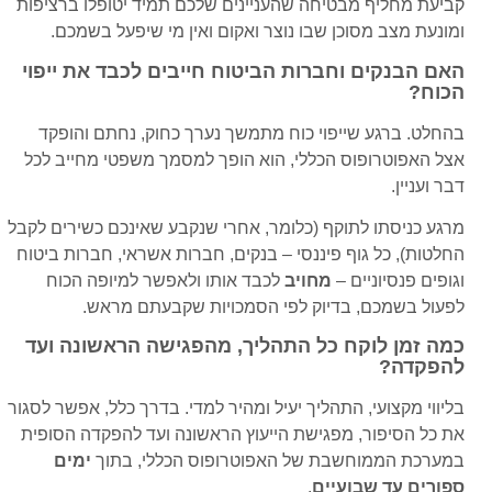
קביעת מחליף מבטיחה שהעניינים שלכם תמיד יטופלו ברציפות
ומונעת מצב מסוכן שבו נוצר ואקום ואין מי שיפעל בשמכם.
האם הבנקים וחברות הביטוח חייבים לכבד את ייפוי
הכוח?
בהחלט. ברגע שייפוי כוח מתמשך נערך כחוק, נחתם והופקד
אצל האפוטרופוס הכללי, הוא הופך למסמך משפטי מחייב לכל
דבר ועניין.
מרגע כניסתו לתוקף (כלומר, אחרי שנקבע שאינכם כשירים לקבל
החלטות), כל גוף פיננסי – בנקים, חברות אשראי, חברות ביטוח
וגופים פנסיוניים –
מחויב
לכבד אותו ולאפשר למיופה הכוח
לפעול בשמכם, בדיוק לפי הסמכויות שקבעתם מראש.
כמה זמן לוקח כל התהליך, מהפגישה הראשונה ועד
להפקדה?
בליווי מקצועי, התהליך יעיל ומהיר למדי. בדרך כלל, אפשר לסגור
את כל הסיפור, מפגישת הייעוץ הראשונה ועד להפקדה הסופית
במערכת הממוחשבת של האפוטרופוס הכללי, בתוך
ימים
ספורים עד שבועיים
.