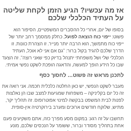
אז מה עכשיו? הגיע הזמן לקחת שליטה
על העתיד הכלכלי שלכם
בסופו של יום, אחרי כל ההסברים המשפטיים, הסיפור הוא
פשוט:
ייפוי כוח הוצאה לפועל
, כחלק ממסמך רחב יותר של
ייפוי כוח מתמשך, הוא הרבה יותר מנייר. זו הצהרת כוונות. זו
הדרך שלכם להגיד בקול ברור: "גם אם אני לא אוכל, העתיד
הכלכלי שלי ושל משפחתי יתנהל בדיוק כפי שאני רוצה". זה הצעד
שבו כל הידע הופך למעשה, והדאגה הופכת לשקט נפשי אמיתי.
לתכנן מראש זה פשוט… לחסוך כסף
מעבר לשקט הנפשי, יש כאן החלטה כלכלית חכמה. אני רואה את
זה כל יום בקליניקה – משפחות שמגיעות למצב שבו הן נאלצות
לפנות לבית המשפט בבקשה למינוי אפוטרופוס. זה תהליך יקר,
מתיש, שלוקח חודשים ארוכים ומערב בירוקרטיה אין-סופית.
תחשבו על זה רגע: במקום מסע מפרך כזה, אתם משקיעים פעם
אחת בתהליך מסודר וברור, ששומר על הנכסים שלכם, מונע