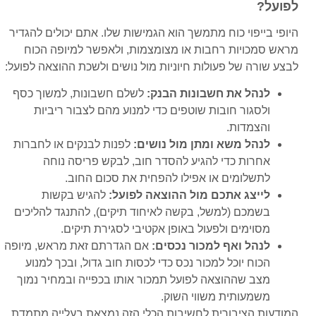
לפועל?
היופי בייפוי כוח מתמשך הוא הגמישות שלו. אתם יכולים להגדיר
מראש סמכויות רחבות או מצומצמות, ולאפשר למיופה הכוח
לבצע שורה של פעולות חיוניות מול נושים ולשכת ההוצאה לפועל:
לנהל את חשבונות הבנק:
לשלם חשבונות, למשוך כסף
ולסגור חובות שוטפים כדי למנוע מהם לצבור ריביות
והצמדות.
לנהל משא ומתן מול נושים:
לפנות לבנקים או לחברות
אחרות כדי להגיע להסדר חוב, לבקש פריסה נוחה
לתשלומים או אפילו להפחית את סכום החוב.
לייצג אתכם מול ההוצאה לפועל:
להגיש בקשות
בשמכם (למשל, בקשה לאיחוד תיקים), להתנגד להליכים
מסוימים ולפעול באופן אקטיבי לסגירת תיקים.
לנהל ואף למכור נכסים:
אם הגדרתם זאת מראש, מיופה
הכוח יוכל למכור נכס כדי לכסות חוב גדול, ובכך למנוע
מצב שההוצאה לפועל תמכור אותו בכפייה ובמחיר נמוך
משמעותית משווי השוק.
המודעות הציבורית לחשיבות הכלי הזה נמצאת בעלייה מתמדת.