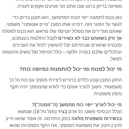
מופיעה בדיוק ברגע שבו אתם הכי פגיעים וזקוקים לעזרה.
כאן נכנס לתמונה ייפוי הכוח המתמשך. הוא תוכנן בדיוק כדי
לגשר על הפער הזה. דמיינו אותו כמעין "טייס אוטומטי" משפטי,
שאתם מגדירים את מסלול הטיסה שלו מראש. הוא נכנס לפעולה
אך ורק כשאתם כבר לא כשירים
לקבל החלטות בעצמכם,
ומבטיח שהאדם שבחרתם יוכל להמשיך לנהל את העניינים
הכלכליים שלכם בצורה חלקה – כולל הטיפול מול נושים וההוצאה
לפועל.
מי יכול למנות ומי יכול להתמנות כמיופה כוח?
החוק כמובן קובע כללים ברורים ליצירת מסמך עם כוח כל כך
משמעותי. חשוב להכיר אותם כדי לוודא שהמסמך יהיה תקף
וחסין משפטית.
מי יכול לערוך ייפוי כוח מתמשך (ה"ממנה")?
הכלל הבסיסי פשוט: כל אדם
בגיר
(מעל גיל 18) שנמצא
בכשירות משפטית מלאה
בזמן החתימה. זה אומר שהוא חייב
להבין היטב את משמעות המסמך, את היקף הסמכויות שהוא