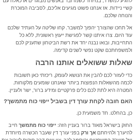
להגיע למשרד, במיוחד כשמדובר באנשים מבוגרים או כאלה עם
קשיי ניידות. אז אנחנו פשוט מגיעים אליכם, לסביבה המוכרת
והנוחה שלכם.
אל תחכו שהצורך יהפוך למשבר. קחו שליטה על העתיד שלכם
עוד היום. צרו איתנו קשר לפגישת ייעוץ ראשונית, ללא כל
התחייבות, ובואו נבנה יחד את רשת הביטחון שתעניק לכם
ולמשפחתכם שקט נפשי לשנים קדימה.
שאלות ששואלים אותנו הרבה
כדי לעזור לכם להבין את הנושא לעומק, ריכזתי כאן תשובות
לכמה מהשאלות הנפוצות ביותר שאנחנו שומעים מלקוחות.
המטרה היא לתת לכם כלים פרקטיים ומידע ברור, ישר ולעניין.
האם חובה לקחת עורך דין בשביל ייפוי כוח מתמשך?
כן, בהחלט. חד משמעית כן.
החוק בישראל מאוד ברור בעניין הזה:
ייפוי כוח מתמשך
חייב
להיערך ולהיחתם
אך ורק
בפני עורך דין שעבר הכשרה מיוחדת