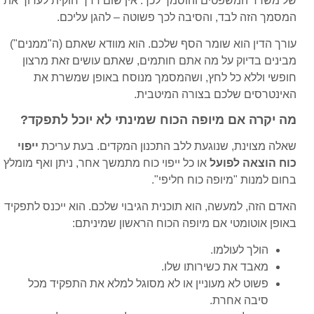
של משרד המשפטים והוסמך לכך. אין שום דרך חוקית לערוך את
המסמך הזה לבד, והסיבה לכך פשוטה – להגן עליכם.
עורך הדין הוא שומר הסף שלכם. הוא מוודא שאתם (ה"ממנים")
מבינים בדיוק על מה אתם חותמים, שאתם עושים זאת מרצון
חופשי וללא כל לחץ, ושהמסמך מנוסח באופן שמשרת את
האינטרסים שלכם בצורה המיטבית.
מה יקרה אם מיופה הכוח שמינתי לא יוכל לתפקד?
שאלה מצוינת, שנוגעת ללב התכנון המקדים. בעת עריכת
ייפוי
כוח הוצאה לפועל
או כל ייפוי כוח מתמשך אחר, ניתן ואף מומלץ
בחום למנות "מיופה כוח חליפי".
האדם הזה, למעשה, הוא תוכנית הגיבוי שלכם. הוא ייכנס לתפקיד
באופן אוטומטי אם מיופה הכוח הראשון שמיניתם:
הולך לעולמו.
מאבד את כשירותו שלו.
פשוט לא מעוניין או לא מסוגל למלא את התפקיד מכל
סיבה אחרת.