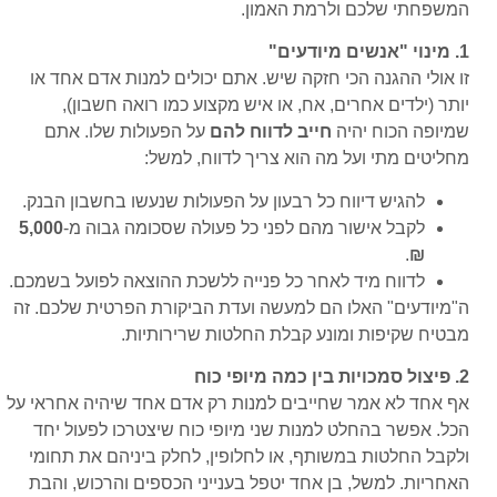
המשפחתי שלכם ולרמת האמון.
1. מינוי "אנשים מיודעים"
זו אולי ההגנה הכי חזקה שיש. אתם יכולים למנות אדם אחד או
יותר (ילדים אחרים, אח, או איש מקצוע כמו רואה חשבון),
שמיופה הכוח יהיה
חייב לדווח להם
על הפעולות שלו. אתם
מחליטים מתי ועל מה הוא צריך לדווח, למשל:
להגיש דיווח כל רבעון על הפעולות שנעשו בחשבון הבנק.
לקבל אישור מהם לפני כל פעולה שסכומה גבוה מ-
5,000
.
₪
לדווח מיד לאחר כל פנייה ללשכת ההוצאה לפועל בשמכם.
ה"מיודעים" האלו הם למעשה ועדת הביקורת הפרטית שלכם. זה
מבטיח שקיפות ומונע קבלת החלטות שרירותיות.
2. פיצול סמכויות בין כמה מיופי כוח
אף אחד לא אמר שחייבים למנות רק אדם אחד שיהיה אחראי על
הכל. אפשר בהחלט למנות שני מיופי כוח שיצטרכו לפעול יחד
ולקבל החלטות במשותף, או לחלופין, לחלק ביניהם את תחומי
האחריות. למשל, בן אחד יטפל בענייני הכספים והרכוש, והבת