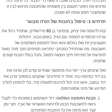
נזק בלתי הפיך לנכסים שעבדנו קשה כדי לצבור. כל סיפור כזה
מדגיש את הפער העצום בין משפחה שהתכוננה מראש לבין זו
שהמשבר תפס אותה לא מוכנה.
תרחיש 1: טיפול בחובות של הורה מבוגר
קחו לדוגמה את יצחק, פנסיונר בן
82
מירושלים, שתמיד ניהל את
ענייניו הכספיים למופת. עם הגיל, באופן טבעי, היכולות
הקוגניטיביות שלו נחלשו והוא החל לפספס תשלומים של
חשבונות. מה שהתחיל כמכתבי התראה תמימים הפך מהר מאוד
להודעות על פתיחת תיקי הוצאה לפועל, והכל בגלל חובות קטנים
שתפחו.
מזל שיצחק ערך ייפוי כוח מתמשך שנתיים קודם לכן ומינה את
בנו דוד כמיופה כוח. אחד ה"מיודעים" שנקבעו במסמך עדכן את
דוד במצב, והוא היה יכול להיכנס לפעולה מיד, בלי להמתין להליך
המייגע של מינוי אפוטרופוס.
הבנת התמונה המלאה:
דוד השתמש בסמכותו כדי לקבל
גישה לחשבונות הבנק ולדוחות האשראי של אביו. תוך זמן
קצר הוא מיפה את כל החובות הפתוחים.