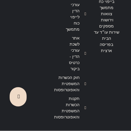
בייפוי כח
הצהרת נגישות
מדיניות פרטיות
עורכי
מתמשך
הדין
צוואות
לייפוי
וירושות
כוח
מספקים
מתמשך
שירות עו״ד עד
אתר
הבית
לשכת
בפריסה
עורכי
ארצית
הדין -
כרטיס
ביקור
חוק הכשרות
המשפטית
והאפוטרופסות
תקנות
הכשרות
המשפטית
והאפוטרופסות