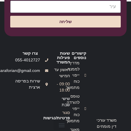
שליחה
קישורים
שעות
צרו קשר
נוספים
פעילות
055-4012727
המשרד
מדריך
לממנה
ראשון עד
saraforian@gmail.com
ייפוי
חמישי
שירות בפריסה
כוח
09:00 -
ארצית
מתמשך
18:00
טופס
שישי
להורדה
שבת
ייפוי
סגור
כוח
פרטיות/נגישות
משרד עורכי
מתמשך
דין מומחים
מאגר