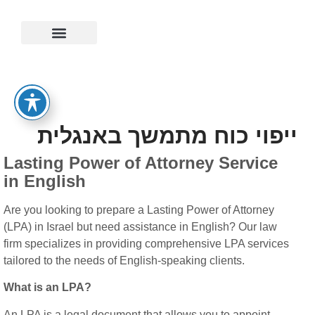
ייפוי כוח מתמשך
ייפוי כוח מתמשך באנגלית
Lasting Power of Attorney Service
in English
Are you looking to prepare a Lasting Power of Attorney
(LPA) in Israel but need assistance in English? Our law
firm specializes in providing comprehensive LPA services
tailored to the needs of English-speaking clients.
What is an LPA?
An LPA is a legal document that allows you to appoint