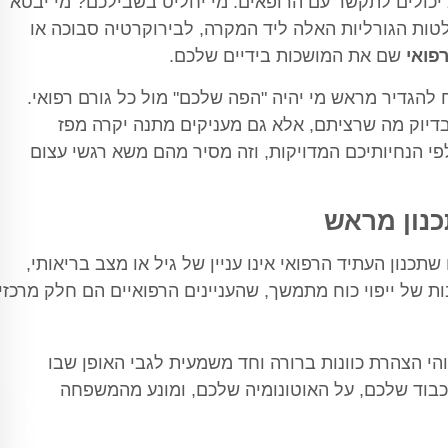
א יכולים לתקשר עם הרופאים. מי יחליט בשבילכם? מי יבטא
ות הגורליות האלה ליד המקרה, לבירוקרטיה סבוכה או
רפואי
שם את המושכות בידיים שלכם.
ח להגדיר מראש מי יהיה "הפה שלכם" מול כל גורם רפואי.
דיוק מה שרציתם, אלא גם מעניקים מתנה יקרה מפז
פי הנחיותיכם המדויקות, וזה מסיר מהם משא רגשי עצום
כנון מראש
תכנון העתיד הרפואי אינו עניין של גיל או מצב בריאותי,
ת של ייפוי כוח מתמשך, שהעניינים הרפואיים הם חלק מרכזי
זוהי הצהרת כוונות ברורה וחד משמעית לגבי האופן שבו
כבוד שלכם, על האוטונומיה שלכם, ומונע מהמשפחה