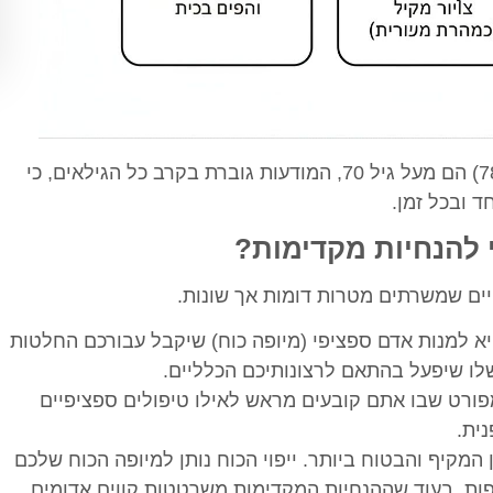
כפי שניתן לראות, למרות שרוב החותמים (78%) הם מעל גיל 70, המודעות גוברת בקרב כל הגילאים, כי
ד ובכל זמן.
י להנחיות מקדימות?
ים שמשרתים מטרות דומות אך שונות.
 למנות אדם ספציפי (מיופה כוח) שיקבל עבורכם החלטות
לו שיפעל בהתאם לרצונותיכם הכלליים.
ורט שבו אתם קובעים מראש לאילו טיפולים ספציפיים
ית.
מקיף והבטוח ביותר. ייפוי הכוח נותן למיופה הכוח שלכם
ות, בעוד שההנחיות המקדימות משרטטות קווים אדומים