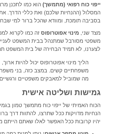
ייפוי כוח רפואי (מתמשך)
הוא כמו לתכנן מרא
המסלול (ההנחיות שלכם) ואת כללי הדרך. א
בסביבה תומכת, ומוודא שהכל ברור למי שבחר
מצד שני,
מינוי אפוטרופוס
זה כמו לקרוא למכו
משפטי מסורבל שמתנהל בבית המשפט לענייני 
לצערנו, לא תמיד הבחירה של בית המשפט תה
הליך מינוי אפוטרופוס יכול להיות ארוך,
משפחתיים קשים. במצב כזה, בני משפחה
מה שמוביל למאבקים משפטיים ורגשיים ב
גמישות ושליטה אישית
הכוח האמיתי של ייפוי כוח מתמשך טמון בגמ
הנחיות מדויקות ככל שתרצו, להתוות דרך בר
יהיו קרובות ככל האפשר לאלו שאתם הייתם מ
מינוי מספר אנשים:
ניתן למנות כמה מיו