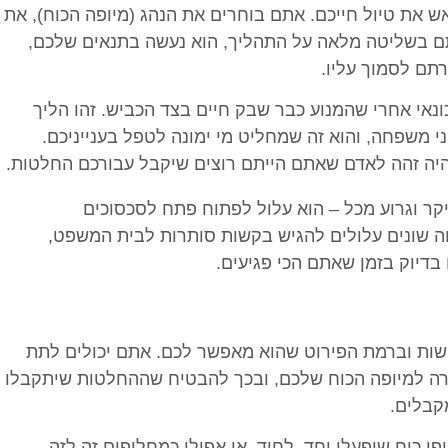
ש את טיול חייכם. אתם בוחרים את הנהג (מיופה הכוח), את
תם בשליטה מלאה על התהליך, הוא נעשה בתנאים שלכם,
תם לסמוך עליו.
נאי אחרי שהמנוע כבר שבק חיים בצד הכביש. זהו הליך
משפחה, והוא זה שמחליט מי ימונה לטפל בענייניכם.
יה זהה לאדם שאתם הייתם רוצים שיקבל עבורכם החלטות.
 יקר וגרוע מכל – הוא עלול לפתוח פתח לסכסוכים
 שונים עלולים להגיש בקשות סותרות לבית המשפט,
דיוק בזמן שאתם הכי פגיעים.
ישות וברמת הפירוט שהוא מאפשר לכם. אתם יכולים לתת
ורה למיופה הכוח שלכם, ובכך להבטיח שההחלטות שיתקבלו
קבלים.
פי כוח שיפעלו יחד, לחוד, או אפילו כמחליפים זה לזה.