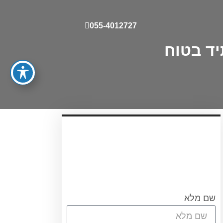
055-4012727
יד בטוח
עריכת ייפוי כוח מתמשך
עורכת הדין אוריאן אסרף
לתאום שיחת היכרות ללא
התחיבות חייגו 0556751267
או מלאו את הטופס
שם מלא