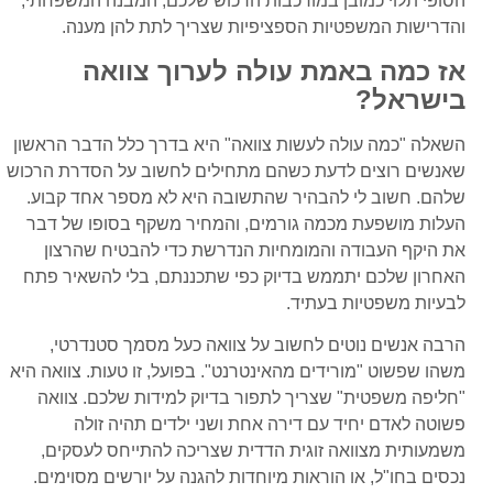
הסופי תלוי כמובן במורכבות הרכוש שלכם, המבנה המשפחתי,
והדרישות המשפטיות הספציפיות שצריך לתת להן מענה.
אז כמה באמת עולה לערוך צוואה
בישראל?
השאלה "כמה עולה לעשות צוואה" היא בדרך כלל הדבר הראשון
שאנשים רוצים לדעת כשהם מתחילים לחשוב על הסדרת הרכוש
שלהם. חשוב לי להבהיר שהתשובה היא לא מספר אחד קבוע.
העלות מושפעת מכמה גורמים, והמחיר משקף בסופו של דבר
את היקף העבודה והמומחיות הנדרשת כדי להבטיח שהרצון
האחרון שלכם יתממש בדיוק כפי שתכננתם, בלי להשאיר פתח
לבעיות משפטיות בעתיד.
הרבה אנשים נוטים לחשוב על צוואה כעל מסמך סטנדרטי,
משהו שפשוט "מורידים מהאינטרנט". בפועל, זו טעות. צוואה היא
"חליפה משפטית" שצריך לתפור בדיוק למידות שלכם. צוואה
פשוטה לאדם יחיד עם דירה אחת ושני ילדים תהיה זולה
משמעותית מצוואה זוגית הדדית שצריכה להתייחס לעסקים,
נכסים בחו"ל, או הוראות מיוחדות להגנה על יורשים מסוימים.