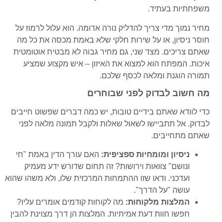
משפחתיות בעתיד.
מחיר נמוך מדי צריך להדליק נורה אדומה. הוא עלול לרמוז על
חוסר ניסיון, או על שירות חלקי שלא באמת מכסה את כל מה
שאתם צריכים. מצד שני, גם מחיר גבוה לא מבטיח אוטומטית
איכות. המפתח הוא למצוא את האיזון – איש מקצוע שמציע
תמורה הוגנת ומלאה לכסף שלכם.
מה חשוב לבדוק לפני שבוחרים
כדי לוודא שאתם בידיים טובות, יש כמה דברים שפשוט חייבים
לבדוק. אל תתביישו לשאול שאלות ולקבל תמונה מלאה לפני
שאתם מתחייבים.
ניסיון ומומחיות ספציפית:
האם עורך הדין באמת "חי
ונושם" צוואות וירושות? זה תחום שדורש ידע מעמיק
ועדכני. ודאו שזו ההתמחות המרכזית שלו, ולא משהו שהוא
עושה "על הדרך".
המלצות מלקוחות:
מה לקוחות קודמים אומרים עליו?
חפשו חוות דעת אמיתיות. המלצות הן דרך מצוינת להבין