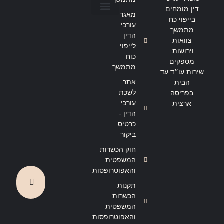
דין מומחים
מאגר
בייפוי כח
הצהרת נגישות
מדיניות פרטיות
עורכי
מתמשך
הדין
צוואות
לייפוי
וירושות
כוח
מספקים
מתמשך
שירות עו״ד עד
אתר
הבית
לשכת
בפריסה
עורכי
ארצית
הדין -
כרטיס
ביקור
חוק הכשרות
המשפטית
והאפוטרופסות
תקנות
הכשרות
המשפטית
והאפוטרופסות