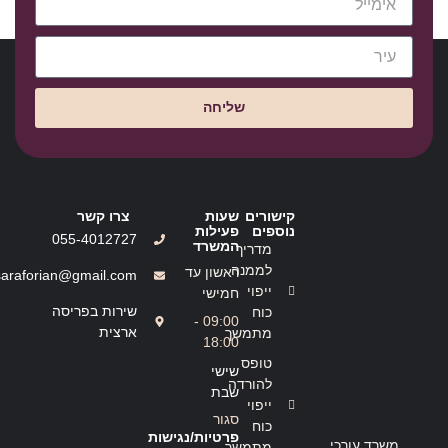
שליחה
קישורים
שעות
צרו קשר
נוספים
פעילות
055-4012727
המשרד
מדריך
לממנה
ראשון עד
saraforian@gmail.com
ייפוי
חמישי
שירות בפריסה
כוח
09:00 -
ארצית
מתמשך
18:00
טופס
שישי
להורדה
שבת
ייפוי
סגור
כוח
פרטיות/נגישות
משרד עורכי
מתמשך