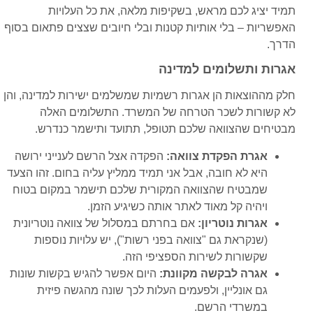
תמיד יציג לכם מראש, בשקיפות מלאה, את כל העלויות
האפשריות – בלי אותיות קטנות ובלי חיובים שצצים פתאום בסוף
הדרך.
אגרות ותשלומים למדינה
חלק מההוצאות הן אגרות רשמיות שמשלמים ישירות למדינה, והן
לא קשורות לשכר הטרחה של המשרד. התשלומים האלה
מבטיחים שהצוואה שלכם תטופל, תתועד ותישמר כנדרש.
אגרת הפקדת צוואה:
הפקדה אצל הרשם לענייני ירושה
היא לא חובה, אבל אני תמיד ממליץ עליה בחום. זהו הצעד
שמבטיח שהצוואה המקורית שלכם תישמר במקום בטוח
ויהיה קל מאוד לאתר אותה כשיגיע הזמן.
אגרות נוטריון:
אם בחרתם במסלול של צוואה נוטריונית
(שנקראת גם "צוואה בפני רשות"), יש עלויות נוספות
שקשורות לשירות הספציפי הזה.
אגרה לבקשה מקוונת:
היום אפשר להגיש בקשות שונות
גם אונליין, ולפעמים העלות לכך שונה מהגשה פיזית
במשרדי הרשם.