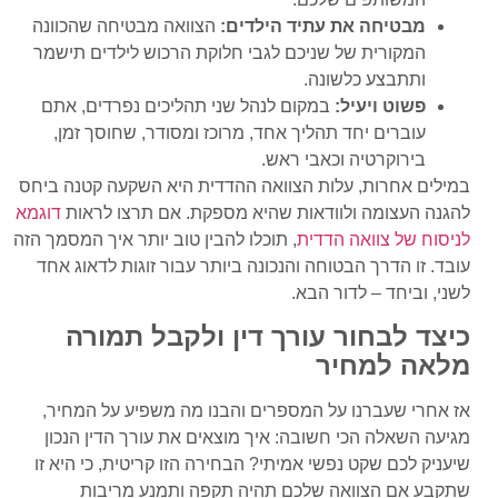
מבטיחה את עתיד הילדים:
הצוואה מבטיחה שהכוונה
המקורית של שניכם לגבי חלוקת הרכוש לילדים תישמר
ותתבצע כלשונה.
פשוט ויעיל:
במקום לנהל שני תהליכים נפרדים, אתם
עוברים יחד תהליך אחד, מרוכז ומסודר, שחוסך זמן,
בירוקרטיה וכאבי ראש.
במילים אחרות, עלות הצוואה ההדדית היא השקעה קטנה ביחס
להגנה העצומה ולוודאות שהיא מספקת. אם תרצו לראות
דוגמא
לניסוח של צוואה הדדית
, תוכלו להבין טוב יותר איך המסמך הזה
עובד. זו הדרך הבטוחה והנכונה ביותר עבור זוגות לדאוג אחד
לשני, וביחד – לדור הבא.
כיצד לבחור עורך דין ולקבל תמורה
מלאה למחיר
אז אחרי שעברנו על המספרים והבנו מה משפיע על המחיר,
מגיעה השאלה הכי חשובה: איך מוצאים את עורך הדין הנכון
שיעניק לכם שקט נפשי אמיתי? הבחירה הזו קריטית, כי היא זו
שתקבע אם הצוואה שלכם תהיה תקפה ותמנע מריבות