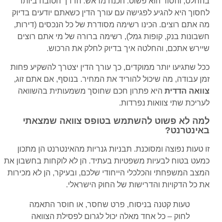
בהחלט, והסוד הוא פשוט: הכנה מראש. הדרך הטובה ביותר
לחסוך היא להגיע לפגישה עם עורך הדין כשאתם יודעים בדיוק
מה אתם רוצים. הכינו רשימה מסודרת של כל הנכסים (דירות,
חשבונות בנק, קופות גמל), רשימה ברורה של מי אתם רוצים
שיירש אתכם, והחלטה איך בדיוק לחלק את הרכוש.
ככל שתגיעו יותר ממוקדים, כך עורך הדין יצטרך להשקיע פחות
זמן עבודה, מה שיכול להוריד את המחיר. בנוסף, אם אתם זוג,
צוואה הדדית
היא פתרון חכם שחוסך משמעותית בהשוואה
לעריכת שתי צוואות נפרדות.
למה לא פשוט להשתמש בטופס צוואה שמצאתי
באינטרנט?
זו טעות נפוצה ומסוכנת. תבניות גנריות מהאינטרנט הן מתכון
כמעט בטוח לבעיות משפטיות בעתיד. הן לא לוקחות בחשבון את
המצב המשפחתי והכלכלי הייחודי שלכם, ובעיקר, הן לא מכירות
את כל הדקויות והדרישות של החוק הישראלי.
טעות קטנה בניסוח, פרט שחסר, או חוסר התאמה
לחוק – כל אחד מאלה יכול לגרום לפסילת הצוואה