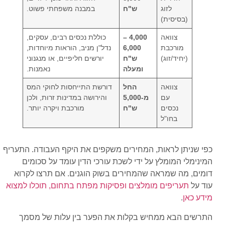
לזוג
ש"ח
במבנה משפחתי פשוט.
(בסיסית)
צוואה
4,000 –
כוללת נכסים רבים, עסקים,
מורכבת
6,000
נדל"ן מניב, הוראות מיוחדות,
(יחיד/זוג)
ש"ח
יורשים חליפיים, או מנגנוני
ומעלה
נאמנות.
צוואה
החל
דורשת התייחסות לחוקי המס
עם
מ-5,000
והירושה במדינות זרות, ולכן
נכסים
ש"ח
מורכבת ויקרה יותר.
בחו"ל
כפי שניתן לראות, המחירים משקפים את היקף העבודה. התעריף
המינימלי המומלץ על ידי לשכת עורכי הדין עומד על סכומים
דומים, מה שמראה שהמחירים בשוק הוגנים. אם תרצו לקרוא
עוד על
תעריפים מומלצים ופסיקות מפתח בתחום, תוכלו למצוא
מידע כאן
.
התרשים הבא ממחיש בקלות את הפער בין עלות של מסמך