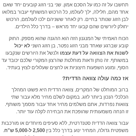
תחשבו על זה כמו על הסכם אמון. שני בני הזוג קובעים יחד שאם
אחד מהם, חלילה, ילך לעולמו, כל הרכוש המשותף יעבור במלואו
לבן הזוג שנותר בחיים. רק לאחר ששניהם ילכו לעולמם, הרכוש
יחולק ליורשים שהם קבעו יחד מראש – בדרך כלל הילדים.
הכוח האמיתי של המנגנון הזה הוא ההגנה שהוא מספק. החוק
קובע שברגע שאחד מבני הזוג נפטר, בן הזוג השני
לא יכול
לשנות את הצוואה על דעת עצמו
ולנשל את היורשים שנקבעו
במשותף. זה נותן ודאות מוחלטת שהרצון המקורי שלכם יכובד עד
הסוף, ומונע השפעות חיצוניות או לחצים שעלולים לצוץ בעתיד.
אז כמה עולה צוואה הדדית?
ברוב המוחלט של המקרים, צוואה הדדית היא פשוט המהלך
הכלכלי הנכון ביותר לזוג. במקום לשלם מחיר מלא עבור שתי
צוואות נפרדות, אתם משלמים מחיר אחד עבור מסמך משותף.
זו הנחה משמעותית שהופכת את הבחירה לקלה עוד יותר.
עבור צוואה הדדית סטנדרטית, ללא סעיפים מיוחדים או מורכבות
משפטית גדולה, המחיר ינוע בדרך כלל בין
2,500 ל-5,000 ש"ח
.