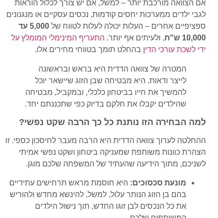
אם הצוואה מורכבת יותר – למשל, אם יש צורך לכלול הוראות
לגבי ילדים ממערכות יחסים קודמות, נכסים עסקיים או מנגנונים
ספציפיים אחרים – העלות יכולה לעלות לטווח של
5,000 עד
10,000 ש"ח
, ולעיתים אף יותר.
התעריף המינימלי המומלץ על
ידי לשכת עורכי הדין
בהחלט תומך בטווחי מחירים אלו.
המטרה של צוואה הדדית היא בראש ובראשונה
לייצר ודאות. היא מבטיחה שבן הזוג שיישאר יוכל
להמשיך את חייו בביטחון כלכלי, ובמקביל, מבטיחה
שהילדים יקבלו את חלקם בדיוק כפי שתכננתם יחד.
למה הבחירה הזו נותנת כל כך הרבה שקט נפשי?
ההחלטה לערוך צוואה הדדית היא הרבה מעבר לחיסכון כספי. זו
הצהרת כוונות משותפת שמעניקה ביטחון ושקט נפשי אמיתי
לשניכם, מתוך הידיעה שהעתיד של המשפחה שלכם מוגן.
מונעת סכסוכים:
היא חוסמת מראש תרחישים עתידיים
בהם בן הזוג הנותר עלול, למשל, להינשא מחדש ולהוריש
את כל הנכסים לבן זוגו החדש, תוך נישול הילדים
המשותפים שלכם.