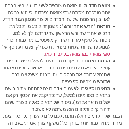
צוואה הדדית:
זו צוואה משותפת לשני בני זוג. היא הרבה
יותר מורכבת מסתם שתי צוואות נפרדות, כי היא צריכה
לאזן בין הרצונות של שני הצדדים וליצור מנגנון הגנה הדדי.
הוראת "יורש אחר יורש":
מנגנון זה קובע מי יקבל את
הרכוש אחרי שהיורש הראשון שהגדרתם ילך לעולמו.
ניסוח של סעיף כזה דורש דיוק משפטי ברמה גבוהה כדי
למנוע פרשנויות שגויות בעתיד. תוכלו לקרוא מידע נוסף על
סוגי צוואות כמו צוואה בכתב יד כאן
.
הקמת נאמנות:
במקרים מסוימים, למשל כשיש יורשים
קטינים או כאלה עם צרכים מיוחדים, אפשר להקים נאמנות
שתנהל עבורם את הכספים. זהו מבנה משפטי מורכב
שדורש מומחיות ספציפית.
תנאים וסייגים:
לפעמים אדם רוצה להתנות את הירושה
בתנאים מסוימים (למשל, שהנכד יקבל את הכסף רק אם
ישלים תואר אקדמי). ניסוח של תנאים כאלה בצורה שהם
יהיו חוקיים ותקפים הוא משימה לא פשוטה.
הבנה של הגורמים האלה נותנת לכם כלים להעריך נכון כל הצעת
מחיר. מחיר גבוה יותר בדרך כלל משקף צורך אמיתי בעבודה