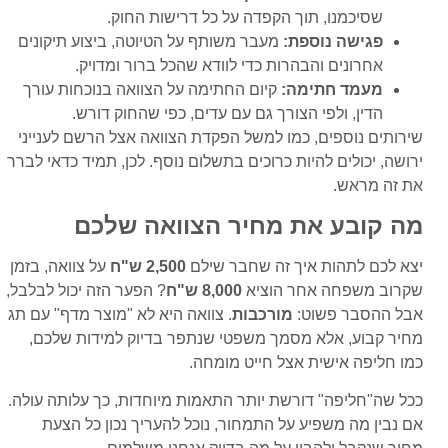
שסיכמנו, תוך הקפדה על כל דרישות החוק.
פגישה נוספת:
מעבר משותף על הטיוטה, ביצוע תיקונים
אחרונים והבהרות כדי לוודא שהכל ברור ומדויק.
מעמד חתימה:
קיום החתימה על הצוואה בנוכחות עורך
הדין, ולפי הצורך גם עם עדים, כפי שהחוק דורש.
שירותים נוספים, כמו למשל הפקדת הצוואה אצל הרשם לענייני
ירושה, יכולים להיות כרוכים בתשלום נוסף. לכן, תמיד כדאי לברר
את זה מראש.
מה קובע את מחיר הצוואה שלכם
יצא לכם לתהות איך זה שחבר שילם
2,500 ש"ח
על צוואה, בזמן
שקרוב משפחה אחר הוציא
8,000 ש"ח
? הפער הזה יכול לבלבל,
אבל ההסבר פשוט:
מורכבות
. צוואה היא לא "מוצר מדף" עם תג
מחיר קבוע, אלא מסמך משפטי שנתפר בדיוק למידות שלכם,
כמו חליפה אישית אצל חייט מומחה.
ככל שה"חליפה" דורשת יותר התאמות מיוחדות, כך עלותה עולה.
אם נבין מה משפיע על התמחור, נוכל להעריך נכון כל הצעת