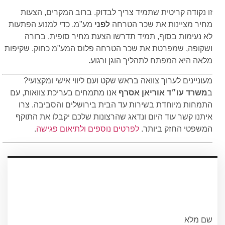
זו נקודה קריטית שתמיד צריך לבדוק. ברוב המקרים, הצעות
מחיר מציינות את שכר הטרחה
לפני
מע"מ. כדי למנוע הפתעות
לא נעימות בסוף, תמיד תדרשו הצעת מחיר סופית, ברורה
ושקופה, שמפרטת את שכר הטרחה פלוס המע"מ כחוק. שקיפות
מלאה היא המפתח לתהליך הוגן ורגוע.
מעוניינים לערוך צוואה בראש שקט ועם ליווי אישי ומקצועי?
ב
משרד עו״ד אוריאן אסרף
אנו מתמחים בעריכת צוואות, עם
התמחות מיוחדת בשירות עד הבית בירושלים והסביבה. צרו
איתנו קשר עוד היום ונדאג שהרצונות שלכם יקבלו את התוקף
המשפטי החזק ביותר.
לפרטים נוספים ולתיאום פגישה
.
עריכת ייפוי כוח מתמשך
עורכת הדין אוריאן אסרף
לתאום שיחת היכרות ללא התחיבות חייגו
0556751267 או מלאו את הטופס
שם מלא