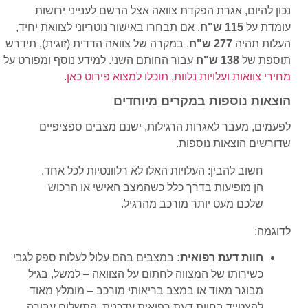
נכון להיום, אגרת הפקדת צוואה אצל הרשם לענייני ירושות
עומדת על
115 ש"ח
. אם תבחרו באישור נוטריוני לצוואת יחיד,
העלות תהיה
277 ש"ח
. במקרה של צוואה הדדית (זוגית), תידרש
תוספת של
138 ש"ח
עבור החותם השני. למידע נוסף ומפורט על
מחירי צוואות ועלויות נלוות, תוכלו למצוא פירוט כאן
.
הוצאות נוספות במקרים מיוחדים
לפעמים, מעבר לאגרות הרגילות, ישנם מצבים ספציפיים
שדורשים הוצאות נוספות.
חשוב להבין: העלויות האלו לא רלוונטיות לכל אחד.
הן מופיעות בדרך כלל כשהמצב האישי או הרכוש
שלכם מעט יותר מורכב מהרגיל.
לדוגמה:
חוות דעת רפואית:
במצבים בהם עלול לעלות ספק לגבי
כשירותו של המצווה לחתום על הצוואה – למשל, בגיל
מבוגר מאוד או במצב בריאותי מורכב – מומלץ מאוד
להצטייד בחוות דעת רפואית עדכנית. התשלום עבורה