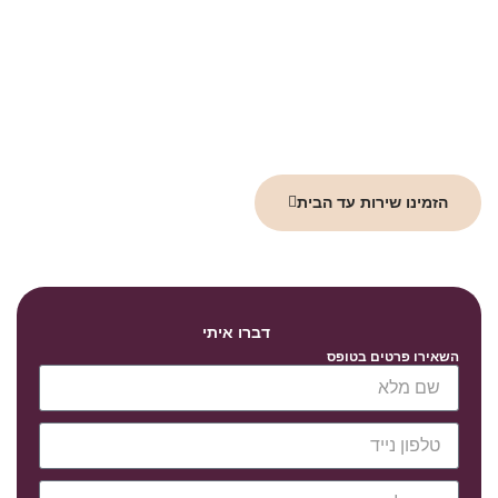
המשפחה דברו איתי!
אל תמתינו לרגע האחרון! קחו שליטה על עתידכם והבטיחו את
רווחתכם ושל יקיריכם. צרו קשר עוד היום עם משרד עו״ד אוריאן אסרף
וקבלו ייעוץ ראשוני ללא התחייבות. אנו נסייע לכם לערוך ייפוי כוח
מתמשך שמותאם בדיוק לצרכים שלכם, ויעניק לכם שקט נפשי.
הזמינו שירות עד הבית
דברו איתי
השאירו פרטים בטופס