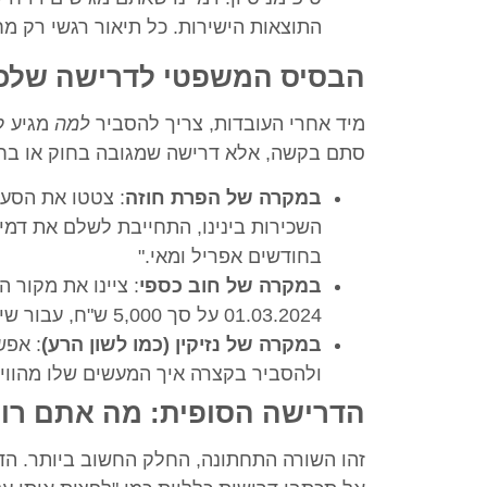
התוצאות הישירות. כל תיאור רגשי רק מ
הבסיס המשפטי לדרישה שלכ
מיד אחרי העובדות, צריך להסביר
למה
מגיע ל
סתם בקשה, אלא דרישה שמגובה בחוק או בחו
במקרה של הפרת חוזה
בחודשים אפריל ומאי."
במקרה של חוב כספי
01.03.2024 על סך 5,000 ש"ח, עבור שירותי עיצוב שסופקו לך ואושרו על ידך."
במקרה של נזיקין (כמו לשון הרע)
: אפש
ולהסביר בקצרה איך המעשים שלו מהווים
הדרישה הסופית: מה אתם רוצ
זהו השורה התחתונה, החלק החשוב ביותר. הדר