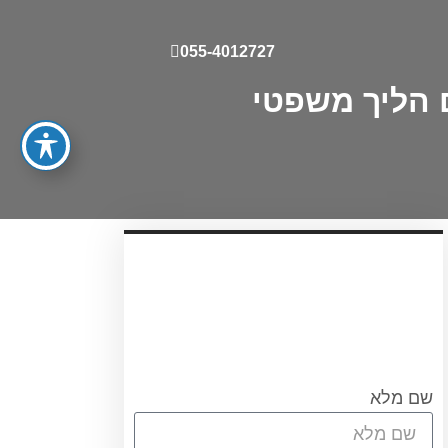
055-4012727
 הליך משפטי
עריכת ייפוי כוח מתמשך
עורכת הדין אוריאן אסרף
לתאום שיחת היכרות ללא
התחיבות חייגו 0556751267
או מלאו את הטופס
שם מלא