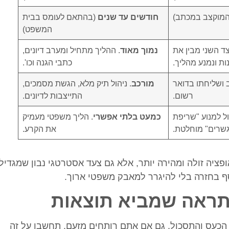
המוקצב במכתב)
חודשים עד שנים
(בהתאם לעומס בבית
המשפט)
צד השני מבין את
נמוך מאוד
. ההליך מתחיל ומערב דיונים,
ות ונמנע מהליך.
כתבי הגנה וכו'.
 ושליחתו בדואר
מורכב
. ניהול תיק מלא, הגשת מסמכים,
רשום.
התייצבות לדיונים.
ול למנוע "שריפת
כמעט בלתי אפשרי
. הליך משפטי מעמיק
שרים" מוחלטת.
את הקרע.
פציה זולה ומהירה יותר, אלא גם צעד אסטרטגי נבון שמגדיל
 בחזרה בלי להיגרר למאבק משפטי ארוך.
תראה שמביא תוצאות
הכעס והתסכול, גם אם אתם רותחים מזעם. תחשבו על זה