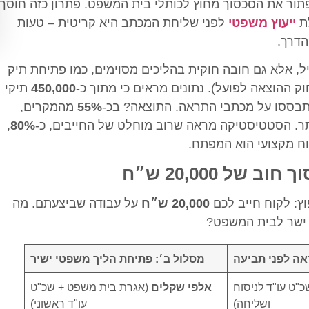
פתור את הסכסוך מחוץ לכותלי בית המשפט. פתרון כזה חוסך
לת
ייעוץ משפטי
לפני שליחת המכתב היא קריטית – טעות
הדרך.
, אלא גם חובה חוקית בהליכים מסוימים, כמו פתיחת תיק
450,000
תיקי
בססו על מכתבי התראה. התוצאה? בכ-
55%
מהמקרים,
ר. הסטטיסטיקה מראה שרוב מוחלט של החייבים, כ-
80%
,
וח מקצועי הוא המפתח.
ל 20,000 ש״ח
ץ: לקוח חייב לכם
20,000 ש״ח
על עבודה שביצעתם. מה
 ישר לבית המשפט?
אה לפני תביעה
מסלול ב׳: פתיחת הליך משפטי ישיר
"ט עו"ד לניסוח
אלפי שקלים
(אגרת בית משפט + שכ"ט
ושליחה)
עו"ד ראשוני)