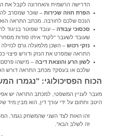
הדרישה הרשמית והאחרונה לקבל את הכ
הפרת חוזה שכירות
– שוכר שמסרב להתפ
הנכס שלכם לחורבה. מכתב התראה הוא ה
סכסוכי עבודה
– עובד שפוטר בניגוד לחו
שעובד לשעבר "לקח" איתו סודות מסחרי
נזקי רכוש
– השכן מלמעלה גרם לנזילה
התראה שמפרט את הנזק ודורש פיצוי כספ
לשון הרע והוצאת דיבה
– מישהו פרסם 
שלכם או בעסק? מכתב התראה דורש הסרה
הכוח הפסיכולוגי: "נגמרו המ
מעבר לעניין המשפטי, למכתב התראה יש אפק
היטב וחתום על ידי עורך דין, הוא מבין מיד 
זהו האות לצד השני שהמשחק נגמר. המסר 
זה לשלב הבא".