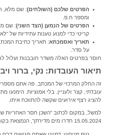
הפרטים שלכם (השולחים)
: שם מלא, ת
ומספר ח.פ.
הפרטים של הנמען (הצד השני)
: שם מל
קריטי כדי למנוע טענות עתידיות של "לא
תאריך ואסמכתא
על סדר.
חוסר בפרטים האלה משדר חובבנות ועלול לג
תיאור העובדות: נקי, ברור ויב
זה החלק המרכזי של המכתב. פה אתם מספרים
עובדתי, קצר ולעניין. בלי אמוציות. הימנעו מ
להציג רצף אירועים שקשה להתווכח איתו.
למשל, במקום לכתוב "השכן חסר האחריות שוב 
15.05.2024 חדרו מים מדירתך, הנמצאת בקומה מעליי, וגרמו לנזקי רטיבות בתקרת הסלון בדירתי".
טיפ מניסיון: דמיינו שאתם מגישים דו"ח