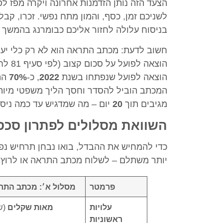
הצעד הזה נותן הזדמנות אחרונה ויקרה מפז ל
לשניכם זמן, כסף, והמון מתח נפשי. זכרו, קב
בניסוח עלולה לחזור אליכם כבומרנג בהמשך 
חשוב לדעת: מכתב התראה הוא לא רק כלי יעיל
הוצאה לפועל על סכום קצוב (לפי סעיף 81 לחוק ההוצאה לפועל). נתונים מראים כי מתוך כ-
הוצאה לפועל שנפתחו בשנת
2022
, כ-
70%
הת
המכתב הוביל להסדר וחסך הליך משפטי מיות
מגיבים תוך
20
יום – מה שמדגיש עד כמה ניס
השוואת מסלולים לפתרון סכסוך חוב ש
כדי להמחיש את ההבדל, בואו נבחן תרחיש נפו
יותר משתלם – לשלוח מכתב התראה או לרוץ
פרמטר
מסלול א׳: מכתב התר
עלויות
מאות שקלים
(שכ
ראשוניות