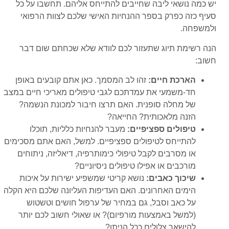
יש כמה נושאי ליבה שחייבים להתייחס אליהם. תחשבו על כל
סעיף כזה כפרק בספר ההנחיות האישי שלכם לצוות הרפואי
ולמשפחה.
הנה רשימת תיוג שתעזור לכם לוודא שלא שכחתם שום דבר
חשוב:
הארכת חיים:
זהו לב המסמך. כאן אתם קובעים באופן
חד-משמעי את עמדתכם לגבי טיפולים מאריכי חיים במצב
של מחלה סופנית. האם תרצו חיבור למכונת הנשמה?
הזנה מלאכותית? החייאה?
טיפולים ספציפיים:
מעבר להנחיות כלליות, תוכלו
להתייחס לטיפולים ספציפיים. למשל, האם אתם מסכימים
או מסרבים לקבל טיפולי כימותרפיה, דיאליזה, ניתוחים
מורכבים או אפילו טיפולים ניסיוניים?
שיכוך כאבים:
נושא קריטי שמשפיע ישירות על איכות
הימים האחרונים. האם העדיפות העליונה שלכם היא הקלה
על כאב וסבל, גם במחיר של ערפול חושים וטשטוש
(למשל באמצעות מורפיום)? או שאולי חשוב לכם יותר
להישאר צלולים ככל הניתן?