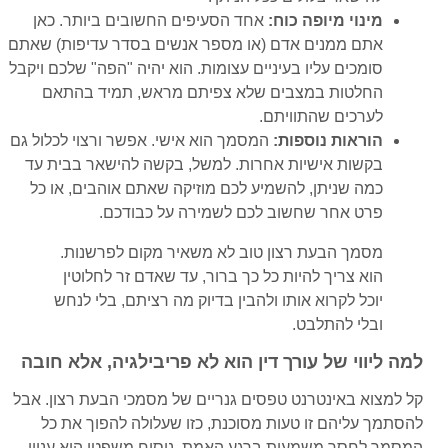
מינוי מיופה כוח:
אחד הסעיפים החשובים ביותר. כאן
אתם ממנים אדם (או מספר אנשים בסדר עדיפות) שאתם
סומכים עליו בעיניים עצומות. הוא יהיה "הפה" שלכם ויקבל
החלטות במצבים שלא צפיתם מראש, תמיד בהתאם
לערכים שהתוויתם.
הוראות נוספות:
המסמך הוא אישי. אפשר ורצוי לכלול גם
בקשות אישיות אחרות. למשל, בקשה להישאר בבית עד
כמה שניתן, להשמיע לכם מוזיקה שאתם אוהבים, או כל
פרט אחר שחשוב לכם לשמירה על כבודכם.
מסמך הבעת רצון טוב לא משאיר מקום לפרשנות.
הוא צריך להיות כל כך ברור, עד שאדם זר לחלוטין
יוכל לקרוא אותו ולהבין בדיוק מה רציתם, בלי לנחש
ובלי להתלבט.
למה ליווי של עורך דין הוא לא פריבילגיה, אלא חובה
קל למצוא באינטרנט טפסים גנריים של מסמכי הבעת רצון. אבל
להסתמך עליהם זו טעות מסוכנת, כזו שעלולה להפוך את כל
המסמך לחסר משמעות ברגע האמת. ניסוח משפטי הוא עניין