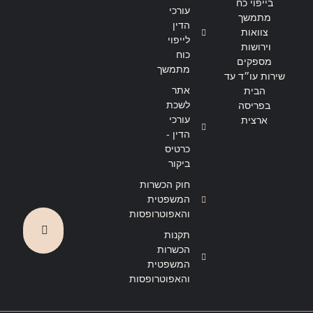
בייפוי כח
הצהרת נגישות
מדיניות פרטיות
עורכי
מתמשך
הדין
צוואות
לייפוי
וירושות
כוח
מספקים
מתמשך
שירות עו״ד עד
אתר
הבית
לשכת
בפריסה
עורכי
ארצית
הדין -
כרטיס
ביקור
חוק הכשרות
המשפטית
והאפוטרופסות
תקנות
הכשרות
המשפטית
והאפוטרופסות