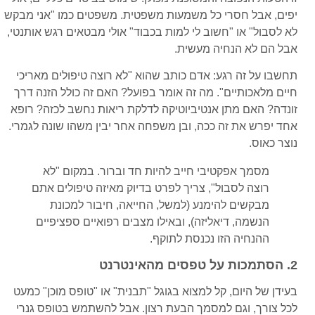
יפים, אבל חסרי כל משמעות משפטית. משפטים כמו "אני מבקש
לא לסבול" או "חשוב לי למות בכבוד" אולי מבטאים רגש אותנטי,
אבל הם לא הנחיה מעשית.
תחשבו על זה רגע: אדם כותב שהוא "לא רוצה טיפולים מאריכי
חיים מלאכותיים". מה זה אומר בפועל? האם זה כולל הזנה דרך
זונדה? האם מתן אנטיביוטיקה לדלקת ריאות נחשב לכזה? רופא
אחד יפרש את זה ככה, ובן משפחה אחר יבין משהו שונה לגמרי.
נוצר כאוס.
מסמך אפקטיבי חייב להיות חד וברור. במקום "לא
רוצה לסבול", צריך לפרט בדיוק מאיזה טיפולים אתם
מבקשים להימנע (למשל, החייאה, חיבור למכונת
הנשמה, דיאליזה), ובאילו מצבים רפואיים ספציפיים
ההנחיה הזו נכנסת לתוקף.
2. הסתמכות על טפסים מהאינטרנט
בעידן של היום, קל למצוא בגוגל "תבנית" או "טופס מוכן" כמעט
לכל צורך, וגם למסמך הבעת רצון. אבל להשתמש בטופס גנרי