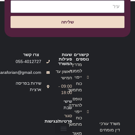
שליחה
קישורים
שעות
צרו קשר
נוספים
פעילות
055-4012727
המשרד
מדריך
לממנה
ראשון עד
saraforian@gmail.com
ייפוי
חמישי
שירות בפריסה
כוח
09:00 -
ארצית
מתמשך
18:00
טופס
שישי
להורדה
שבת
ייפוי
סגור
כוח
פרטיות/נגישות
משרד עורכי
מתמשך
דין מומחים
מאגר