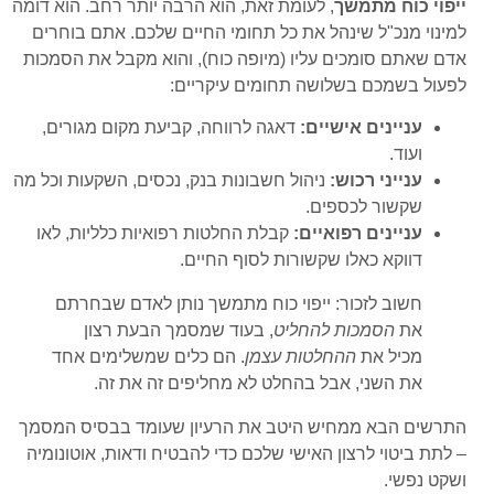
ייפוי כוח מתמשך
, לעומת זאת, הוא הרבה יותר רחב. הוא דומה
למינוי מנכ"ל שינהל את כל תחומי החיים שלכם. אתם בוחרים
אדם שאתם סומכים עליו (מיופה כוח), והוא מקבל את הסמכות
לפעול בשמכם בשלושה תחומים עיקריים:
עניינים אישיים:
דאגה לרווחה, קביעת מקום מגורים,
ועוד.
ענייני רכוש:
ניהול חשבונות בנק, נכסים, השקעות וכל מה
שקשור לכספים.
עניינים רפואיים:
קבלת החלטות רפואיות כלליות, לאו
דווקא כאלו שקשורות לסוף החיים.
חשוב לזכור: ייפוי כוח מתמשך נותן לאדם שבחרתם
את
הסמכות להחליט
, בעוד שמסמך הבעת רצון
מכיל את
ההחלטות עצמן
. הם כלים שמשלימים אחד
את השני, אבל בהחלט לא מחליפים זה את זה.
התרשים הבא ממחיש היטב את הרעיון שעומד בבסיס המסמך
– לתת ביטוי לרצון האישי שלכם כדי להבטיח ודאות, אוטונומיה
ושקט נפשי.