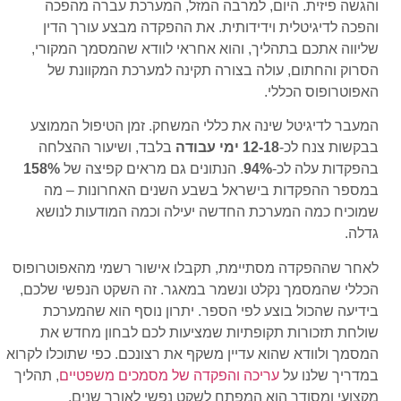
והגשה פיזית. היום, למרבה המזל, המערכת עברה מהפכה
והפכה לדיגיטלית וידידותית. את ההפקדה מבצע עורך הדין
שליווה אתכם בתהליך, והוא אחראי לוודא שהמסמך המקורי,
הסרוק והחתום, עולה בצורה תקינה למערכת המקוונת של
האפוטרופוס הכללי.
המעבר לדיגיטל שינה את כללי המשחק. זמן הטיפול הממוצע
בבקשות צנח לכ-
12-18 ימי עבודה
בלבד, ושיעור ההצלחה
בהפקדות עלה לכ-
94%
. הנתונים גם מראים קפיצה של
158%
במספר ההפקדות בישראל בשבע השנים האחרונות – מה
שמוכיח כמה המערכת החדשה יעילה וכמה המודעות לנושא
גדלה.
לאחר שההפקדה מסתיימת, תקבלו אישור רשמי מהאפוטרופוס
הכללי שהמסמך נקלט ונשמר במאגר. זה השקט הנפשי שלכם,
בידיעה שהכול בוצע לפי הספר. יתרון נוסף הוא שהמערכת
שולחת תזכורות תקופתיות שמציעות לכם לבחון מחדש את
המסמך ולוודא שהוא עדיין משקף את רצונכם. כפי שתוכלו לקרוא
במדריך שלנו על
עריכה והפקדה של מסמכים משפטיים
, תהליך
מקצועי ומסודר הוא המפתח לשקט נפשי לאורך שנים.