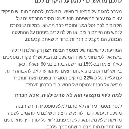
לתכנן מראש, כדי להגן על היקרים לכם
מעבר להגנה על הרצונות האישיים שלכם, למסמך הזה יש תפקיד
עצום גם עבור המשפחה. הוא פשוט מסיר מהכתפיים של
הקרובים לכם נטל רגשי ומוסרי כבד מנשוא. במקום שיצטרכו
לנחש מה הייתם רוצים, או חלילה לריב ביניהם על ההחלטה
הנכונה, הם מקבלים הנחיות ברורות שאתם קבעתם.
המודעות לחשיבות של
מסמך הבעת רצון
רק הולכת וגדלה
בישראל. לפי נתוני משרד המשפטים, הביקוש להפקדת מסמכים
כאלה צומח בכ-
15%
מדי שנה בקרב בני 60 ומעלה. כאן,
בירושלים והסביבה, אנחנו רואים שהמודעות אפילו גבוהה יותר,
עם עלייה של כ-
22%
בתיקים מסוג זה בשנים האחרונות. זה
מראה על הבנה עמוקה של החשיבות בתכנון העתיד.
למה ליווי מקצועי הוא לא פריבילגיה, אלא הכרח
לנסח מסמך כזה זה לא סתם למלא טופס. זה דורש הבנה
משפטית עמוקה כדי לוודא שהרצונות שלכם מתורגמים לשפה
מדויקת שלא משתמעת לשתי פנים. ליווי של עורך דין שחי ונושם
את התחום הזה מבטיח שהמסמך שלכם: