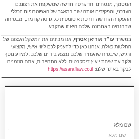
המסמך, מנסחים יחד גרסה חדשה שמשקפת את רצונכם
העדכני, ומפקידים אותה שוב במאגר של האפוטרופוס הכללי.
ההפקדה החדשה דורסת אוטומטית כל גרסה קודמת, ומבטיחה
שההנחיה האחרונה שלכם היא זו שתקבע.
במשרד
עו״ד אוריאן אסרף
, אנו מבינים את המשקל העצום של
החלטות כאלה. אנחנו כאן כדי להעניק לכם ליווי אישי, מקצועי
ורגיש, שיבטיח שהעתיד שלכם נמצא בידיים שלכם. למידע נוסף
ולקביעת שיחת ייעוץ דיסקרטית וללא התחייבות, אתם מוזמנים
לבקר באתר שלנו:
https://asaraflaw.co.il
עריכת ייפוי כוח מתמשך
עורכת הדין אוריאן אסרף
לתאום שיחת היכרות ללא התחיבות חייגו
0556751267 או מלאו את הטופס
שם מלא