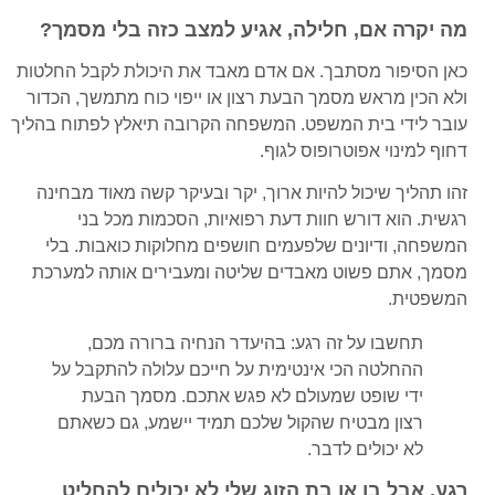
מה יקרה אם, חלילה, אגיע למצב כזה בלי מסמך?
כאן הסיפור מסתבך. אם אדם מאבד את היכולת לקבל החלטות
ולא הכין מראש מסמך הבעת רצון או ייפוי כוח מתמשך, הכדור
עובר לידי בית המשפט. המשפחה הקרובה תיאלץ לפתוח בהליך
דחוף למינוי אפוטרופוס לגוף.
זהו תהליך שיכול להיות ארוך, יקר ובעיקר קשה מאוד מבחינה
רגשית. הוא דורש חוות דעת רפואיות, הסכמות מכל בני
המשפחה, ודיונים שלפעמים חושפים מחלוקות כואבות. בלי
מסמך, אתם פשוט מאבדים שליטה ומעבירים אותה למערכת
המשפטית.
תחשבו על זה רגע: בהיעדר הנחיה ברורה מכם,
ההחלטה הכי אינטימית על חייכם עלולה להתקבל על
ידי שופט שמעולם לא פגש אתכם. מסמך הבעת
רצון מבטיח שהקול שלכם תמיד יישמע, גם כשאתם
לא יכולים לדבר.
רגע, אבל בן או בת הזוג שלי לא יכולים להחליט