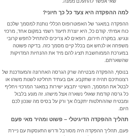
שאי אפשר להתעלם ממנה.
למה ההפקדה היא צעד כל כך חיוני?
ההפקדה במאגר של האפוטרופוס הכללי נותנת למסמך שלכם
כוח אמיתי. קודם כל, היא יוצרת תיעוד רשמי במקום אחד, מרכזי
ונגיש. במקרה חירום, רופאים לא צריכים להתחיל לחפש קרובי
משפחה או לנחש אם בכלל קיים מסמך כזה. בדיקה פשוטה
במערכת הממוחשבת תציג להם מיד את ההנחיות המדויקות
שהשארתם.
בנוסף, ההפקדה מבטיחה שרק הגרסה האחרונה והמעודכנת של
רצונותיכם תהיה זו שתקבע. אם בעתיד תחליטו לשנות משהו או
לבטל את המסמך, השינוי יתבצע ישירות במאגר המרכזי ויחליף
כל גרסה קודמת שאולי נשארה אצל מישהו. זה מונע בלבול
ומבטיח שההחלטות יתקבלו אך ורק על בסיס מה שנכון לכם
היום.
תהליך ההפקדה הדיגיטלי – פשוט ומהיר מאי פעם
פעם, תהליך ההפקדה היה מסורבל ודרש התעסקות עם ניירת