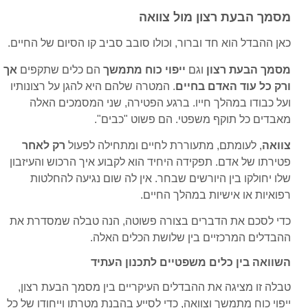
מסמך הבעת רצון מול צוואה
כאן ההבדל הוא חד וברור, וכולו סובב סביב קו הסיום של החיים.
מסמך הבעת רצון
וגם
ייפוי כוח מתמשך
הם כלים שתקפים
אך
ורק כל עוד האדם בחיים
. המטרה שלהם היא להגן על רצונותיו
ועל כבודו במהלך חייו. ברגע הפטירה, שני המסמכים האלה
מאבדים כל תוקף משפטי. הם פשוט "כבים".
צוואה
, לעומתם, מתעוררת לחיים ומתחילה לפעול
רק לאחר
פטירתו של אדם. תפקידה היחיד הוא לקבוע איך הרכוש והעיזבון
שלו יחולקו בין היורשים שבחר. אין לה שום נגיעה להחלטות
רפואיות או אישיות במהלך החיים.
כדי לסכם את הדברים בצורה פשוטה, הנה טבלה שמסדרת את
ההבדלים המרכזיים בין שלושת הכלים האלה.
השוואה בין כלים משפטיים לתכנון העתיד
טבלה זו מציגה את ההבדלים העיקריים בין מסמך הבעת רצון,
ייפוי כוח מתמשך וצוואה, כדי לסייע בהבנת מטרתו וייחודו של כל