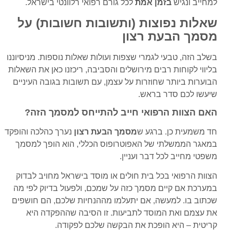
למחייב ונגיש
בזמן אמת
לכל גורם רפואי רלוונטי בישראל.
שאלות נפוצות (ותשובות חשובות) על
מסמך הבעת רצון
בשלב הזה, טבעי לגמרי שצפות ועולות שאלות נוספות. מניסיוננו
בליווי לקוחות רבים מירושלים והסביבה, ריכזנו כאן את השאלות
הבוערות ביותר שחוזרות על עצמן, עם תשובות בגובה העיניים
שיעשו לכם סדר בראש.
האם הצוות הרפואי חייב להתייחס למסמך הזה?
חד משמעית כן. ברגע ש
מסמך הבעת רצון
נערך כהלכה והופקד
במאגר הממשלתי של האפוטרופוס הכללי, הוא הופך למסמך
משפטי מחייב לכל דבר ועניין.
הצוות הרפואי בכל בית חולים או מוסד בישראל מחויב לבדוק
במערכת אם קיים מסמך כזה על שמכם, ולפעול בדיוק לפי מה
שכתוב בו. למעשה, אם יתעלמו מההנחיות שלכם, הם חושפים
את עצמם ואת המוסד לתביעות. זו הסיבה שההפקדה היא
קריטית – היא הופכת את הבקשה שלכם לפקודה.