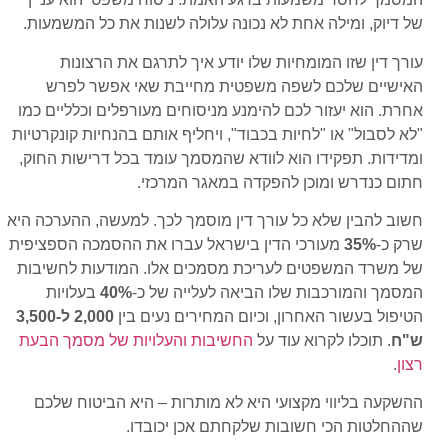
של דיוק, ומילה אחת לא נכונה עלולה לשנות את כל המשמעות.
עורך דין שזו המומחיות שלו יודע איך לתרגם את הרצונות
האישיים שלכם לשפה משפטית מחייבת שאי אפשר לפרש
אחרת. הוא יעזור לכם להימנע מניסוחים מעורפלים וכלליים כמו
"לא לסבול" או "לחיות בכבוד", ויחליף אותם בהנחיות קונקרטיות
ומדידות. תפקידו הוא לוודא שהמסמך עומד בכל דרישות החוק,
חתום כנדרש ומוכן להפקדה במאגר המרכזי.
חשוב להבין שלא כל עורך דין מוסמך לכך. למעשה, ההערכה היא
שרק כ-
35%
מעורכי הדין בישראל עברו את ההסמכה הספציפית
של משרד המשפטים לעריכת מסמכים אלו. המודעות לחשיבות
המסמך והמורכבות שלו הביאה לעלייה של כ-
40%
בעלויות
הטיפול בעשור האחרון, וכיום המחירים נעים בין
2,000 ל-3,500
ש"ח
. תוכלו לקרוא עוד על
החשיבות והעלויות של מסמך הבעת
רצון
.
ההשקעה בליווי מקצועי היא לא מותרות – היא הביטוח שלכם
שההחלטות הכי חשובות שלקחתם אכן יכובדו.