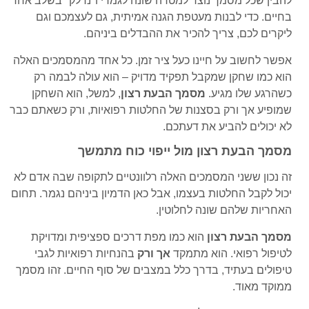
להבין שכל מסמך נוצר למטרה שונה לגמרי ו"נדלק" בשלב אחר
בחיים. כדי לבנות מעטפת הגנה אמיתית, גם לעצמכם וגם
ליקרים לכם, צריך להכיר את ההבדלים ביניהם.
אפשר לחשוב על חיינו כעל ציר זמן. כל אחד מהמסמכים האלה
הוא כמו שחקן שמקבל תפקיד מדויק – הוא עולה לבמה רק
כשהרגע שלו מגיע.
מסמך הבעת רצון
, למשל, הוא השחקן
שמופיע אך ורק בסצנות של החלטות רפואיות, ורק כשאתם כבר
לא יכולים להביע את דעתכם.
מסמך הבעת רצון מול ייפוי כוח מתמשך
זה נכון ששני המסמכים האלה רלוונטיים לתקופה שבה אדם לא
יכול לקבל החלטות בעצמו, אבל כאן הדמיון ביניהם נגמר. תחום
האחריות שלהם שונה לחלוטין.
מסמך הבעת רצון
הוא כמו מפת דרכים ספציפית ומדויקת
לטיפול רפואי. הוא מתמקד
אך ורק
בהנחיות רפואיות לגבי
טיפולים בעתיד, בדרך כלל במצבים של סוף החיים. זהו מסמך
ממוקד מאוד.