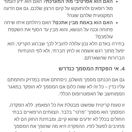
האם הוא אסרטיבי מול המערכת?
האם הוא ידע לעמוד
מול רופאים ולהתעקש על קיום הרצון שלכם, גם אם הדעה
המקצועית שלהם שונה?
האם הוא באמת מבין אתכם?
האם ניהלתם איתו שיחה
פתוחה וכנה על הנושא, והוא מבין עד הסוף את השקפת
עולמכם?
בחירה באדם הלא נכון עלולה להוביל לכך שברגע הקריטי, הוא
יפעל מתוך רגש אשמה או לחץ חברתי, ולא לפי ההנחיות
הברורות שהשארתם.
4. אי הפקדת המסמך כנדרש
גם אם הכנתם מסמך מושלם, ניסחתם אותו במדויק וחתמתם
עליו כדין – כל זה לא שווה כלום אם המסמך לא הופקד במאגר
הממוחשב של האפוטרופוס הכללי.
זו טעות קריטית שפשוט מבטלת את כל המאמץ. ללא הפקדה,
המסמך הוא מסמך "פרטי" בלבד. הצוותים הרפואיים בבתי
החולים בכלל לא יודעים שהוא קיים, ומבחינת החוק הם לא
מחויבים לפעול לפיו. ההפקדה היא מה שהופך את המסמך