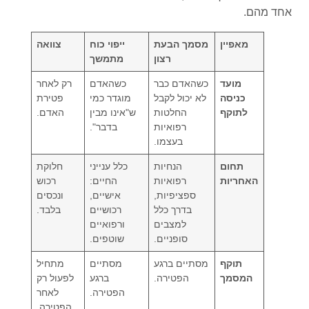
אחד מהם.
מאפיין
מסמך הבעת
ייפוי כוח
צוואה
רצון
מתמשך
מועד
כשהאדם כבר
כשהאדם
רק לאחר
כניסה
לא יכול לקבל
מוגדר כמי
פטירת
לתוקף
החלטות
ש"אינו מבין
האדם.
רפואיות
בדבר".
בעצמו.
תחום
הנחיות
כלל ענייני
חלוקת
האחריות
רפואיות
החיים:
רכוש
ספציפיות,
אישיים,
ונכסים
בדרך כלל
רכושיים
בלבד.
למצבים
ורפואיים
סופניים.
שוטפים.
תוקף
מסתיים ברגע
מסתיים
מתחיל
המסמך
הפטירה.
ברגע
לפעול רק
הפטירה.
לאחר
הפטירה.