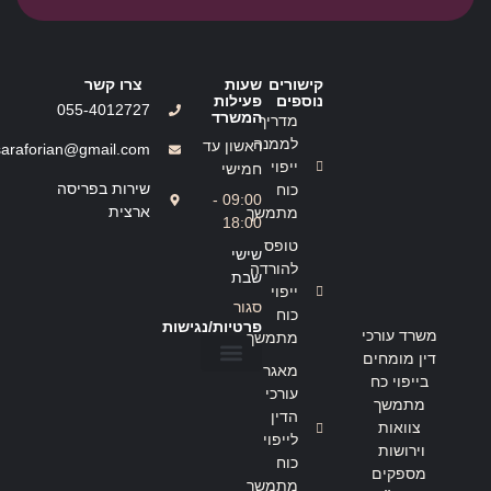
קישורים
שעות
צרו קשר
נוספים
פעילות
055-4012727
המשרד
מדריך
לממנה
ראשון עד
saraforian@gmail.com
ייפוי
חמישי
שירות בפריסה
כוח
09:00 -
ארצית
מתמשך
18:00
טופס
שישי
להורדה
שבת
ייפוי
סגור
כוח
פרטיות/נגישות
משרד עורכי
מתמשך
דין מומחים
מאגר
בייפוי כח
הצהרת נגישות
מדיניות פרטיות
עורכי
מתמשך
הדין
צוואות
לייפוי
וירושות
כוח
מספקים
מתמשך