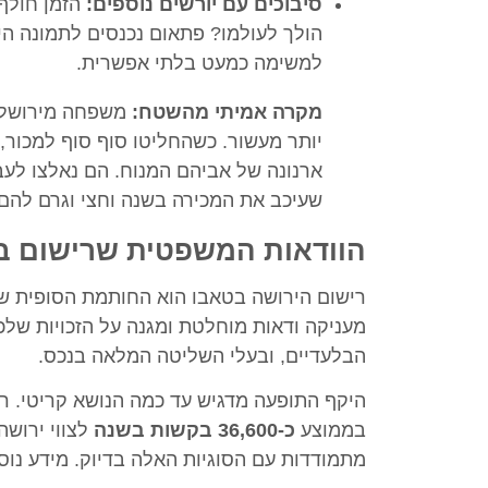
סיבוכים עם יורשים נוספים:
הזמן חולף,
הולך לעולמו? פתאום נכנסים לתמונה הי
למשימה כמעט בלתי אפשרית.
מקרה אמיתי מהשטח:
משפחה מירושלים
יותר מעשור. כשהחליטו סוף סוף למכור, 
ארנונה של אביהם המנוח. הם נאלצו לעב
שעיכב את המכירה בשנה וחצי וגרם להם
הוודאות המשפטית שרישום ב
רישום הירושה בטאבו הוא החותמת הסופית שס
מעניקה ודאות מוחלטת ומגנה על הזכויות של
הבלעדיים, ובעלי השליטה המלאה בנכס.
בממוצע
כ-36,600 בקשות בשנה
לצווי ירושה
מתמודדות עם הסוגיות האלה בדיוק. מידע נוסף