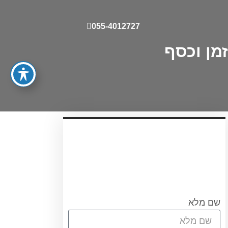
055-4012727
מן וכסף
עריכת ייפוי כוח מתמשך
עורכת הדין אוריאן אסרף
לתאום שיחת היכרות ללא
התחיבות חייגו 0556751267
או מלאו את הטופס
שם מלא