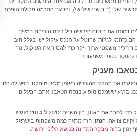
 והחיים ממשיכים. מה קורה אם אחד היורשים המקוריים
ורשים שלו (דור שני ושלישי), והשגת הסכמה מכולם הופכת
 דחתה את רישום הירושה של דירת הוריהם במשך
הם נדהמו לגלות שהוטל על הנכס עיקול ישן בגלל חוב
ור הליך משפטי ארוך ויקר כדי להסיר את העיקול, מה
 להפסד כספי משמעותי.
טאבו מעניק
וגרת את תהליך ההורשה באופן מלא ומוחלט. הפעולה הזו
כם. ברגע ששמכם מופיע בנסח הטאבו, אתם הבעלים
היקף התופעה מדגיש עד כמה הנושא קריטי. רק כדי לסבר את האוזן, בין השנים 2012 ל-2014 הוגשו
 וקיום צוואה. הנתון הזה מראה כמה משפחות בישראל
 זמין ב
דוח מבקר המדינה בנושא הליכי ירושה
.