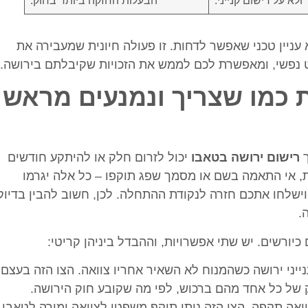
עניין טכני שאפשר לדחות. זו פעולה חיונית שמעבירה את
נפשי, ומאפשרת לכם לממש את הזכויות שקיבלתם בירושה.
ת כמו שצריך ונמנעים מראש
ך
רישום ירושה בטאבו
יכול לזרום חלק או להיתקע חודשים
רת, אי התאמה בשם או מסמך שפג תוקפו – כל אלה יגרמו
שלחו אתכם חזרה לנקודת ההתחלה. לכן, חשוב להבין בדיוק
.
רשים. יש שתי אפשרויות, וההבדל ביניהן קריטי:
יני ירושה כשהמנוח לא השאיר אחריו צוואה. הצו הזה בעצם
 של כל אחד מהם ברכוש, לפי מה שקובע חוק הירושה.
אה תקפה. הצו הזה נותן תוקף משפטי לצוואה ומורה לטאבו