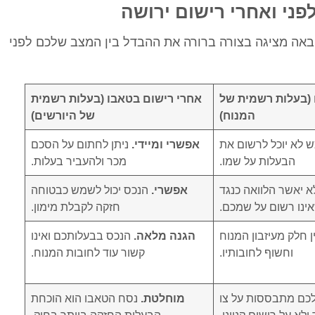
פני ואחרי רישום ירושה
אה מציגה בצורה ברורה את ההבדל בין המצב שלכם לפני
 (בעלות רשמית של
אחרי רישום בטאבו (בעלות רשמית
המנוח)
של היורשים)
 לא יוכל לרשום את
אפשרי ומיידי.
ניתן לחתום על הסכם
הבעלות על שמו.
מכר ולהעביר בעלות.
 יאשר הלוואה כנגד
אפשרי.
הנכס יכול לשמש כבטוחה
ינו רשום על שמכם.
חזקה לקבלת מימון.
 חלק מעיזבון המנוח
הגנה מלאה.
הנכס בבעלותכם ואינו
וחשוף לחובותיו.
קשור עוד לחובות המנוח.
לכם מתבססות על צו
מוחלטת.
נסח הטאבו הוא הוכחת
לא על רישום קנייני.
הבעלות החזקה ביותר בחוק.