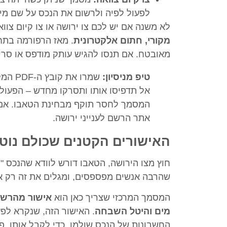
לפעול לפיה ולרשום את הנכס על שם מי
לא משנה אם יש לכם צו ירושה או צו קיום צוו
מקורי, חתום אלקטרונית
. מאז הרפורמה בתחו
מאובטח. אם תנסו להגיש עותק מודפס או סרי
טיפ מניסיון:
שמרו 
אל תדפיסו אותו ותסרקו מחדש – הפעול
המסמך לחסר תוקף מבחינת הטאבו. אם 
אתר הרשם לענייני ירושה.
האישורים הקטנים שכולם נוט
חוץ מצו הירושה, הטאבו דורש לוודא שהנכס "
שהרבה אנשים מפספסים, ומגלים את זה רק 
המסמך המרכזי שצריך כאן הוא
אישור מהרשות
מים והיטל השבחה
. האישור הזה, שנקרא לפ
החשבונות של הנכס שולמו. כדי לקבל אותו, פו