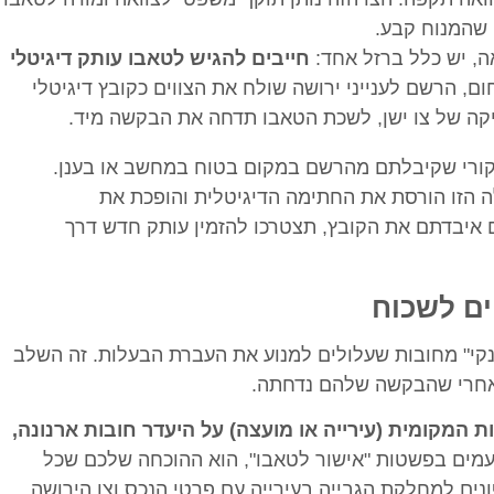
 שהמנוח קבע.
אה, יש כלל ברזל אחד:
חייבים להגיש לטאבו עותק דיגיטלי
ם, הרשם לענייני ירושה שולח את הצווים כקובץ דיגיטלי
קה של צו ישן, לשכת הטאבו תדחה את הבקשה מיד.
את קובץ ה-PDF המקורי שקיבלתם מהרשם במקום בטוח במחשב או בענן.
ה הזו הורסת את החתימה הדיגיטלית והופכת את
איבדתם את הקובץ, תצטרכו להזמין עותק חדש דרך
ים לשכוח
נקי" מחובות שעלולים למנוע את העברת הבעלות. זה השלב
אחרי שהבקשה שלהם נדחתה.
 המקומית (עירייה או מועצה) על היעדר חובות ארנונה,
עמים בפשטות "אישור לטאבו", הוא ההוכחה שלכם שכל
נים למחלקת הגבייה בעירייה עם פרטי הנכס וצו הירושה.