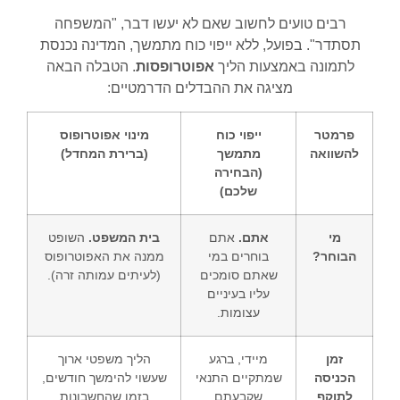
רבים טועים לחשוב שאם לא יעשו דבר, "המשפחה
תסתדר". בפועל, ללא ייפוי כוח מתמשך, המדינה נכנסת
לתמונה באמצעות הליך
אפוטרופסות
. הטבלה הבאה
מציגה את ההבדלים הדרמטיים:
פרמטר
ייפוי כוח
מינוי אפוטרופוס
להשוואה
מתמשך
(ברירת המחדל)
(הבחירה
שלכם)
מי
אתם.
אתם
בית המשפט.
השופט
הבוחר?
בוחרים במי
ממנה את האפוטרופוס
שאתם סומכים
(לעיתים עמותה זרה).
עליו בעיניים
עצומות.
זמן
מיידי, ברגע
הליך משפטי ארוך
הכניסה
שמתקיים התנאי
שעשוי להימשך חודשים,
לתוקף
שקבעתם
בזמן שהחשבונות