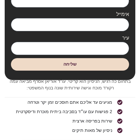
אימייל
עיר
שליחה
שיחת איפיון חינם 077-2310647
משרד עו"ד אוריאן אסרף
בתחום כה רגיש, הניסיון הוא קריטי. עו"ד אוריאן אסרף מביאה עמה
רקורד מוכח וגישה שירותית שונה בנוף המשפטי:
מגיעים עד אליכם אתם חוסכים זמן יקר וטרחה
2 פגישות עם עו״ד בסביבה ביתית מוכרת ודיסקרטית
שירות בפריסה ארצית
ניסיון של מאות תיקים