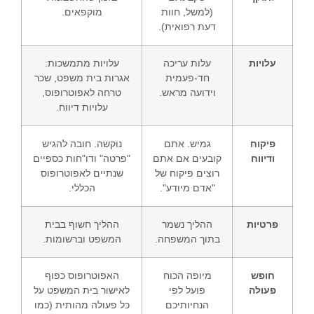
(למשל, חוות
מוקפאים.
דעת רפואית).
עלויות
עלות עריכה
עלויות מתמשכות:
חד-פעמית
אגרות בית משפט, שכר
וידועה מראש.
טרחה לאפוטרופוס,
עלויות דיווח.
פיקוח
גמיש. אתם
נוקשה. חובה להגיש
ודיווח
קובעים אם אתם
"פרטה" ודו"חות כספיים
רוצים פיקוח של
שנתיים לאפוטרופוס
"אדם מיודע".
הכללי.
פרטיות
ההליך נשמר
ההליך חשוף בבית
בתוך המשפחה.
המשפט וברשומות.
חופש
מיופה הכוח
האפוטרופוס כפוף
פעולה
פועל לפי
לאישור בית המשפט על
הנחיותיכם
כל פעולה מהותית (כמו