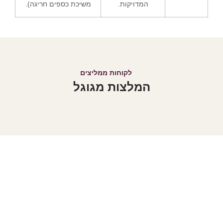
המדויקות.
משיכת כספים חריגה).
לקוחות ממליצים
המלצות מגוגל
הבטיחו את עתיד
המשפחה דברו איתי!
אל תמתינו לרגע האחרון! קחו שליטה על עתידכם והבטיחו את
רווחתכם ושל יקיריכם. צרו קשר עוד היום עם משרד עו״ד אוריאן אסרף