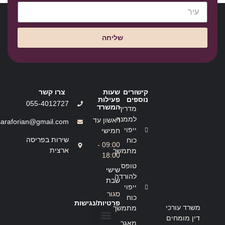
שליחה
קישורים
שעות
צרו קשר
נוספים
פעילות
055-4012727
המשרד
מדריך
לממנה
ראשון עד
saraforian@gmail.com
ייפוי
חמישי
שירות בפריסה
כוח
09:00 -
ארצית
מתמשך
18:00
טופס
שישי
להורדה
שבת
ייפוי
סגור
כוח
פרטיות/נגישות
משרד עורכי
מתמשך
דין מומחים
מאגר