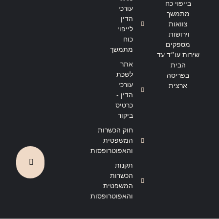
בייפוי כח
הצהרת נגישות
מדיניות פרטיות
עורכי
מתמשך
הדין
צוואות
לייפוי
וירושות
כוח
מספקים
מתמשך
שירות עו״ד עד
אתר
הבית
לשכת
בפריסה
עורכי
ארצית
הדין -
כרטיס
ביקור
חוק הכשרות
המשפטית
והאפוטרופסות
תקנות
הכשרות
המשפטית
והאפוטרופסות