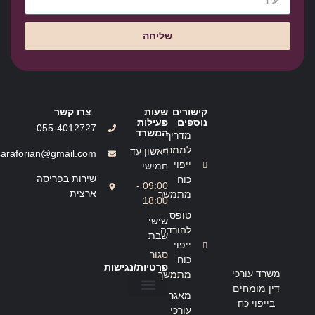
שליחה
קישורים
שעות
צרו קשר
נוספים
פעילות
055-4012727
המשרד
מדריך
לממנה
ראשון עד
saraforian@gmail.com
ייפוי
חמישי
שירות בפריסה
כוח
09:00 -
ארצית
מתמשך
18:00
טופס
שישי
להורדה
שבת
ייפוי
סגור
כוח
פרטיות/נגישות
משרד עורכי
מתמשך
דין מומחים
מאגר
בייפוי כח
הצהרת נגישות
מדיניות פרטיות
עורכי