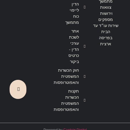
מתמשך
הדין
צוואות
לייפוי
וירושות
כוח
מספקים
מתמשך
שירות עו״ד עד
אתר
הבית
לשכת
בפריסה
עורכי
ארצית
הדין -
כרטיס
ביקור
חוק הכשרות
המשפטית
והאפוטרופסות
תקנות
הכשרות
המשפטית
והאפוטרופסות