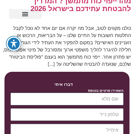
מהו ייפוי כוח מתמשך? המדריך
להבטחת עתידכם בישראל 2026
ייפוי כוח מתמשך
כולנו מקווים לטוב, אבל מה יקרה אם יום אחד לא נוכל לקבל
החלטות חשובות על החיים שלנו – על הבריאות, הרכוש או
העניינים האישיים? במקום להפקיר את העתיד לידי הגורל, או
חלילה להיגרר להליך משפטי ארוך ומסורבל של מינוי אפוטרופוס,
יש פתרון אחר. ייפוי כוח מתמשך הוא בעצם "פוליסת הביטוח"
שלכם, שנועדה להבטיח שהשליטה על […]
דברו איתי
השאירו פרטים בטופס