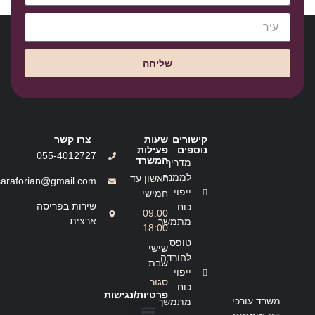
שליחה
קישורים
שעות
צרו קשר
נוספים
פעילות
055-4012727
המשרד
מדריך
לממנה
ראשון עד
saraforian@gmail.com
ייפוי
חמישי
שירות בפריסה
כוח
09:00 -
ארצית
מתמשך
18:00
טופס
שישי
להורדה
שבת
ייפוי
סגור
כוח
פרטיות/נגישות
משרד עורכי
מתמשך