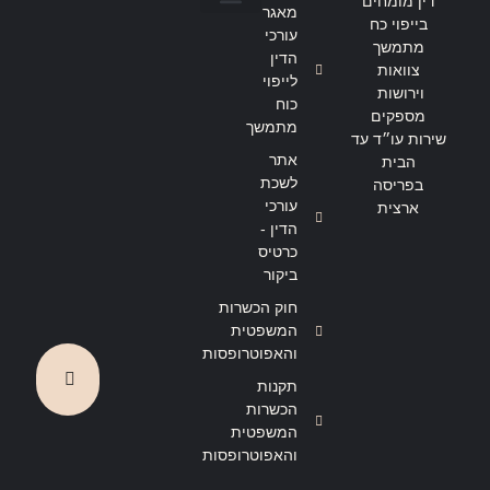
דין מומחים
מאגר
בייפוי כח
הצהרת נגישות
מדיניות פרטיות
עורכי
מתמשך
הדין
צוואות
לייפוי
וירושות
כוח
מספקים
מתמשך
שירות עו״ד עד
אתר
הבית
לשכת
בפריסה
עורכי
ארצית
הדין -
כרטיס
ביקור
חוק הכשרות
המשפטית
והאפוטרופסות
תקנות
הכשרות
המשפטית
והאפוטרופסות