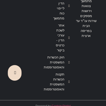
מתמשך
הדין
צוואות
לייפוי
וירושות
כוח
מספקים
מתמשך
שירות עו״ד עד
אתר
הבית
לשכת
בפריסה
עורכי
ארצית
הדין -
כרטיס
ביקור
חוק הכשרות
המשפטית
והאפוטרופסות
תקנות
הכשרות
המשפטית
והאפוטרופסות