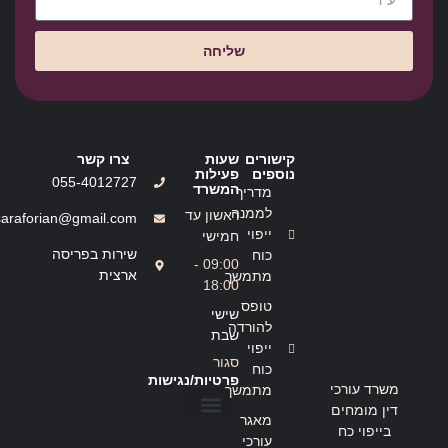
שליחה
קישורים
שעות
צרו קשר
נוספים
פעילות
055-4012727
המשרד
מדריך
לממנה
ראשון עד
saraforian@gmail.com
ייפוי
חמישי
שירות בפריסה
כוח
09:00 -
ארצית
מתמשך
18:00
טופס
שישי
להורדה
שבת
ייפוי
סגור
כוח
פרטיות/נגישות
משרד עורכי
מתמשך
דין מומחים
מאגר
בייפוי כח
הצהרת נגישות
מדיניות פרטיות
עורכי