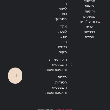
מתמשך
הדין
צוואות
לייפוי
וירושות
כוח
מספקים
מתמשך
שירות עו״ד עד
אתר
הבית
לשכת
בפריסה
עורכי
ארצית
הדין -
כרטיס
ביקור
חוק הכשרות
המשפטית
והאפוטרופסות
תקנות
הכשרות
המשפטית
והאפוטרופסות