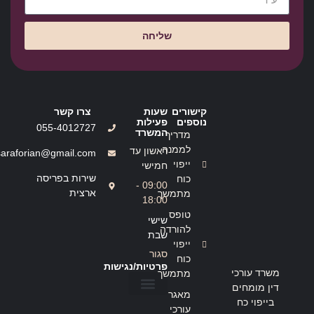
שליחה
קישורים
שעות
צרו קשר
נוספים
פעילות
055-4012727
המשרד
מדריך
לממנה
ראשון עד
saraforian@gmail.com
ייפוי
חמישי
שירות בפריסה
כוח
09:00 -
ארצית
מתמשך
18:00
טופס
שישי
להורדה
שבת
ייפוי
סגור
כוח
פרטיות/נגישות
משרד עורכי
מתמשך
דין מומחים
מאגר
בייפוי כח
הצהרת נגישות
מדיניות פרטיות
עורכי