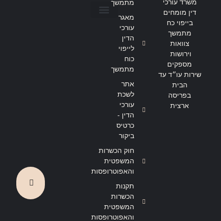
משרד עורכי
מתמשך
דין מומחים
מאגר
בייפוי כח
הצהרת נגישות
מדיניות פרטיות
עורכי
מתמשך
הדין
צוואות
לייפוי
וירושות
כוח
מספקים
מתמשך
שירות עו״ד עד
אתר
הבית
לשכת
בפריסה
עורכי
ארצית
הדין -
כרטיס
ביקור
חוק הכשרות
המשפטית
והאפוטרופסות
תקנות
הכשרות
המשפטית
והאפוטרופסות