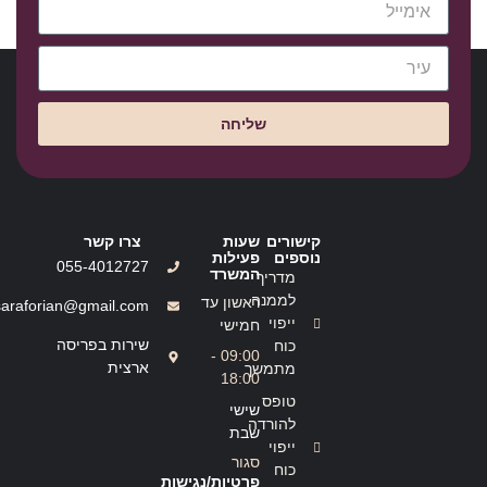
שליחה
קישורים
שעות
צרו קשר
נוספים
פעילות
055-4012727
המשרד
מדריך
לממנה
ראשון עד
saraforian@gmail.com
ייפוי
חמישי
שירות בפריסה
כוח
09:00 -
ארצית
מתמשך
18:00
טופס
שישי
להורדה
שבת
ייפוי
סגור
כוח
פרטיות/נגישות