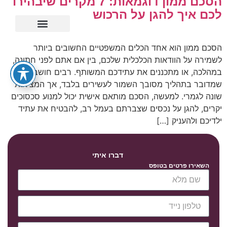
הסכם ממון דוגמאות: 7 מקרים שיבהירו
לכם איך להגן על הרכוש
ייפוי כוח מתמשך
הסכם ממון הוא אחד הכלים המשפטיים החשובים ביותר
לשמירה על הוודאות הכלכלית שלכם, בין אם אתם לפני חתונה,
במהלכה, או מתכננים את עתידכם המשותף. רבים חושבים
שמדובר בתהליך מסובך השמור לעשירים בלבד, אך המציאות
שונה לגמרי. למעשה, הסכם מותאם אישית יכול למנוע סכסוכים
יקרים, להגן על נכסים שצברתם בעמל רב, להבטיח את עתיד
ילדיכם ולהעניק […]
דברו איתי
השאירו פרטים בטופס