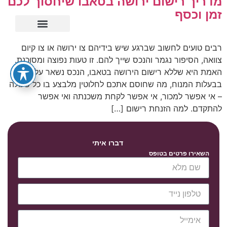
מדריך רישום ירושה בטאבו שיחסוך לכם
זמן וכסף
ייפוי כוח מתמשך
רבים טועים לחשוב שברגע שיש בידיהם צו ירושה או צו קיום
צוואה, הסיפור נגמר והנכס שייך להם. זו טעות נפוצה ומסוכנת.
האמת היא שללא רישום הירושה בטאבו, הנכס נשאר על הנייר
בבעלות המנוח, מה שחוסם אתכם לחלוטין מלבצע בו כל פעולה
– אי אפשר למכור, אי אפשר לקחת משכנתה ואי אפשר
להתקדם. למה הזנחת רישום […]
דברו איתי
השאירו פרטים בטופס