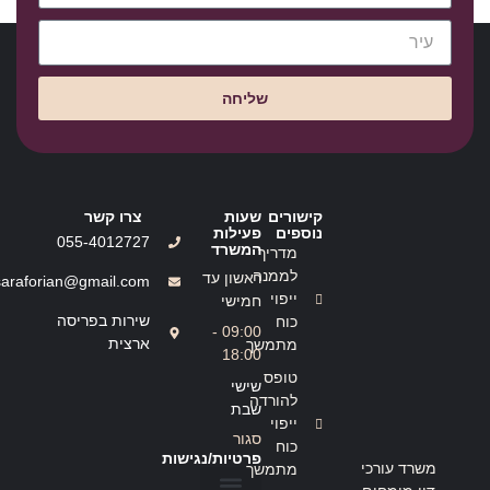
שליחה
קישורים
שעות
צרו קשר
נוספים
פעילות
055-4012727
המשרד
מדריך
לממנה
ראשון עד
saraforian@gmail.com
ייפוי
חמישי
שירות בפריסה
כוח
09:00 -
ארצית
מתמשך
18:00
טופס
שישי
להורדה
שבת
ייפוי
סגור
כוח
פרטיות/נגישות
משרד עורכי
מתמשך