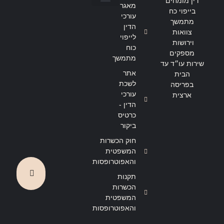
דין מומחים
מאגר
בייפוי כח
הצהרת נגישות
מדיניות פרטיות
עורכי
מתמשך
הדין
צוואות
לייפוי
וירושות
כוח
מספקים
מתמשך
שירות עו״ד עד
אתר
הבית
לשכת
בפריסה
עורכי
ארצית
הדין -
כרטיס
ביקור
חוק הכשרות
המשפטית
והאפוטרופסות
תקנות
הכשרות
המשפטית
והאפוטרופסות