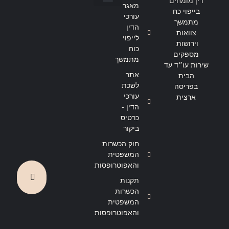
דין מומחים
מאגר
בייפוי כח
הצהרת נגישות
מדיניות פרטיות
עורכי
מתמשך
הדין
צוואות
לייפוי
וירושות
כוח
מספקים
מתמשך
שירות עו״ד עד
אתר
הבית
לשכת
בפריסה
עורכי
ארצית
הדין -
כרטיס
ביקור
חוק הכשרות
המשפטית
והאפוטרופסות
תקנות
הכשרות
המשפטית
והאפוטרופסות