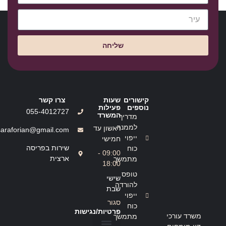
שליחה
קישורים
שעות
צרו קשר
נוספים
פעילות
055-4012727
המשרד
מדריך
לממנה
ראשון עד
saraforian@gmail.com
ייפוי
חמישי
שירות בפריסה
כוח
09:00 -
ארצית
מתמשך
18:00
טופס
שישי
להורדה
שבת
ייפוי
סגור
כוח
פרטיות/נגישות
משרד עורכי
מתמשך