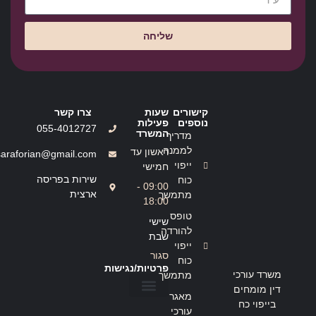
שליחה
קישורים
שעות
צרו קשר
נוספים
פעילות
055-4012727
המשרד
מדריך
לממנה
ראשון עד
saraforian@gmail.com
ייפוי
חמישי
שירות בפריסה
כוח
09:00 -
ארצית
מתמשך
18:00
טופס
שישי
להורדה
שבת
ייפוי
סגור
כוח
פרטיות/נגישות
משרד עורכי
מתמשך
דין מומחים
מאגר
בייפוי כח
הצהרת נגישות
מדיניות פרטיות
עורכי