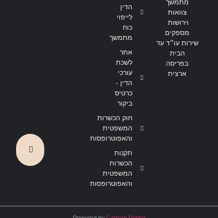
מתמשך
הדין
צוואות
לייפוי
וירושות
כוח
מספקים
מתמשך
שירות עו״ד עד
אתר
הבית
לשכת
בפריסה
עורכי
ארצית
הדין -
כרטיס
ביקור
חוק הכשרות
המשפטית
והאפוטרופסות
תקנות
הכשרות
המשפטית
והאפוטרופסות