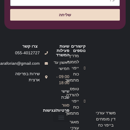
שליחה
קישורים
שעות
צרו קשר
נוספים
פעילות
055-4012727
המשרד
מדריך
לממנה
ראשון עד
saraforian@gmail.com
ייפוי
חמישי
שירות בפריסה
כוח
09:00 -
ארצית
מתמשך
18:00
טופס
שישי
להורדה
שבת
ייפוי
סגור
כוח
פרטיות/נגישות
משרד עורכי
מתמשך
דין מומחים
מאגר
בייפוי כח
הצהרת נגישות
מדיניות פרטיות
עורכי