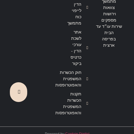
מתמשך
הדין
צוואות
לייפוי
וירושות
כוח
מספקים
מתמשך
שירות עו״ד עד
אתר
הבית
לשכת
בפריסה
עורכי
ארצית
הדין -
כרטיס
ביקור
חוק הכשרות
המשפטית
והאפוטרופסות
תקנות
הכשרות
המשפטית
והאפוטרופסות