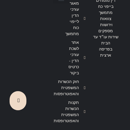
דין מומחים
מאגר
בייפוי כח
הצהרת נגישות
מדיניות פרטיות
עורכי
מתמשך
הדין
צוואות
לייפוי
וירושות
כוח
מספקים
מתמשך
שירות עו״ד עד
אתר
הבית
לשכת
בפריסה
עורכי
ארצית
הדין -
כרטיס
ביקור
חוק הכשרות
המשפטית
והאפוטרופסות
תקנות
הכשרות
המשפטית
והאפוטרופסות