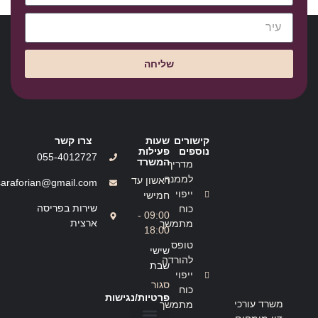
שליחה
קישורים
שעות
צרו קשר
נוספים
פעילות
055-4012727
המשרד
מדריך
לממנה
ראשון עד
saraforian@gmail.com
ייפוי
חמישי
שירות בפריסה
כוח
09:00 -
ארצית
מתמשך
18:00
טופס
שישי
להורדה
שבת
ייפוי
סגור
כוח
פרטיות/נגישות
משרד עורכי
מתמשך