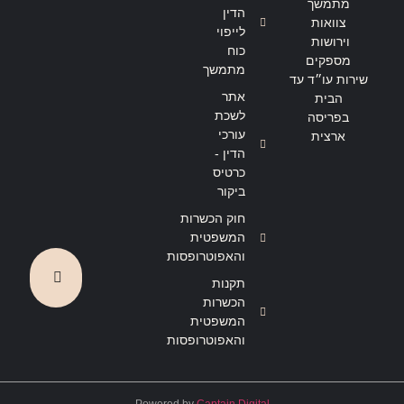
מתמשך
הדין
צוואות
לייפוי
וירושות
כוח
מספקים
מתמשך
שירות עו״ד עד
אתר
הבית
לשכת
בפריסה
עורכי
ארצית
הדין -
כרטיס
ביקור
חוק הכשרות
המשפטית
והאפוטרופסות
תקנות
הכשרות
המשפטית
והאפוטרופסות