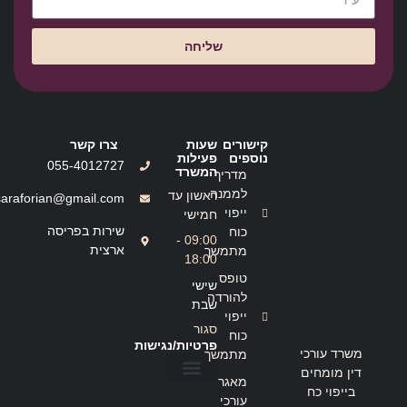
שליחה
קישורים
שעות
צרו קשר
נוספים
פעילות
055-4012727
המשרד
מדריך
לממנה
ראשון עד
saraforian@gmail.com
ייפוי
חמישי
שירות בפריסה
כוח
09:00 -
ארצית
מתמשך
18:00
טופס
שישי
להורדה
שבת
ייפוי
סגור
כוח
פרטיות/נגישות
משרד עורכי
מתמשך
דין מומחים
מאגר
בייפוי כח
הצהרת נגישות
מדיניות פרטיות
עורכי