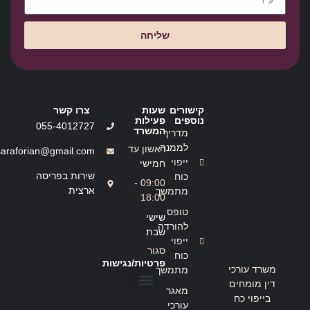
שליחה
קישורים
שעות
צרו קשר
נוספים
פעילות
055-4012727
המשרד
מדריך
לממנה
ראשון עד
saraforian@gmail.com
ייפוי
חמישי
שירות בפריסה
כוח
09:00 -
ארצית
מתמשך
18:00
טופס
שישי
להורדה
שבת
ייפוי
סגור
כוח
פרטיות/נגישות
משרד עורכי
מתמשך
דין מומחים
מאגר
בייפוי כח
הצהרת נגישות
מדיניות פרטיות
עורכי