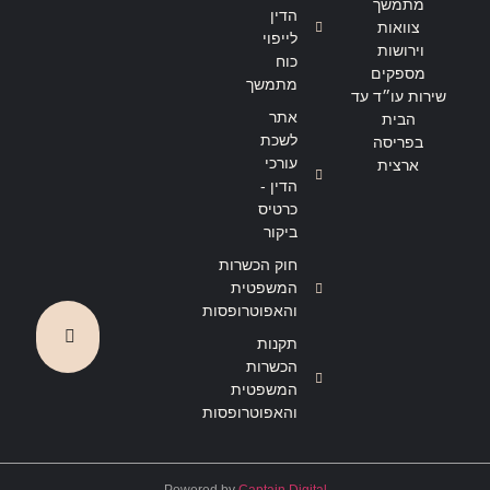
מתמשך
הדין
צוואות
לייפוי
וירושות
כוח
מספקים
מתמשך
שירות עו״ד עד
אתר
הבית
לשכת
בפריסה
עורכי
ארצית
הדין -
כרטיס
ביקור
חוק הכשרות
המשפטית
והאפוטרופסות
תקנות
הכשרות
המשפטית
והאפוטרופסות