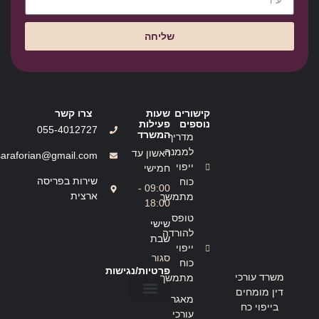
שליחה
קישורים
שעות
צרו קשר
נוספים
פעילות
055-4012727
המשרד
מדריך
לממנה
ראשון עד
saraforian@gmail.com
ייפוי
חמישי
שירות בפריסה
כוח
09:00 -
ארצית
מתמשך
18:00
טופס
שישי
להורדה
שבת
ייפוי
סגור
כוח
פרטיות/נגישות
משרד עורכי
מתמשך
דין מומחים
מאגר
בייפוי כח
הצהרת נגישות
מדיניות פרטיות
עורכי