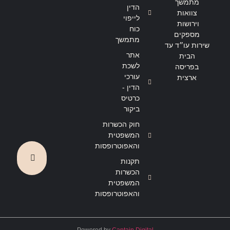
מתמשך
הדין
צוואות
לייפוי
וירושות
כוח
מספקים
מתמשך
שירות עו״ד עד
אתר
הבית
לשכת
בפריסה
עורכי
ארצית
הדין -
כרטיס
ביקור
חוק הכשרות
המשפטית
והאפוטרופסות
תקנות
הכשרות
המשפטית
והאפוטרופסות