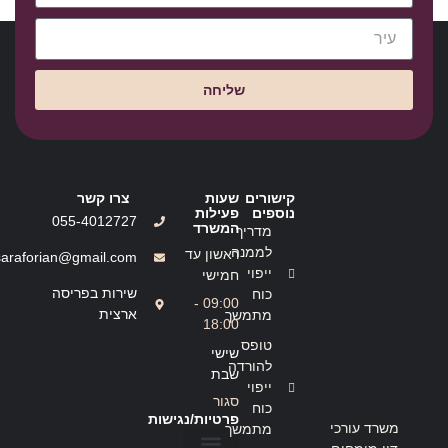
שליחה
קישורים
שעות
צרו קשר
נוספים
פעילות
055-4012727
המשרד
מדריך
לממנה
ראשון עד
saraforian@gmail.com
ייפוי
חמישי
שירות בפריסה
כוח
09:00 -
ארצית
מתמשך
18:00
טופס
שישי
להורדה
שבת
ייפוי
סגור
כוח
פרטיות/נגישות
משרד עורכי
מתמשך