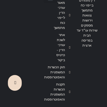
דין מומחים
מאגר
בייפוי כח
הצהרת נגישות
מדיניות פרטיות
עורכי
מתמשך
הדין
צוואות
לייפוי
וירושות
כוח
מספקים
מתמשך
שירות עו״ד עד
אתר
הבית
לשכת
בפריסה
עורכי
ארצית
הדין -
כרטיס
ביקור
חוק הכשרות
המשפטית
והאפוטרופסות
תקנות
הכשרות
המשפטית
והאפוטרופסות