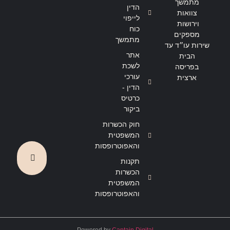
מתמשך
הדין
צוואות
לייפוי
וירושות
כוח
מספקים
מתמשך
שירות עו״ד עד
אתר
הבית
לשכת
בפריסה
עורכי
ארצית
הדין -
כרטיס
ביקור
חוק הכשרות
המשפטית
והאפוטרופסות
תקנות
הכשרות
המשפטית
והאפוטרופסות