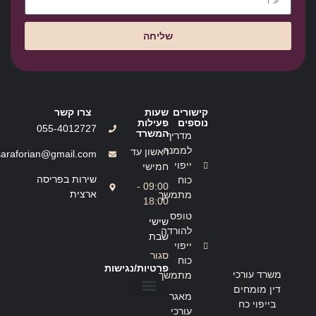
שליחה
קישורים
שעות
צרו קשר
נוספים
פעילות
055-4012727
המשרד
מדריך
לממנה
ראשון עד
saraforian@gmail.com
ייפוי
חמישי
שירות בפריסה
כוח
09:00 -
ארצית
מתמשך
18:00
טופס
שישי
להורדה
שבת
ייפוי
סגור
כוח
פרטיות/נגישות
משרד עורכי
מתמשך
דין מומחים
מאגר
בייפוי כח
הצהרת נגישות
מדיניות פרטיות
עורכי