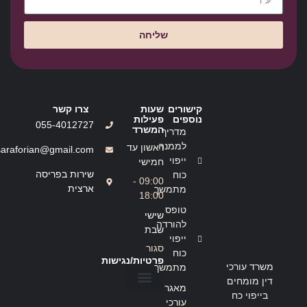
שליחה
קישורים
שעות
צרו קשר
נוספים
פעילות
055-4012727
המשרד
מדריך
לממנה
ראשון עד
saraforian@gmail.com
ייפוי
חמישי
שירות בפריסה
כוח
09:00 -
ארצית
מתמשך
18:00
טופס
שישי
להורדה
שבת
ייפוי
סגור
כוח
פרטיות/נגישות
משרד עורכי
מתמשך
דין מומחים
מאגר
בייפוי כח
הצהרת נגישות
מדיניות פרטיות
עורכי