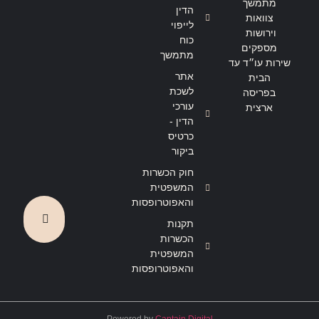
מתמשך
הדין
צוואות
לייפוי
וירושות
כוח
מספקים
מתמשך
שירות עו״ד עד
אתר
הבית
לשכת
בפריסה
עורכי
ארצית
הדין -
כרטיס
ביקור
חוק הכשרות
המשפטית
והאפוטרופסות
תקנות
הכשרות
המשפטית
והאפוטרופסות