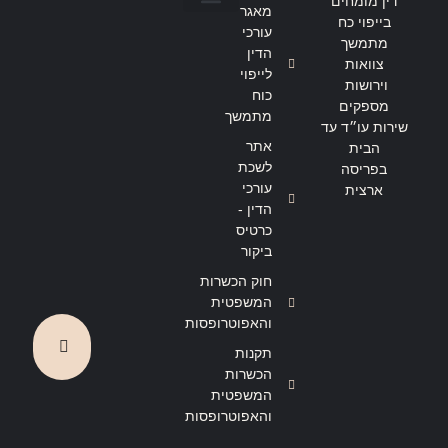
דין מומחים
מאגר
בייפוי כח
הצהרת נגישות
מדיניות פרטיות
עורכי
מתמשך
הדין
צוואות
לייפוי
וירושות
כוח
מספקים
מתמשך
שירות עו״ד עד
אתר
הבית
לשכת
בפריסה
עורכי
ארצית
הדין -
כרטיס
ביקור
חוק הכשרות
המשפטית
והאפוטרופסות
תקנות
הכשרות
המשפטית
והאפוטרופסות