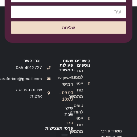
שליחה
קישורים
שעות
צרו קשר
נוספים
פעילות
055-4012727
המשרד
מדריך
לממנה
ראשון עד
saraforian@gmail.com
ייפוי
חמישי
שירות בפריסה
כוח
09:00 -
ארצית
מתמשך
18:00
טופס
שישי
להורדה
שבת
ייפוי
סגור
כוח
פרטיות/נגישות
משרד עורכי
מתמשך