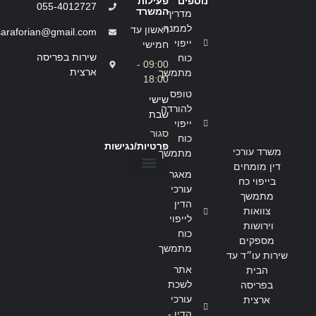
נוספים
פעילות
055-4012727
המשרד
מדריך
לממנה
ראשון עד
saraforian@gmail.com
ייפוי
חמישי
שירות בפריסה
כוח
09:00 -
ארצית
מתמשך
18:00
טופס
שישי
להורדה
שבת
ייפוי
סגור
כוח
פרטיות/נגישות
משרד עורכי
מתמשך
דין מומחים
מאגר
בייפוי כח
הצהרת נגישות
מדיניות פרטיות
עורכי
מתמשך
הדין
צוואות
לייפוי
וירושות
כוח
מספקים
מתמשך
שירות עו״ד עד
אתר
הבית
לשכת
בפריסה
עורכי
ארצית
הדין -