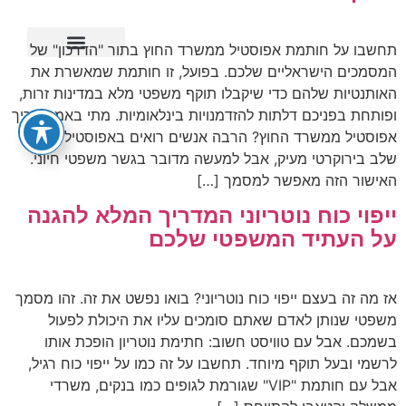
תחשבו על חותמת אפוסטיל ממשרד החוץ בתור "הדרכון" של
המסמכים הישראליים שלכם. בפועל, זו חותמת שמאשרת את
ייפוי כוח מתמשך
האותנטיות שלהם כדי שיקבלו תוקף משפטי מלא במדינות זרות,
ופותחת בפניכם דלתות להזדמנויות בינלאומיות. מתי באמת צריך
אפוסטיל ממשרד החוץ? הרבה אנשים רואים באפוסטיל עוד
שלב בירוקרטי מעיק, אבל למעשה מדובר בגשר משפטי חיוני.
האישור הזה מאפשר למסמך […]
ייפוי כוח נוטריוני המדריך המלא להגנה
על העתיד המשפטי שלכם
אז מה זה בעצם ייפוי כוח נוטריוני? בואו נפשט את זה. זהו מסמך
משפטי שנותן לאדם שאתם סומכים עליו את היכולת לפעול
בשמכם. אבל עם טוויסט חשוב: חתימת נוטריון הופכת אותו
לרשמי ובעל תוקף מיוחד. תחשבו על זה כמו על ייפוי כוח רגיל,
אבל עם חותמת "VIP" שגורמת לגופים כמו בנקים, משרדי