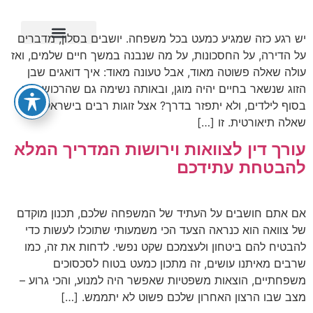
יש רגע כזה שמגיע כמעט בכל משפחה. יושבים בסלון, מדברים
על הדירה, על החסכונות, על מה שנבנה במשך חיים שלמים, ואז
ייפוי כוח מתמשך
עולה שאלה פשוטה מאוד, אבל טעונה מאוד: איך דואגים שבן
הזוג שנשאר בחיים יהיה מוגן, ובאותה נשימה גם שהרכוש יגיע
בסוף לילדים, ולא יתפזר בדרך? אצל זוגות רבים בישראל זו לא
שאלה תיאורטית. זו […]
עורך דין לצוואות וירושות המדריך המלא
להבטחת עתידכם
אם אתם חושבים על העתיד של המשפחה שלכם, תכנון מוקדם
של צוואה הוא כנראה הצעד הכי משמעותי שתוכלו לעשות כדי
להבטיח להם ביטחון ולעצמכם שקט נפשי. לדחות את זה, כמו
שרבים מאיתנו עושים, זה מתכון כמעט בטוח לסכסוכים
משפחתיים, הוצאות משפטיות שאפשר היה למנוע, והכי גרוע –
מצב שבו הרצון האחרון שלכם פשוט לא יתממש. […]