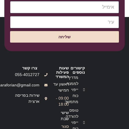
שליחה
קישורים
שעות
צרו קשר
נוספים
פעילות
055-4012727
המשרד
מדריך
לממנה
ראשון עד
saraforian@gmail.com
ייפוי
חמישי
שירות בפריסה
כוח
09:00 -
ארצית
מתמשך
18:00
טופס
שישי
להורדה
שבת
ייפוי
סגור
כוח