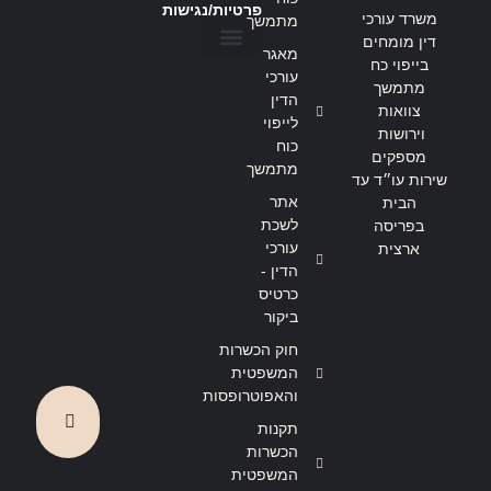
פרטיות/נגישות
משרד עורכי
מתמשך
דין מומחים
מאגר
בייפוי כח
הצהרת נגישות
מדיניות פרטיות
עורכי
מתמשך
הדין
צוואות
לייפוי
וירושות
כוח
מספקים
מתמשך
שירות עו״ד עד
אתר
הבית
לשכת
בפריסה
עורכי
ארצית
הדין -
כרטיס
ביקור
חוק הכשרות
המשפטית
והאפוטרופסות
תקנות
הכשרות
המשפטית