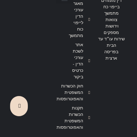
דין מומחים
מאגר
בייפוי כח
הצהרת נגישות
מדיניות פרטיות
עורכי
מתמשך
הדין
צוואות
לייפוי
וירושות
כוח
מספקים
מתמשך
שירות עו״ד עד
אתר
הבית
לשכת
בפריסה
עורכי
ארצית
הדין -
כרטיס
ביקור
חוק הכשרות
המשפטית
והאפוטרופסות
תקנות
הכשרות
המשפטית
והאפוטרופסות