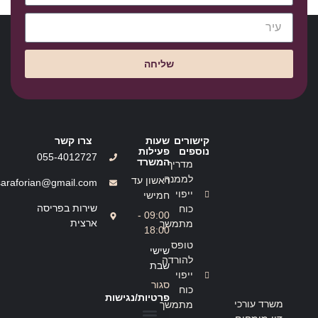
שליחה
קישורים
שעות
צרו קשר
נוספים
פעילות
055-4012727
המשרד
מדריך
לממנה
ראשון עד
saraforian@gmail.com
ייפוי
חמישי
שירות בפריסה
כוח
09:00 -
ארצית
מתמשך
18:00
טופס
שישי
להורדה
שבת
ייפוי
סגור
כוח
פרטיות/נגישות
משרד עורכי
מתמשך