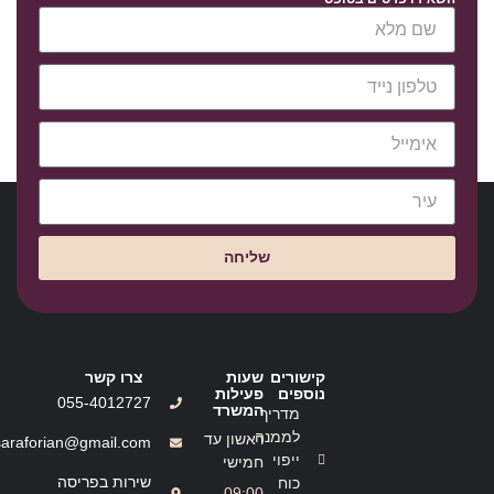
שליחה
קישורים
שעות
צרו קשר
נוספים
פעילות
055-4012727
המשרד
מדריך
לממנה
ראשון עד
saraforian@gmail.com
ייפוי
חמישי
שירות בפריסה
כוח
09:00 -