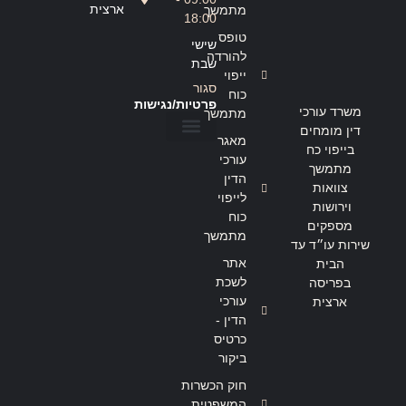
ארצית
מתמשך
18:00
טופס
שישי
להורדה
שבת
ייפוי
סגור
כוח
פרטיות/נגישות
משרד עורכי
מתמשך
דין מומחים
מאגר
בייפוי כח
הצהרת נגישות
מדיניות פרטיות
עורכי
מתמשך
הדין
צוואות
לייפוי
וירושות
כוח
מספקים
מתמשך
שירות עו״ד עד
אתר
הבית
לשכת
בפריסה
עורכי
ארצית
הדין -
כרטיס
ביקור
חוק הכשרות
המשפטית