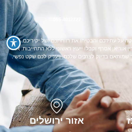
055-4012727
טה על עתידכם והבטיחו את רווחתכם ושל יקיריכם. צרו
 אוריאן אסרף וקבלו ייעוץ ראשוני ללא התחייבות. אנו
ך שמותאם בדיוק לצרכים שלכם, ויעניק לכם שקט נפשי.
ז
אזור ירושלים