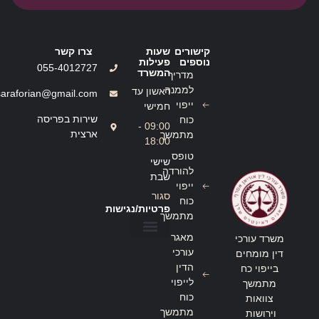
קישורים
שעות
צרו קשר
נוספים
פעילות
055-4012727
המשרד
מדריך
לממנה
ראשון עד
saraforian@gmail.com
ייפוי
חמישי
שירות בפריסה
כוח
09:00 -
ארצית
מתמשך
18:00
טופס
שישי
להורדה
שבת
ייפוי
סגור
כוח
פרטיות/נגישות
מתמשך
מאגר
משרד עורכי
הצהרת נגישות
מדיניות פרטיות
עורכי
דין מומחים
הדין
בייפוי כח
לייפוי
מתמשך
כוח
צוואות
מתמשך
וירושות