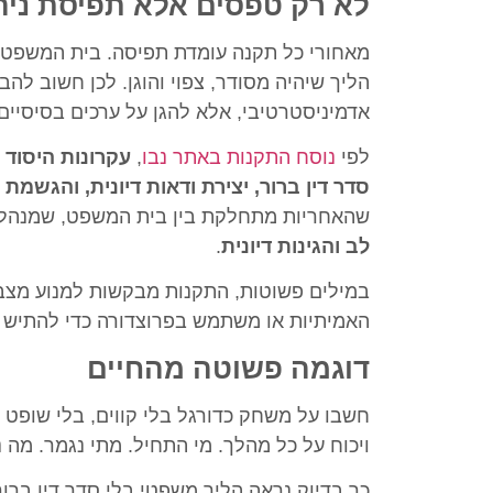
לא רק טפסים אלא תפיסת ניה
מאחורי כל תקנה עומדת תפיסה. בית המשפט ל
הליך שיהיה מסודר, צפוי והוגן. לכן חשוב לה
אדמיניסטרטיבי, אלא להגן על ערכים בסיסיים.
לפי
נוסח התקנות באתר נבו
,
עקרונות היסוד
סדר דין ברור, יצירת ודאות דיונית, והגשמת 
שהאחריות מתחלקת בין בית המשפט, שמנהל את 
לב והגינות דיונית
.
במילים פשוטות, התקנות מבקשות למנוע מצב
האמיתיות או משתמש בפרוצדורה כדי להתיש 
דוגמה פשוטה מהחיים
חשבו על משחק כדורגל בלי קווים, בלי שופט ו
ויכוח על כל מהלך. מי התחיל. מתי נגמר. מה 
כך בדיוק נראה הליך משפטי בלי סדר דין ברור