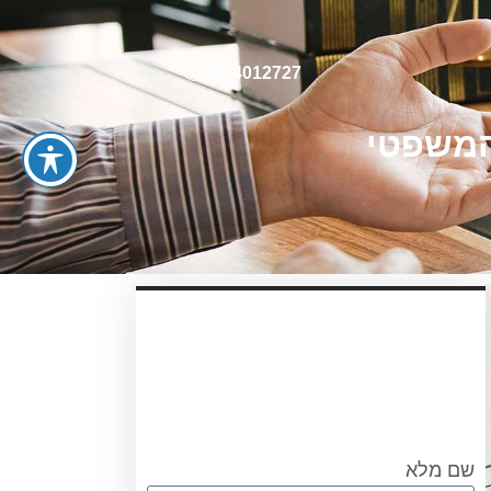
055-4012727
המשפטי
עריכת ייפוי כוח מתמשך
עורכת הדין אוריאן אסרף
לתאום שיחת היכרות ללא
התחיבות חייגו 0556751267
או מלאו את הטופס
שם מלא