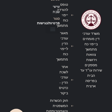
טופס
שישי
להורדה
שבת
ייפוי
סגור
כוח
פרטיות/נגישות
מתמשך
מאגר
משרד עורכי
הצהרת נגישות
מדיניות פרטיות
עורכי
דין מומחים
הדין
בייפוי כח
לייפוי
מתמשך
כוח
צוואות
מתמשך
וירושות
מספקים
אתר
שירות עו״ד עד
לשכת
הבית
עורכי
בפריסה
הדין -
ארצית
כרטיס
ביקור
חוק הכשרות
המשפטית
והאפוטרופסות