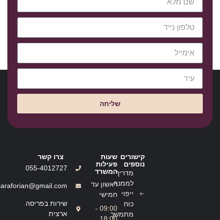
שליחה
קישורים
שעות
צרו קשר
נוספים
פעילות
055-4012727
המשרד
מדריך
לממנה
ראשון עד
saraforian@gmail.com
ייפוי
חמישי
שירות בפריסה
כוח
09:00 -
ארצית
מתמשך
18:00