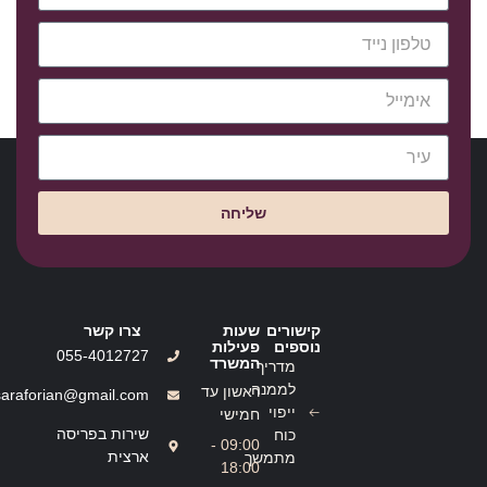
שליחה
קישורים
שעות
צרו קשר
נוספים
פעילות
055-4012727
המשרד
מדריך
לממנה
ראשון עד
saraforian@gmail.com
ייפוי
חמישי
שירות בפריסה
כוח
09:00 -
ארצית
מתמשך
18:00