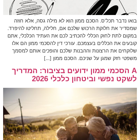
בואו נדבר תכל'ס. הסכם ממון הוא לא מילה גסה, אלא חוזה
שמסדיר את חלוקת הרכוש שלכם אם, חלילה, תחליטו להיפרד.
במקום לתת לחוק הכללי להכתיב לכם את העתיד הכלכלי, אתם
קובעים את הכללים בעצמכם. עורכי דין להסכמי ממון הם אלו
שלוקחים את הרצונות וההבנות שלכם והופכים אותם למסמך
משפטי חזק שמגן על שניכם. הסכם ממון […]
A הסכמי ממון ידועים בציבור: המדריך
לשקט נפשי וביטחון כלכלי 2026