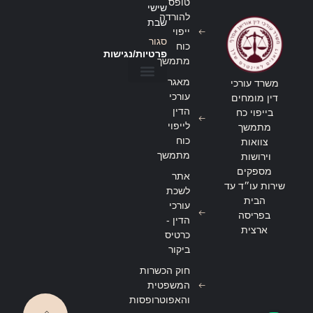
טופס
שישי
להורדה
שבת
ייפוי
סגור
כוח
פרטיות/נגישות
מתמשך
מאגר
משרד עורכי
הצהרת נגישות
מדיניות פרטיות
עורכי
דין מומחים
הדין
בייפוי כח
לייפוי
מתמשך
כוח
צוואות
מתמשך
וירושות
מספקים
אתר
שירות עו״ד עד
לשכת
הבית
עורכי
בפריסה
הדין -
ארצית
כרטיס
ביקור
חוק הכשרות
המשפטית
והאפוטרופסות