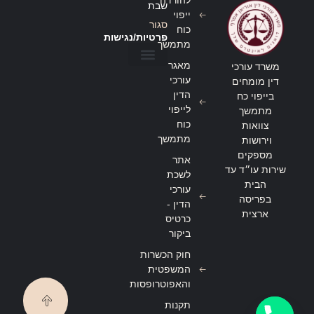
להורדה
שבת
ייפוי
סגור
כוח
פרטיות/נגישות
מתמשך
מאגר
משרד עורכי
הצהרת נגישות
מדיניות פרטיות
עורכי
דין מומחים
הדין
בייפוי כח
לייפוי
מתמשך
כוח
צוואות
מתמשך
וירושות
מספקים
אתר
שירות עו״ד עד
לשכת
הבית
עורכי
בפריסה
הדין -
ארצית
כרטיס
ביקור
חוק הכשרות
המשפטית
והאפוטרופסות
תקנות