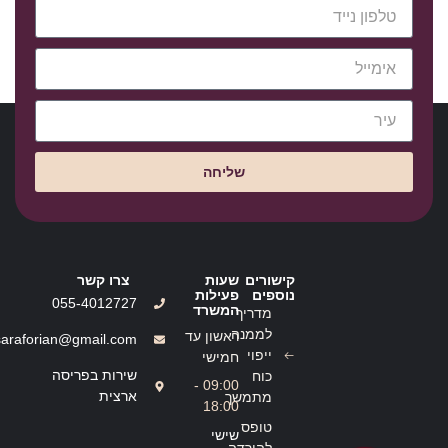
שליחה
קישורים
שעות
צרו קשר
נוספים
פעילות
055-4012727
המשרד
מדריך
לממנה
ראשון עד
saraforian@gmail.com
ייפוי
חמישי
שירות בפריסה
כוח
09:00 -
ארצית
מתמשך
18:00
טופס
שישי