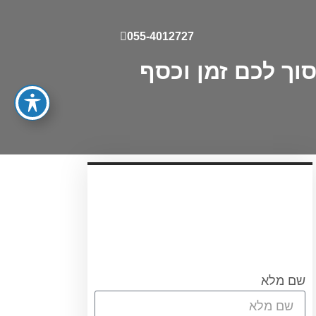
055-4012727
וך לכם זמן וכסף
עריכת ייפוי כוח מתמשך
עורכת הדין אוריאן אסרף
לתאום שיחת היכרות ללא
התחיבות חייגו 0556751267
או מלאו את הטופס
שם מלא