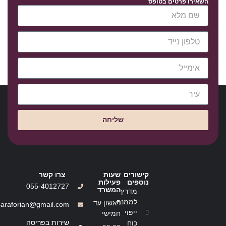
השאירו פרטים בטופס
שליחה
קישורים
שעות
צרו קשר
נוספים
פעילות
055-4012727
המשרד
מדריך
לממנה
ראשון עד
saraforian@gmail.com
ייפוי
חמישי
שירות בפריסה
כוח