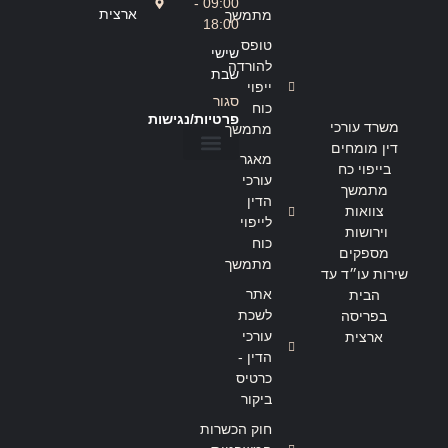
09:00 -
ארצית
מתמשך
18:00
טופס
שישי
להורדה
שבת
ייפוי
סגור
כוח
פרטיות/נגישות
משרד עורכי
מתמשך
דין מומחים
מאגר
בייפוי כח
הצהרת נגישות
מדיניות פרטיות
עורכי
מתמשך
הדין
צוואות
לייפוי
וירושות
כוח
מספקים
מתמשך
שירות עו״ד עד
אתר
הבית
לשכת
בפריסה
עורכי
ארצית
הדין -
כרטיס
ביקור
חוק הכשרות