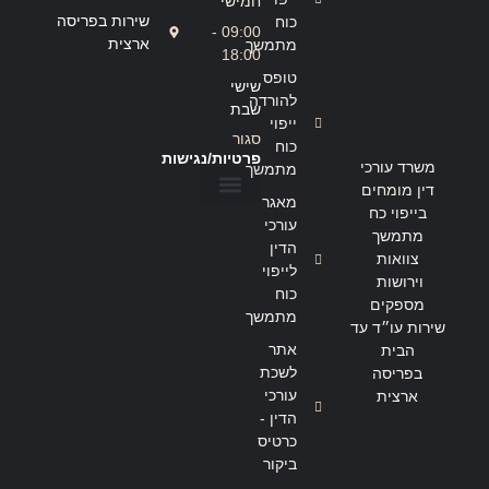
חמישי
שירות בפריסה
כוח
09:00 -
ארצית
מתמשך
18:00
טופס
שישי
להורדה
שבת
ייפוי
סגור
כוח
פרטיות/נגישות
משרד עורכי
מתמשך
דין מומחים
מאגר
בייפוי כח
הצהרת נגישות
מדיניות פרטיות
עורכי
מתמשך
הדין
צוואות
לייפוי
וירושות
כוח
מספקים
מתמשך
שירות עו״ד עד
אתר
הבית
לשכת
בפריסה
עורכי
ארצית
הדין -
כרטיס
ביקור