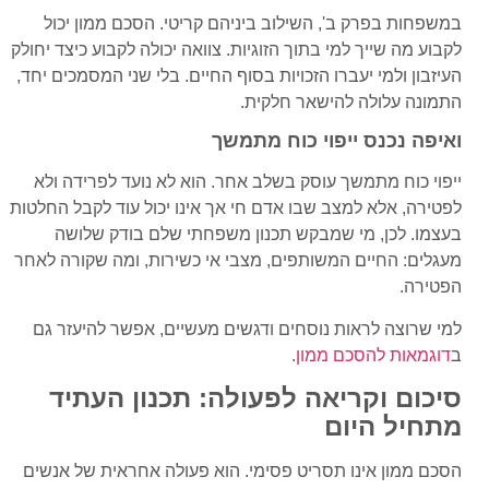
במשפחות בפרק ב', השילוב ביניהם קריטי. הסכם ממון יכול
לקבוע מה שייך למי בתוך הזוגיות. צוואה יכולה לקבוע כיצד יחולק
העיזבון ולמי יעברו הזכויות בסוף החיים. בלי שני המסמכים יחד,
התמונה עלולה להישאר חלקית.
ואיפה נכנס ייפוי כוח מתמשך
ייפוי כוח מתמשך עוסק בשלב אחר. הוא לא נועד לפרידה ולא
לפטירה, אלא למצב שבו אדם חי אך אינו יכול עוד לקבל החלטות
בעצמו. לכן, מי שמבקש תכנון משפחתי שלם בודק שלושה
מעגלים: החיים המשותפים, מצבי אי כשירות, ומה שקורה לאחר
הפטירה.
למי שרוצה לראות נוסחים ודגשים מעשיים, אפשר להיעזר גם
ב
דוגמאות להסכם ממון
.
סיכום וקריאה לפעולה: תכנון העתיד
מתחיל היום
הסכם ממון אינו תסריט פסימי. הוא פעולה אחראית של אנשים