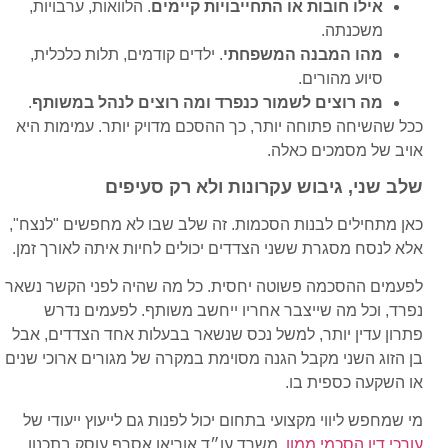
אילו חובות או התחייבויות קיימים
. הלוואות, ערבויות,
משכנתה.
מהו המבנה המשפחתי
. ילדים קודמים, תלות כלכלית,
סיוע מהורים.
מה רוצים לשמור כנפרד ומה רוצים לנהל במשותף
.
ככל שהשיחה פתוחה יותר, כך ההסכם מדויק יותר. עמימות היא
אויב של מסמכים כאלה.
שלב שני, גיבוש עקרונות ולא רק סעיפים
כאן מתחילים לבנות הסכמות. זה שלב שבו לא מחפשים "לנצח",
אלא לנסח מסגרת ששני הצדדים יכולים לחיות איתה לאורך זמן.
לפעמים ההסכמה פשוטה יחסית. כל מה שהיה לפני הקשר נשאר
נפרד, וכל מה שייצבר אחריו ייחשב משותף. לפעמים נדרש
פתרון עדין יותר, למשל נכס שנשאר בבעלות אחד הצדדים, אבל
בן הזוג השני מקבל הגנה מסוימת במקרה של מגורים ארוכי שנים
או השקעה כספית בו.
מי שמחפש ליווי מקצועי בתחום יכול לפנות גם לייעוץ ייעודי של
עורכי דין הסכמי ממון
. משרד עו״ד אוריאן אסרף עוסק בתכנון