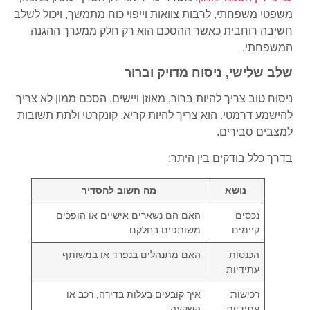
משפטי משפחתי, לרבות צוואות וייפוי כוח מתמשך, ויכול לשלב
חשיבה רוחבית כאשר ההסכם הוא רק חלק ממערך ההגנה
המשפחתי.
שלב שלישי, ניסוח מדויק וברור
ניסוח טוב צריך להיות ברור, מאוזן ויישים. הסכם ממון לא צריך
להישמע דרמטי. הוא צריך להיות קריא, קונקרטי ולתת תשובות
למצבים סבירים.
בדרך כלל בודקים בין היתר:
נושא
מה חשוב להסדיר
נכסים
האם הם נשארים אישיים או הופכים
קיימים
משותפים בחלקם
הכנסות
האם מתנהלים בנפרד או במשותף
עתידיות
רכישות
איך קובעים בעלות בדירה, רכב או
עתידיות
השקעה