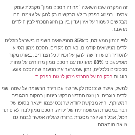
זה המקרה שבו השאלה "מה זה הסכם ממון" מקבלת עומק
אמיתי. בני זוג בפרק ב' לא מבקשים רק להגן על עצמם. הם
מבקשים לשמור על איזון עדין בין בן הזוג הנוכחי לבין הילדים
מהעבר.
לפי הנתון המאומת, כ־
35%
מהנישואים השניים בישראל כוללים
ילדים מנישואים קודמים. באותם מקרים, הסכם ממון מסייע
להסדיר רכוש וירושה ולהגן על זכויות כל הצדדים. באותו מקור
מופיע גם כי
68%
מהזוגות עם הסכם ממון מדווחים על פחות
סכסוכים כלכליים, נתון שמערער את הטענה שההסכם פוגע
בזוגיות
בסקירה על הסכמי ממון לזוגות בפרק ב'
.
למשל, אישה שנכנסת לקשר שני עם דירה הרשומה על שמה ושני
ילדים בוגרים. בן זוגה החדש מבקש ביטחון במקום המגורים
המשותף, והיא מבקשת לוודא שהנכס עצמו יישאר בסופו של
דבר במסגרת המשפחתית של ילדיה. הסכם ממון לבדו לא פותר
הכול, אבל הוא יוצר מסגרת ברורה שעליה אפשר לבנות גם
צוואה מותאמת.