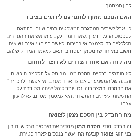
לבין המסמך.
האם הסכם ממון רלוונטי גם לידועים בציבור
כן, אבל לעיתים המסגרת המשפטית תהיה שונה, בהתאם
לסטטוס הזוגי. הרעיון נשאר דומה. לקבוע מראש את ההסדרים
הכלכליים כדי לצמצם אי בהירות. כאשר בני הזוג אינם נשואים,
חשוב במיוחד שהמסמך ינוסח בהתאם למעמד המדויק שלהם.
מה קורה אם אחד הצדדים לא רוצה לחתום
לא חותמים בכפייה. הסכם ממון מבוסס על הסכמה חופשית
והבנה של המשמעות. אם צד אחד מסרב, אי אפשר "להכריח"
את ההסכם. במצב כזה, נכון יותר לנהל שיחה מסודרת על
החששות. לעיתים ההתנגדות היא למסמך מסוים, לא לרעיון
עצמו.
מה ההבדל בין הסכם ממון לצוואה
זה הבדל יסודי.
הסכם ממון
מסדיר את היחסים הרכושיים בין
בני הזוג.
צוואה
קובעת מה ייעשה בנכסים לאחר פטירה.