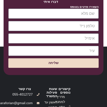
דברו איתי
השאירו פרטים בטופס
שליחה
קישורים
שעות
צרו קשר
נוספים
פעילות
055-4012727
המשרד
מדריך
לממנה
ראשון עד
saraforian@gmail.com
ייפוי