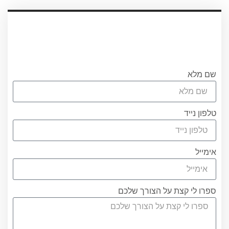
עריכת ייפוי כוח מתמשך
עורכת הדין אוריאן אסרף
לתאום שיחת היכרות ללא התחיבות חייגו
0556751267 או מלאו את הטופס
שם מלא
טלפון נייד
אימייל
ספרו לי קצת על הצורך שלכם