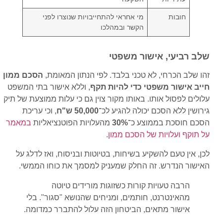
חובות
מי אחראי להתחייבויות שנוצרו לפני
הקשר ובמהלכו
שלב רביעי, אישור משפטי
זהו שלב הכרחי, לא טכני בלבד. לפי הנתון המאומת,
הסכם ממון
חייב אישור משפטי כדי להיות תקף
, וללא אישור בתי המשפט
עלולים לפסול אותו. באותו מקור צוין גם כי עלות ממוצעת של תיק
גירושין ללא הסכם יכולה להגיע לכ־
50,000 ש"ח
, וכי עריכת
הסכם חוסכת בממוצע כ־
30%
מהעלויות הפוטנציאליות
במאמר
על תוקף ועלויות של הסכם ממון
.
לכן, אין טעם להשקיע בשיחות, בטיוטות ובניסוח, ואז לדלג על
האישור הנדרש. זה החלק שמעניק למסמך את כוחו הממשי.
הרבה טעויות קורות כשזוגות מורידים טיוטה
מהאינטרנט, חותמים, ומניחים שהנושא "סגור". בלי
אישור מתאים, הביטחון הזה עלול להתברר כמדומה.