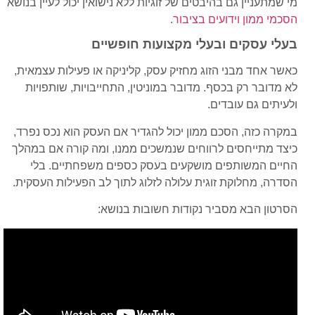
מי שמתעניין גם בהיבטים של זוגיות ללא נישואין יכול לעיין בנושא
הסכמי ממון וידועים בציבור
.
בעלי עסקים ובעלי מקצועות חופשיים
כאשר אחד מבני הזוג מחזיק עסק, קליניקה או פעילות עצמאית,
לא מדובר רק בכסף. מדובר במוניטין, התחייבויות, שותפויות
ולעיתים גם עובדים.
במקרה כזה, הסכם ממון יכול להגדיר אם העסק הוא נכס נפרד,
כיצד מתייחסים לרווחים שנמשכים ממנו, ומה קורה אם במהלך
החיים המשותפים מושקעים בעסק כספים משפחתיים. בלי
הסדרה, מחלוקת זוגית עלולה לזלוג לתוך לב הפעילות העסקית.
הסרטון הבא מסביר נקודות חשובות בנושא: