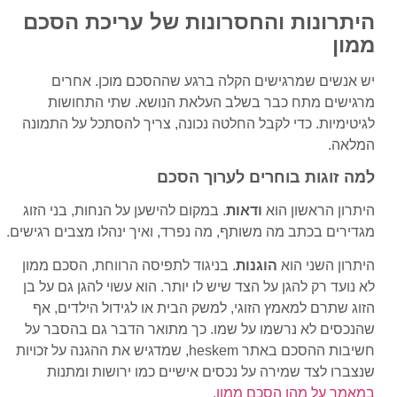
היתרונות והחסרונות של עריכת הסכם
ממון
יש אנשים שמרגישים הקלה ברגע שההסכם מוכן. אחרים
מרגישים מתח כבר בשלב העלאת הנושא. שתי התחושות
לגיטימיות. כדי לקבל החלטה נכונה, צריך להסתכל על התמונה
המלאה.
למה זוגות בוחרים לערוך הסכם
היתרון הראשון הוא
ודאות
. במקום להישען על הנחות, בני הזוג
מגדירים בכתב מה משותף, מה נפרד, ואיך ינהלו מצבים רגישים.
היתרון השני הוא
הוגנות
. בניגוד לתפיסה הרווחת, הסכם ממון
לא נועד רק להגן על הצד שיש לו יותר. הוא עשוי להגן גם על בן
הזוג שתרם למאמץ הזוגי, למשק הבית או לגידול הילדים, אף
שהנכסים לא נרשמו על שמו. כך מתואר הדבר גם בהסבר על
חשיבות ההסכם באתר heskem, שמדגיש את ההגנה על זכויות
שנצברו לצד שמירה על נכסים אישיים כמו ירושות ומתנות
במאמר על מהו הסכם ממון
.