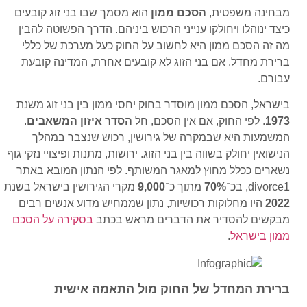
מבחינה משפטית,
הסכם ממון
הוא מסמך שבו בני זוג קובעים
כיצד ינוהלו ויחולקו ענייני הרכוש ביניהם. הדרך הפשוטה להבין
מה זה הסכם ממון היא לחשוב על החוק כעל מערכת של כללי
ברירת מחדל. אם בני הזוג לא קובעים אחרת, המדינה קובעת
עבורם.
בישראל, הסכם ממון מוסדר בחוק יחסי ממון בין בני זוג משנת
1973
. לפי החוק, אם אין הסכם, חל
הסדר איזון המשאבים
.
המשמעות היא שבמקרה של גירושין, רכוש שנצבר במהלך
הנישואין יחולק בשווה בין בני הזוג. ירושות, מתנות ופיצויי נזקי גוף
נשארים ככלל מחוץ למאגר המשותף. לפי הנתון המובא באתר
divorce1, בכ־
70%
מתוך כ־
9,000
מקרי הגירושין בישראל בשנת
2022
היו מחלוקות רכושיות, נתון שממחיש מדוע אנשים רבים
מבקשים להסדיר את הדברים מראש בכתב
בסקירה על הסכם
ממון בישראל
.
ברירת המחדל של החוק מול התאמה אישית