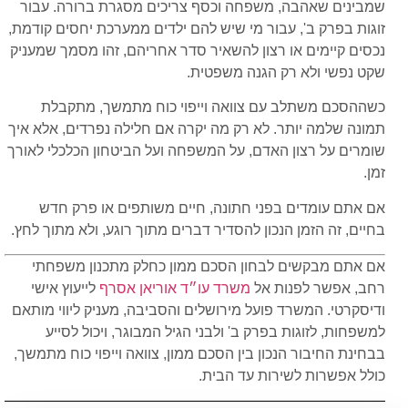
שמבינים שאהבה, משפחה וכסף צריכים מסגרת ברורה. עבור
זוגות בפרק ב', עבור מי שיש להם ילדים ממערכת יחסים קודמת,
נכסים קיימים או רצון להשאיר סדר אחריהם, זהו מסמך שמעניק
שקט נפשי ולא רק הגנה משפטית.
כשההסכם משתלב עם צוואה וייפוי כוח מתמשך, מתקבלת
תמונה שלמה יותר. לא רק מה יקרה אם חלילה נפרדים, אלא איך
שומרים על רצון האדם, על המשפחה ועל הביטחון הכלכלי לאורך
זמן.
אם אתם עומדים בפני חתונה, חיים משותפים או פרק חדש
בחיים, זה הזמן הנכון להסדיר דברים מתוך רוגע, ולא מתוך לחץ.
אם אתם מבקשים לבחון הסכם ממון כחלק מתכנון משפחתי
רחב, אפשר לפנות אל
משרד עו״ד אוריאן אסרף
לייעוץ אישי
ודיסקרטי. המשרד פועל מירושלים והסביבה, מעניק ליווי מותאם
למשפחות, לזוגות בפרק ב' ולבני הגיל המבוגר, ויכול לסייע
בבחינת החיבור הנכון בין הסכם ממון, צוואה וייפוי כוח מתמשך,
כולל אפשרות לשירות עד הבית.