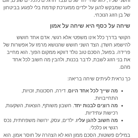
והשני שכיר, לזוג שחי יחד שנים וצבר הרגלים כלכליים שונים, וגם
לזוג שמבקש להגן על ילדים ממערכת קודמת בלי לפגוע בביטחון
של בן הזוג הנוכחי.
שיחה על כסף היא שיחה על אמון
הקושי בדרך כלל אינו משפטי אלא רגשי. אדם אחד חושש
להישמע חשדן. הצד השני חושש שהנושא מרמז על אפשרות של
פרידה. בפועל, הסכם טוב נולד דווקא ממקום הפוך. הוא מחייב
את בני הזוג לשבת, לדבר בכנות, ולהבין מה חשוב לכל אחד
מהם.
כך נראית לעיתים שיחה בריאה:
מה שייך לכל אחד היום
. דירה, חסכונות, זכויות,
התחייבויות.
מה רוצים לבנות יחד
. חשבון משותף, הוצאות, השקעות,
רכישות עתידיות.
מה חשוב להגן עליו
. ילדים, עסק, ירושה משפחתית, נכס
רגשי או כלכלי.
במילים פשוטות, הסכם ממון הוא לא הצהרה על חוסר אמון. הוא