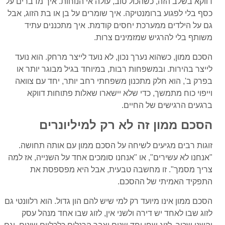
דווקא בשלב הזה, כשהכול טוב, עולה אי הנוחות. איך מדברים על
כסף בלי לפגוע ברומנטיקה. איך שומרים על בן או בת הזוג, אבל
גם על הילדים ממערכת יחסים קודמת. איך מתכננים עתיד
משותף בלי להרגיש שמזמינים צרות.
הסכם ממון, כשהוא נערך נכון, לא נועד לייצר מרחק. הוא נועד
לייצר בהירות. ובמשפחות רבות, במיוחד בגיל מבוגר יותר או
בפרק ב', הוא חלק מתכנון משפחתי רחב יותר, יחד עם צוואה
וייפוי כוח מתמשך, כדי שלא יישארו שאלות פתוחות דווקא
ברגעים הרגישים של החיים.
הסכם ממון זה לא רק למיליונרים
זוגות רבים מגיעים לשיחה על הסכם ממון עם אותה תחושה.
"אנחנו לא עשירים", או "אנחנו סומכים אחד על השנייה, אז למה
צריך מסמך". זו מחשבה טבעית, אבל היא מפספסת את
התפקיד האמיתי של ההסכם.
הסכם ממון אינו מיועד רק למי שיש להם הון גדול. הוא רלוונטי גם
לזוג שבו לאחד יש דירה ולשני אין, לזוג שבו אחד מנהל עסק