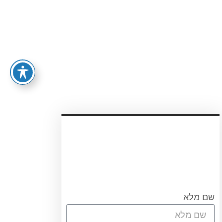
055-4012727
עריכת ייפוי כוח מתמשך
עורכת הדין אוריאן אסרף
לתאום שיחת היכרות ללא
התחיבות חייגו 0556751267
או מלאו את הטופס
שם מלא