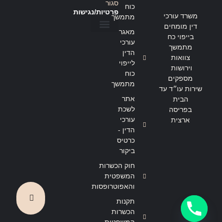
סגור
כוח
פרטיות/נגישות
משרד עורכי
מתמשך
דין מומחים
מאגר
בייפוי כח
הצהרת נגישות
מדיניות פרטיות
עורכי
מתמשך
הדין
צוואות
לייפוי
וירושות
כוח
מספקים
מתמשך
שירות עו״ד עד
אתר
הבית
לשכת
בפריסה
עורכי
ארצית
הדין -
כרטיס
ביקור
חוק הכשרות
המשפטית
והאפוטרופסות
תקנות
הכשרות