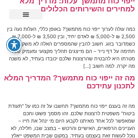
ייפוי כוח מתמשך עלות: מדריך מלא
למחירים והשירותים הכלולים
ייפוי כוח מתמשך
כמה עולה לערוך ייפוי כוח מתמשך? באופן כללי, העלות נעה בין
2,500 ₪ ל-5,000 ₪ לאדם יחיד, ובין 3,500 ₪ ל-7,000 ₪
כשמדובר בזוג. חשוב להבין שהמספרים האלה לא משקפים רק
חתימה על דף נייר – הם מייצגים תהליך מקצועי ומעמיק שכל
מטרתו היא להבטיח שהרצונות שלכם יכובדו בעתיד, לא משנה
מה יקרה. למה חשוב […]
מה זה ייפוי כוח מתמשך? המדריך המלא
לתכנון עתידכם
מה זה בעצם ייפוי כוח מתמשך? תחשבו על זה כמו על "תעודת
ביטוח" משפטית לרצונות שלכם. זהו מסמך פשוט וחכם
שמאפשר לכל אחד מאיתנו לקבוע היום מי ינהל את חייו –
העניינים הרפואיים, האישיים והרכוש – במצב שבו, חלילה, לא
נוכל לעשות זאת בעצמנו בעתיד. במקום שבית המשפט ייאלץ