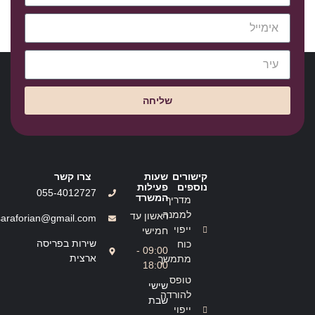
שליחה
קישורים
שעות
צרו קשר
נוספים
פעילות
055-4012727
המשרד
מדריך
לממנה
ראשון עד
saraforian@gmail.com
ייפוי
חמישי
שירות בפריסה
כוח
09:00 -
ארצית
מתמשך
18:00
טופס
שישי
להורדה
שבת
ייפוי