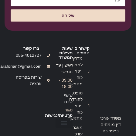
שליחה
קישורים
שעות
צרו קשר
נוספים
פעילות
055-4012727
המשרד
מדריך
לממנה
ראשון עד
saraforian@gmail.com
ייפוי
חמישי
שירות בפריסה
כוח
09:00 -
ארצית
מתמשך
18:00
טופס
שישי
להורדה
שבת
ייפוי
סגור
כוח
פרטיות/נגישות
משרד עורכי
מתמשך
דין מומחים
מאגר
בייפוי כח
הצהרת נגישות
מדיניות פרטיות
עורכי