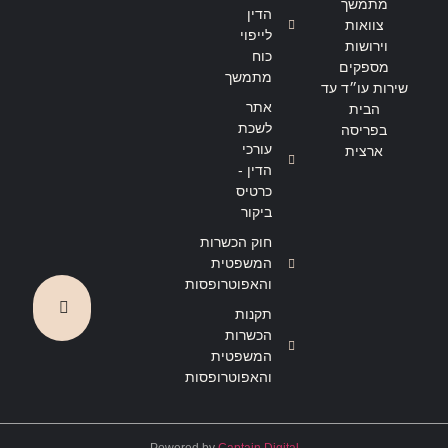
מתמשך
הדין
צוואות
לייפוי
וירושות
כוח
מספקים
מתמשך
שירות עו״ד עד
אתר
הבית
לשכת
בפריסה
עורכי
ארצית
הדין -
כרטיס
ביקור
חוק הכשרות
המשפטית
והאפוטרופסות
תקנות
הכשרות
המשפטית
והאפוטרופסות