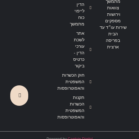
מתמשך
הדין
צוואות
לייפוי
וירושות
כוח
מספקים
מתמשך
שירות עו״ד עד
אתר
הבית
לשכת
בפריסה
עורכי
ארצית
הדין -
כרטיס
ביקור
חוק הכשרות
המשפטית
והאפוטרופסות
תקנות
הכשרות
המשפטית
והאפוטרופסות