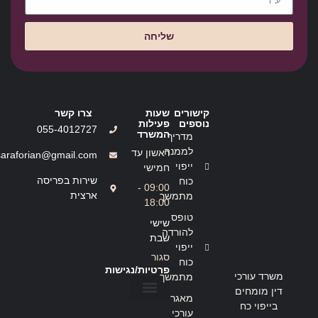
שליחה
קישורים
שעות
צרו קשר
נוספים
פעילות
055-4012727
המשרד
מדריך
לממנה
ראשון עד
saraforian@gmail.com
ייפוי
חמישי
שירות בפריסה
כוח
09:00 -
ארצית
מתמשך
18:00
טופס
שישי
להורדה
שבת
ייפוי
סגור
כוח
פרטיות/נגישות
משרד עורכי
מתמשך
דין מומחים
מאגר
בייפוי כח
הצהרת נגישות
מדיניות פרטיות
עורכי