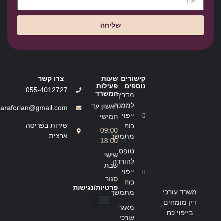
שליחה
קישורים
שעות
צרו קשר
נוספים
פעילות
055-4012727
המשרד
מדריך
לממנה
ראשון עד
saraforian@gmail.com
ייפוי
חמישי
שירות בפריסה
כוח
09:00 -
ארצית
מתמשך
18:00
טופס
שישי
להורדה
שבת
ייפוי
סגור
כוח
פרטיות/נגישות
משרד עורכי
מתמשך
דין מומחים
מאגר
בייפוי כח
הצהרת נגישות
מדיניות פרטיות
עורכי