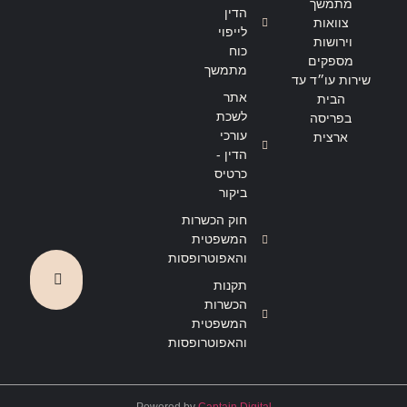
מתמשך
הדין
צוואות
לייפוי
וירושות
כוח
מספקים
מתמשך
שירות עו״ד עד
אתר
הבית
לשכת
בפריסה
עורכי
ארצית
הדין -
כרטיס
ביקור
חוק הכשרות
המשפטית
והאפוטרופסות
תקנות
הכשרות
המשפטית
והאפוטרופסות