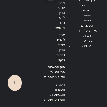
דין מומחים
מאגר
בייפוי כח
הצהרת נגישות
מדיניות פרטיות
עורכי
מתמשך
הדין
צוואות
לייפוי
וירושות
כוח
מספקים
מתמשך
שירות עו״ד עד
אתר
הבית
לשכת
בפריסה
עורכי
ארצית
הדין -
כרטיס
ביקור
חוק הכשרות
המשפטית
והאפוטרופסות
תקנות
הכשרות
המשפטית
והאפוטרופסות