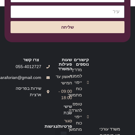
שליחה
קישורים
שעות
צרו קשר
נוספים
פעילות
055-4012727
המשרד
מדריך
לממנה
ראשון עד
saraforian@gmail.com
ייפוי
חמישי
שירות בפריסה
כוח
09:00 -
ארצית
מתמשך
18:00
טופס
שישי
להורדה
שבת
ייפוי
סגור
כוח
פרטיות/נגישות
משרד עורכי
מתמשך